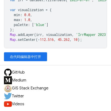
var
visualization
=
{
min
:
0.0
,
max
:
1.0
,
palette
:
[
'blue'
]
};
Map
.
addLayer
(
irr
,
visualization
,
'IrrMapper 2023'
)
Map
.
setCenter
(
-
112.516
,
45.262
,
10
);
在代码编辑器中打开
GitHub
Medium
GIS Stack Exchange
Twitter
Videos