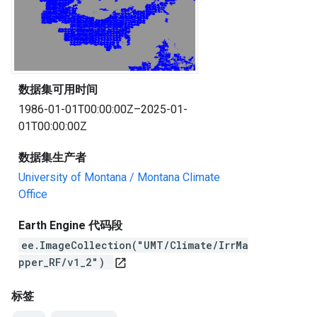
数据集可用时间
1986-01-01T00:00:00Z–2025-01-
01T00:00:00Z
数据集生产者
University of Montana / Montana Climate
Office
Earth Engine 代码段
ee.ImageCollection("UMT/Climate/IrrMa
pper_RF/v1_2")
open_in_new
标签