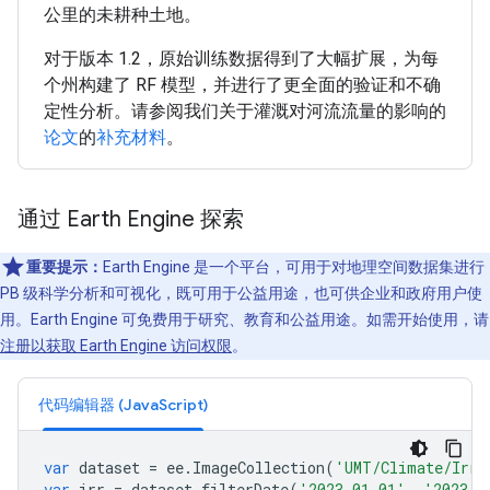
公里的未耕种土地。
对于版本 1.2，原始训练数据得到了大幅扩展，为每
个州构建了 RF 模型，并进行了更全面的验证和不确
定性分析。请参阅我们关于灌溉对河流流量的影响的
论文
的
补充材料
。
通过 Earth Engine 探索
重要提示：
Earth Engine 是一个平台，可用于对地理空间数据集进行
PB 级科学分析和可视化，既可用于公益用途，也可供企业和政府用户使
用。Earth Engine 可免费用于研究、教育和公益用途。如需开始使用，请
注册以获取 Earth Engine 访问权限
。
代码编辑器 (JavaScript)
var
dataset
=
ee
.
ImageCollection
(
'UMT/Climate/IrrM
var
irr
=
dataset
.
filterDate
(
'2023-01-01'
,
'2023-1