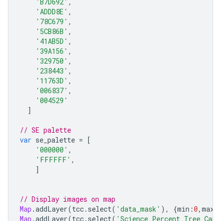
'B7D692'
,
'ADDD8E'
,
'78C679'
,
'5CB86B'
,
'41AB5D'
,
'39A156'
,
'329750'
,
'238443'
,
'11763D'
,
'006837'
,
'004529'
]
// SE palette 
var
se_palette
=
[
'000000'
,
'FFFFFF'
,
]
// Display images on map 
Map
.
addLayer
(
tcc
.
select
(
'data_mask'
),
{
min
:
0
,
max
:
Map
.
addLayer
(
tcc
.
select
(
'Science_Percent_Tree_Cano