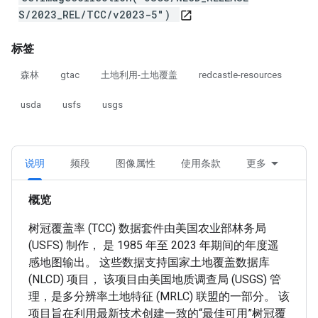
S/2023_REL/TCC/v2023-5")
open_in_new
标签
森林
gtac
土地利用-土地覆盖
redcastle-resources
usda
usfs
usgs
说明
频段
图像属性
使用条款
更多
概览
树冠覆盖率 (TCC) 数据套件由美国农业部林务局
(USFS) 制作， 是 1985 年至 2023 年期间的年度遥
感地图输出。 这些数据支持国家土地覆盖数据库
(NLCD) 项目， 该项目由美国地质调查局 (USGS) 管
理，是多分辨率土地特征 (MRLC) 联盟的一部分。 该
项目旨在利用最新技术创建一致的“最佳可用”树冠覆