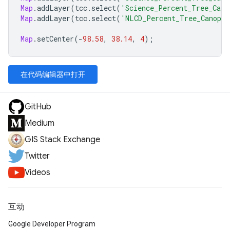
Map
.
addLayer
(
tcc
.
select
(
'Science_Percent_Tree_Cano
Map
.
addLayer
(
tcc
.
select
(
'NLCD_Percent_Tree_Canopy_
Map
.
setCenter
(
-
98.58
,
38.14
,
4
);
在代码编辑器中打开
GitHub
Medium
GIS Stack Exchange
Twitter
Videos
互动
Google Developer Program