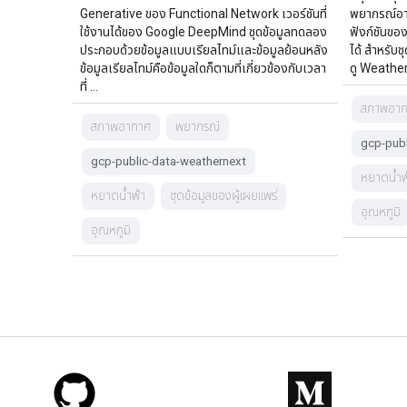
Generative ของ Functional Network เวอร์ชันที่
พยากรณ์อา
ใช้งานได้ของ Google DeepMind ชุดข้อมูลทดลอง
ฟังก์ชันขอ
ประกอบด้วยข้อมูลแบบเรียลไทม์และข้อมูลย้อนหลัง
ได้ สำหรับช
ข้อมูลเรียลไทม์คือข้อมูลใดก็ตามที่เกี่ยวข้องกับเวลา
ดู WeatherN
ที่ …
สภาพอา
สภาพอากาศ
พยากรณ์
gcp-publ
gcp-public-data-weathernext
หยาดน้ำฟ
หยาดน้ำฟ้า
ชุดข้อมูลของผู้เผยแพร่
อุณหภูมิ
อุณหภูมิ