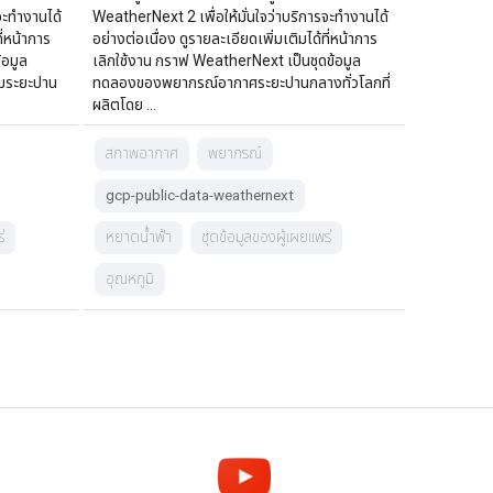
จะทำงานได้
WeatherNext 2 เพื่อให้มั่นใจว่าบริการจะทำงานได้
ี่หน้าการ
อย่างต่อเนื่อง ดูรายละเอียดเพิ่มเติมได้ที่หน้าการ
้อมูล
เลิกใช้งาน กราฟ WeatherNext เป็นชุดข้อมูล
ระยะปาน
ทดลองของพยากรณ์อากาศระยะปานกลางทั่วโลกที่
ผลิตโดย …
สภาพอากาศ
พยากรณ์
gcp-public-data-weathernext
่
หยาดน้ำฟ้า
ชุดข้อมูลของผู้เผยแพร่
อุณหภูมิ