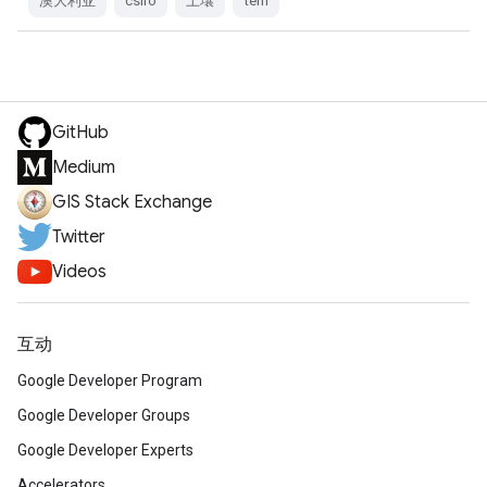
澳大利亚
csiro
土壤
tern
GitHub
Medium
GIS Stack Exchange
Twitter
Videos
互动
Google Developer Program
Google Developer Groups
Google Developer Experts
Accelerators