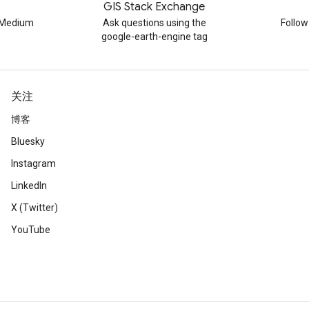
GIS Stack Exchange
n Medium
Ask questions using the
Follo
google-earth-engine tag
关注
博客
Bluesky
Instagram
LinkedIn
X (Twitter)
YouTube