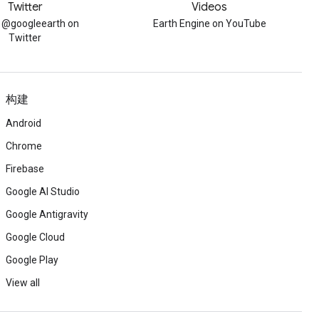
Twitter
Videos
w @googleearth on
Earth Engine on YouTube
Twitter
构建
Android
Chrome
Firebase
Google AI Studio
Google Antigravity
Google Cloud
Google Play
View all