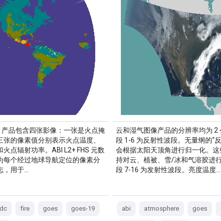
(HSC) 产品包含四张影像：一张是火点掩
云和湿气图像产品的分辨率均为 2
三张的像素值分别表示火点温度、
段 1-6 为反射性波段。无量纲的“
火点辐射功率。ABI L2+ FHS 元数
会根据太阳天顶角进行归一化。这
为每个经过地球导航定位的像素分
持对云、植被、雪/冰和气溶胶进
志，用于…
段 7-16 为发射性波段。亮度温度…
fdc
fire
goes
goes-19
abi
atmosphere
goes