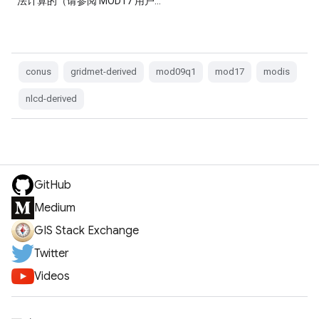
法计算的（请参阅 MOD17 用户…
conus
gridmet-derived
mod09q1
mod17
modis
nlcd-derived
GitHub
Medium
GIS Stack Exchange
Twitter
Videos