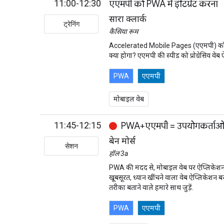
11:00-12:30
एएमपी को PWA में इंटिग्रेट करना
सारा क्लार्क
ट्रेनिंग
कैसिया रूम
Accelerated Mobile Pages (एएमपी) कॉन्टेंट 
क्या होगा? एएमपी की स्पीड को प्रोग्रेसिव व
PWA
एएमपी
मोबाइल वेब
11:45-12:15
PWA+एएमपी = उपयोगकर्ताओं 
बेन मोर्स
सेशन
हॉल 3a
PWA की मदद से, मोबाइल वेब पर ऐप्लिकेशन ज
खूबसूरत, ध्यान खींचने वाला वेब ऐप्लिकेशन
तरीका बताने वाले हमारे साथ जुड़ें.
PWA
एएमपी