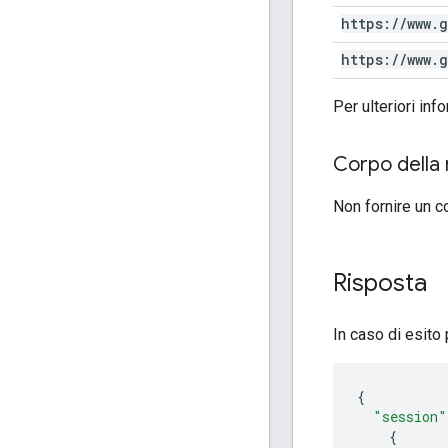
https:
/
/
www
.
g
https:
/
/
www
.
g
Per ulteriori inf
Corpo della 
Non fornire un c
Risposta
In caso di esito
"session"