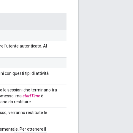
re l'utente autenticato. Al
 con questi tipi di attività.
o le sessioni che terminano tra
ne omesso, ma
startTime
è
rario da restituire.
o, verranno restituite le
rementale. Per ottenere il