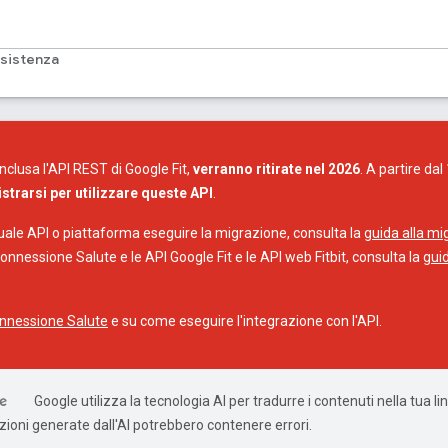
sistenza
inclusa l'API REST di Google Fit,
verranno ritirate nel 2026
. A partire da
trarsi per utilizzare queste API
.
quale API o piattaforma eseguire la migrazione, consulta la
guida alla m
onnessione Salute e le API Google Fit e le API web Fitbit, consulta la
gui
onnessione Salute
e su come eseguire l'integrazione con l'API.
Google utilizza la tecnologia AI per tradurre i contenuti nella tua l
uzioni generate dall'AI potrebbero contenere errori.