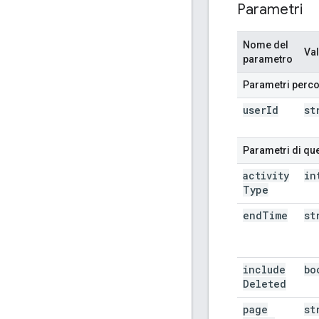
Parametri
Nome del
Va
parametro
Parametri perc
user
Id
st
Parametri di que
activity
in
Type
end
Time
st
include
bo
Deleted
page
st