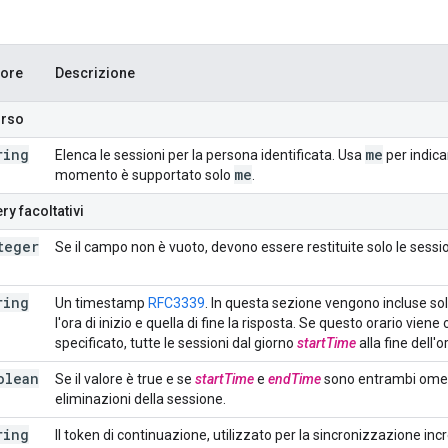
lore
Descrizione
orso
ring
me
Elenca le sessioni per la persona identificata. Usa
per indica
me
momento è supportato solo
.
ry facoltativi
teger
Se il campo non è vuoto, devono essere restituite solo le sessioni
ring
Un timestamp
RFC3339
. In questa sezione vengono incluse sol
l'ora di inizio e quella di fine la risposta. Se questo orario vie
specificato, tutte le sessioni dal giorno
startTime
alla fine dell'o
olean
Se il valore è true e se
startTime
e
endTime
sono entrambi omess
eliminazioni della sessione.
ring
Il token di continuazione, utilizzato per la sincronizzazione inc