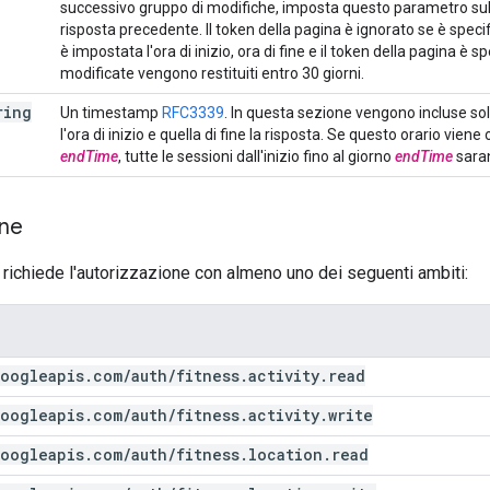
successivo gruppo di modifiche, imposta questo parametro su
risposta precedente. Il token della pagina è ignorato se è specific
è impostata l'ora di inizio, ora di fine e il token della pagina è s
modificate vengono restituiti entro 30 giorni.
ring
Un timestamp
RFC3339
. In questa sezione vengono incluse sol
l'ora di inizio e quella di fine la risposta. Se questo orario vi
endTime
, tutte le sessioni dall'inizio fino al giorno
endTime
saran
one
 richiede l'autorizzazione con almeno uno dei seguenti ambiti:
oogleapis
.
com
/
auth
/
fitness
.
activity
.
read
oogleapis
.
com
/
auth
/
fitness
.
activity
.
write
oogleapis
.
com
/
auth
/
fitness
.
location
.
read