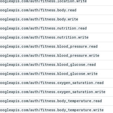
oogleapis
.
com
/
auth
/
fitness
.
location
.
write
oogleapis
.
com
/
auth
/
fitness
.
body
.
read
oogleapis
.
com
/
auth
/
fitness
.
body
.
write
oogleapis
.
com
/
auth
/
fitness
.
nutrition
.
read
oogleapis
.
com
/
auth
/
fitness
.
nutrition
.
write
oogleapis
.
com
/
auth
/
fitness
.
blood
_
pressure
.
read
oogleapis
.
com
/
auth
/
fitness
.
blood
_
pressure
.
write
oogleapis
.
com
/
auth
/
fitness
.
blood
_
glucose
.
read
oogleapis
.
com
/
auth
/
fitness
.
blood
_
glucose
.
write
oogleapis
.
com
/
auth
/
fitness
.
oxygen
_
saturation
.
read
oogleapis
.
com
/
auth
/
fitness
.
oxygen
_
saturation
.
write
oogleapis
.
com
/
auth
/
fitness
.
body
_
temperature
.
read
oogleapis
.
com
/
auth
/
fitness
.
body
_
temperature
.
write