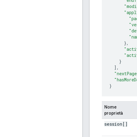
"endT
"modi
"appl
"pa
"ve
"de
"na
}
,
"acti
"acti
],
"nextPage
"hasMoreD
}
Nome
proprietà
session[]