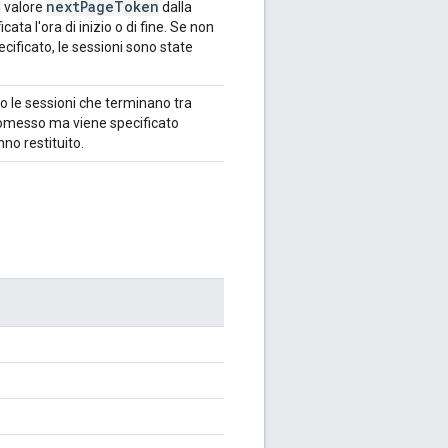
next
Page
Token
l valore
dalla
ata l'ora di inizio o di fine. Se non
pecificato, le sessioni sono state
o le sessioni che terminano tra
ene omesso ma viene specificato
no restituito.