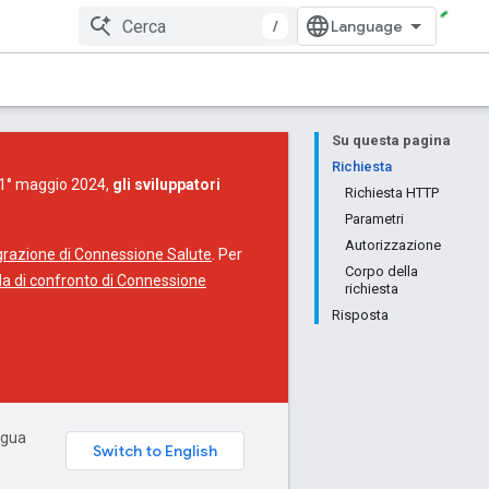
/
Su questa pagina
Richiesta
l 1° maggio 2024,
gli sviluppatori
Richiesta HTTP
Parametri
Autorizzazione
igrazione di Connessione Salute
. Per
Corpo della
da di confronto di Connessione
richiesta
Risposta
ingua