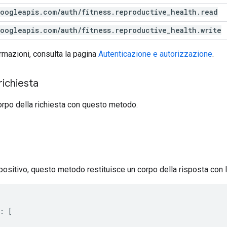
oogleapis
.
com
/
auth
/
fitness
.
reproductive
_
health
.
read
oogleapis
.
com
/
auth
/
fitness
.
reproductive
_
health
.
write
ormazioni, consulta la pagina
Autenticazione e autorizzazione
.
richiesta
orpo della richiesta con questo metodo.
 positivo, questo metodo restituisce un corpo della risposta con l
:
[