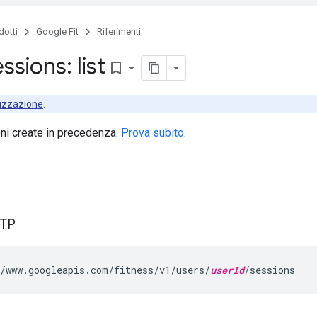
dotti
Google Fit
Riferimenti
ssions: list
bookmark_border
izzazione
.
ni create in precedenza.
Prova subito
.
TTP
/www.googleapis.com/fitness/v1/users/
userId
/sessions