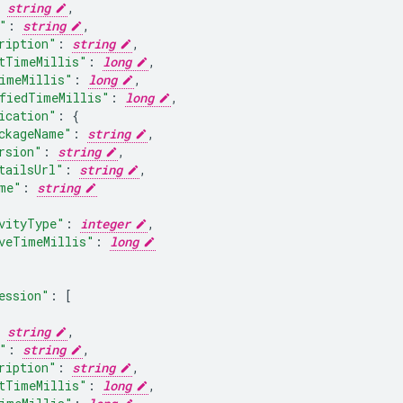
string
,
"
:
string
,
ription"
:
string
,
tTimeMillis"
:
long
,
imeMillis"
:
long
,
fiedTimeMillis"
:
long
,
ication"
:
ckageName"
:
string
,
rsion"
:
string
,
tailsUrl"
:
string
,
me"
:
string
vityType"
:
integer
,
veTimeMillis"
:
long
ession"
:
[
string
,
"
:
string
,
ription"
:
string
,
tTimeMillis"
:
long
,