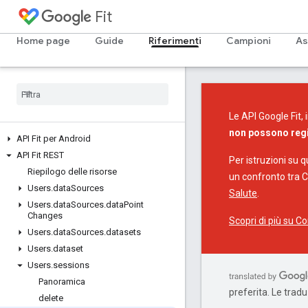
Fit
Home page
Guide
Riferimenti
Campioni
As
Le API Google Fit, 
non possono regis
API Fit per Android
API Fit REST
Per istruzioni su 
Riepilogo delle risorse
un confronto tra C
Users
.
data
Sources
Salute
.
Users
.
data
Sources
.
data
Point
Changes
Scopri di più su C
Users
.
data
Sources
.
datasets
Users
.
dataset
Users
.
sessions
Panoramica
preferita. Le trad
delete