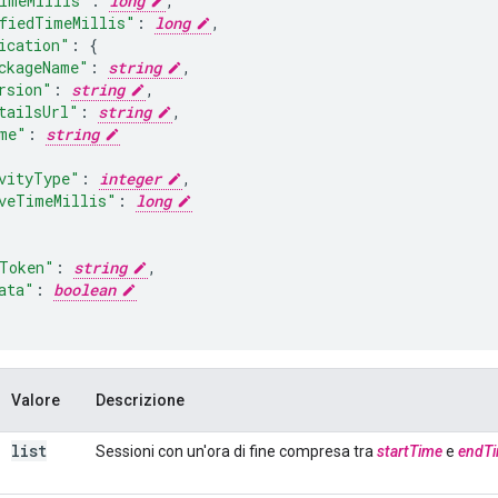
imeMillis"
:
long
,
fiedTimeMillis"
:
long
,
ication"
:
ckageName"
:
string
,
rsion"
:
string
,
tailsUrl"
:
string
,
me"
:
string
vityType"
:
integer
,
veTimeMillis"
:
long
Token"
:
string
,
ata"
:
boolean
Valore
Descrizione
list
Sessioni con un'ora di fine compresa tra
startTime
e
endT