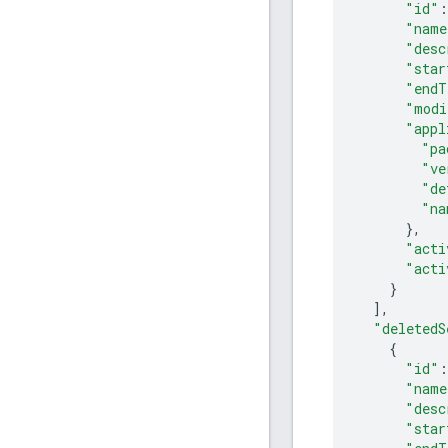
"id"
:
"name
"desc
"star
"endT
"modi
"appl
"pa
"ve
"de
"na
}
,
"acti
"acti
],
"deletedS
"id"
:
"name
"desc
"star