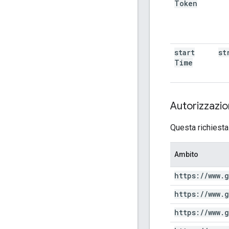
Token
start
st
Time
Autorizzazi
Questa richiesta
Ambito
https:
/
/
www
.
g
https:
/
/
www
.
g
https:
/
/
www
.
g