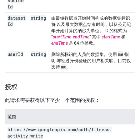
Source
Id
dataset
string
由最短数据点开始时间构成的数据集标识
Id
符 以及最大数据点结束时间，以从公元纪
年开始计算的纳秒为单位。 ID 的格式为：
“
startTime
-
endTime
” 其中
startTime
和
endTime
是 64 位整数。
user
Id
string
me
删除所标识的人员的数据集。使用
指
明 与经过身份验证的用户相关联。目前仅
me
支持
。
授权
此请求需要获得以下至少一个范围的授权：
范围
https:
/
/
www
.
googleapis
.
com
/
auth
/
fitness
.
activity
.
write