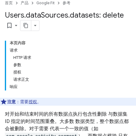
首页
产品
Google Fit
参考
Users
.
data
Sources
.
datasets: delete
bookmark_border
本页内容
请求
HTTP 请求
参数
授权
请求正文
响应
注意
：需要
授权
。
对开始和结束时间的所有数据点执行包含性删除 与数据集
ID 指定的时间范围重叠。大多数 数据类型，整个数据点都
会被删除。对于需要 代表一个一致的值（如
com.google.activity.segment
），而数据点横跨 只有