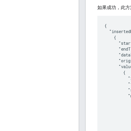
如果成功，此方
{

  "inserted
    {

      "star
      "endT
      "data
      "orig
      "valu
        {

          "
          "
          "
          "
            
           
           
           
            
            