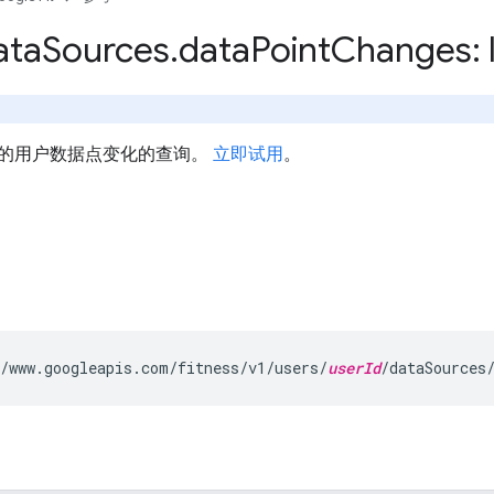
ata
Sources
.
data
Point
Changes: l
的用户数据点变化的查询。
立即试用
。
/www.googleapis.com/fitness/v1/users/
userId
/dataSources