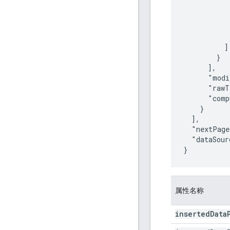
           
           
            
            
          ]

        }

      ],

      "modi
      "rawT
      "comp
    }

  ],

  "nextPage
  "dataSour
}
属性名称
inserted
Data