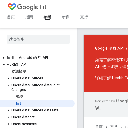
Fit
首页
指南
参考
示例
支持
Google 健身 API
适用于 Android 的 Fit API
如需了解应迁移到哪
Fit REST API
API 进行比较，
资源摘要
详细了解 Health Co
Users
.
data
Sources
Users
.
data
Sources
.
data
Point
Changes
概览
list
误。
Users
.
data
Sources
.
datasets
Users
.
dataset
Users
.
sessions
首页
产品
G