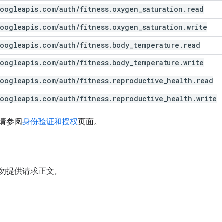
oogleapis
.
com
/
auth
/
fitness
.
oxygen
_
saturation
.
read
oogleapis
.
com
/
auth
/
fitness
.
oxygen
_
saturation
.
write
oogleapis
.
com
/
auth
/
fitness
.
body
_
temperature
.
read
oogleapis
.
com
/
auth
/
fitness
.
body
_
temperature
.
write
oogleapis
.
com
/
auth
/
fitness
.
reproductive
_
health
.
read
oogleapis
.
com
/
auth
/
fitness
.
reproductive
_
health
.
write
请参阅
身份验证和授权
页面。
勿提供请求正文。