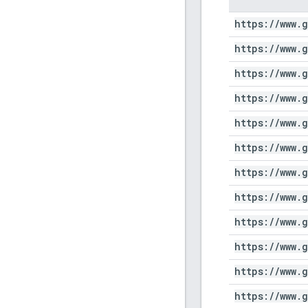
https:
/
/
www
.
g
https:
/
/
www
.
g
https:
/
/
www
.
g
https:
/
/
www
.
g
https:
/
/
www
.
g
https:
/
/
www
.
g
https:
/
/
www
.
g
https:
/
/
www
.
g
https:
/
/
www
.
g
https:
/
/
www
.
g
https:
/
/
www
.
g
https:
/
/
www
.
g