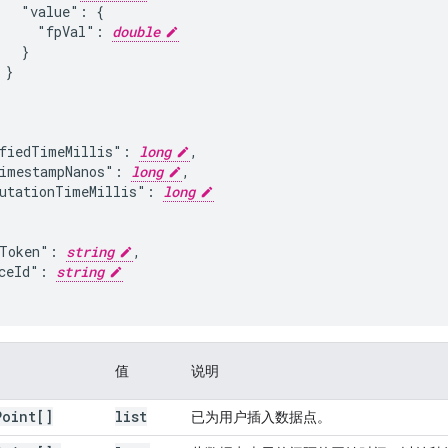
   "value": {

     "fpVal": 
double
  }

}

fiedTimeMillis": 
long
,

imestampNanos": 
long
,

utationTimeMillis": 
long
Token": 
string
,

ceId": 
string
值
说明
Point[]
list
已为用户插入数据点。