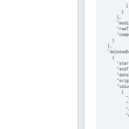
          ]

        }

      ],

      "modi
      "rawT
      "comp
    }

  ],

  "deletedD
    {

      "star
      "endT
      "data
      "orig
      "valu
        {

          "
          "
          "
          "
            
           