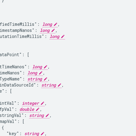
fiedTimeMillis": 
long
,

imestampNanos": 
long
,

utationTimeMillis": 
long
ataPoint": [

tTimeNanos": 
long
,

imeNanos": 
long
,

TypeName": 
string
,

inDataSourceId": 
string
,

e": [

intVal": 
integer
,

fpVal": 
double
,

stringVal": 
string
,

mapVal": [

{

   "key": 
string
,
