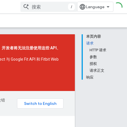
/
本页内容
请求
，
开发者将无法注册使用这些 API
。
HTTP 请求
参数
 与 Google Fit API 和 Fitbit Web
授权
请求正文
响应
含错