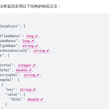
法将返回采用以下结构的响应正文：
DataPoint": [

tTimeNanos": 
long
,

imeNanos": 
long
,

TypeName": 
string
,

inDataSourceId": 
string
,

e": [

intVal": 
integer
,

fpVal": 
double
,

stringVal": 
string
,

mapVal": [

{

   "key": 
string
,

   "value": {

     "fpVal": 
double
  }

}
