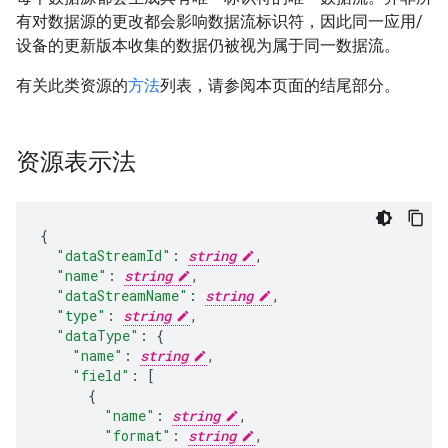
有对数据源的更改都会影响数据流标识符，因此同一应用/
设备的更新版本收集的数据仍被视为属于同一数据流。
有关此类资源的
方法
列表，请参阅本页面的结尾部分。
资源表示法
"dataStreamId"
:
string
,
"name"
:
string
,
"dataStreamName"
:
string
,
"type"
:
string
,
"dataType"
:
"name"
:
string
,
"field"
:
[
"name"
:
string
,
"format"
:
string
,