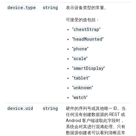
device
.
type
string
表示设备类型的常量。
可接受的值包括：
chestStrap
“
”
headMounted
“
”
phone
“
”
scale
“
”
smartDisplay
“
”
tablet
“
”
unknown
“
”
watch
“
”
device
.
uid
string
硬件的序列号或其他唯一 ID。当
任何没有创建数据源的 REST 或
Android 客户端读取此字段时，
系统会对其进行混淆处理。只有
数据源创建者可以看到清晰且常