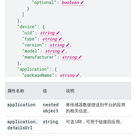
"optional"
:
boolean
]
}
,
"device"
:
"uid"
:
string
,
"type"
:
string
,
"version"
:
string
,
"model"
:
string
,
"manufacturer"
:
string
}
,
"application"
:
"packageName"
:
string
,
"version"
:
string
,
"detailsUrl"
:
string
,
备
属性名称
值
说明
"name"
:
string
注
}
,
application
nested
将传感器数据馈送到平台的应用
"dataQualityStandard"
:
[
object
的相关信息。
string
]
application
.
string
可选 URI，可用于链接回应用。
}
details
Url