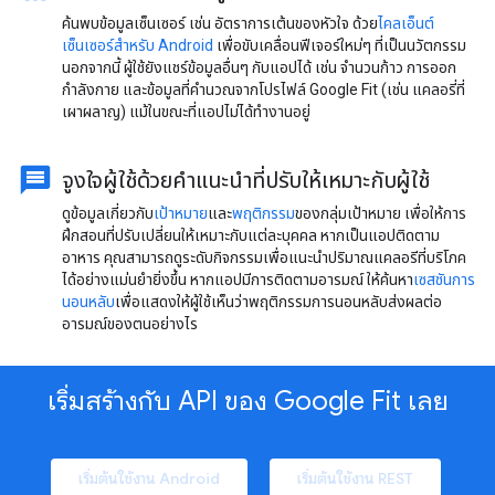
ค้นพบข้อมูลเซ็นเซอร์ เช่น อัตราการเต้นของหัวใจ ด้วย
ไคลเอ็นต์
เซ็นเซอร์สำหรับ Android
เพื่อขับเคลื่อนฟีเจอร์ใหม่ๆ ที่เป็นนวัตกรรม
นอกจากนี้ ผู้ใช้ยังแชร์ข้อมูลอื่นๆ กับแอปได้ เช่น จำนวนก้าว การออก
กำลังกาย และข้อมูลที่คำนวณจากโปรไฟล์ Google Fit (เช่น แคลอรี่ที่
เผาผลาญ) แม้ในขณะที่แอปไม่ได้ทำงานอยู่
จูงใจผู้ใช้ด้วยคำแนะนำที่ปรับให้เหมาะกับผู้ใช้
ดูข้อมูลเกี่ยวกับ
เป้าหมาย
และ
พฤติกรรม
ของกลุ่มเป้าหมาย เพื่อให้การ
ฝึกสอนที่ปรับเปลี่ยนให้เหมาะกับแต่ละบุคคล หากเป็นแอปติดตาม
อาหาร คุณสามารถดูระดับกิจกรรมเพื่อแนะนำปริมาณแคลอรีที่บริโภค
ได้อย่างแม่นยํายิ่งขึ้น หากแอปมีการติดตามอารมณ์ ให้ค้นหา
เซสชันการ
นอนหลับ
เพื่อแสดงให้ผู้ใช้เห็นว่าพฤติกรรมการนอนหลับส่งผลต่อ
อารมณ์ของตนอย่างไร
เริ่มสร้างกับ API ของ Google Fit เลย
เริ่มต้นใช้งาน Android
เริ่มต้นใช้งาน REST