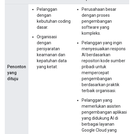
Pelanggan
Perusahaan besar
dengan
dengan proses
kebutuhan coding
pengembangan
dasar.
software yang
kompleks.
Organisasi
dengan
Pelanggan yang ingin
persyaratan
menyesuaikan respons
keamanan dan
AI berdasarkan
kepatuhan data
repositori kode sumber
Penonton
yang ketat.
pribadi untuk
yang
mempercepat
dituju
pengembangan
berdasarkan praktik
terbaik organisasi.
Pelanggan yang
memerlukan asisten
pengembangan aplikasi
yang didukung AI di
berbagai layanan
Google Cloud yang