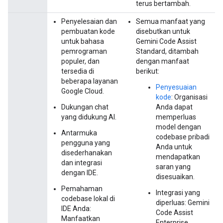
terus bertambah.
Penyelesaian dan
Semua manfaat yang
pembuatan kode
disebutkan untuk
untuk bahasa
Gemini Code Assist
pemrograman
Standard, ditambah
populer, dan
dengan manfaat
tersedia di
berikut:
beberapa layanan
Penyesuaian
Google Cloud.
kode
: Organisasi
Dukungan chat
Anda dapat
yang didukung AI.
memperluas
model dengan
Antarmuka
codebase pribadi
pengguna yang
Anda untuk
disederhanakan
mendapatkan
dan integrasi
saran yang
dengan IDE.
disesuaikan.
Pemahaman
Integrasi yang
codebase lokal di
diperluas: Gemini
IDE Anda:
Code Assist
Manfaatkan
Enterprise