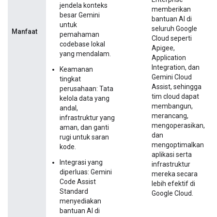
jendela konteks
memberikan
besar Gemini
bantuan AI di
untuk
seluruh Google
Manfaat
pemahaman
Cloud seperti
codebase lokal
Apigee,
yang mendalam.
Application
Integration, dan
Keamanan
Gemini Cloud
tingkat
Assist, sehingga
perusahaan: Tata
tim cloud dapat
kelola data yang
membangun,
andal,
merancang,
infrastruktur yang
mengoperasikan,
aman, dan ganti
dan
rugi untuk saran
mengoptimalkan
kode.
aplikasi serta
Integrasi yang
infrastruktur
diperluas: Gemini
mereka secara
Code Assist
lebih efektif di
Standard
Google Cloud.
menyediakan
bantuan AI di