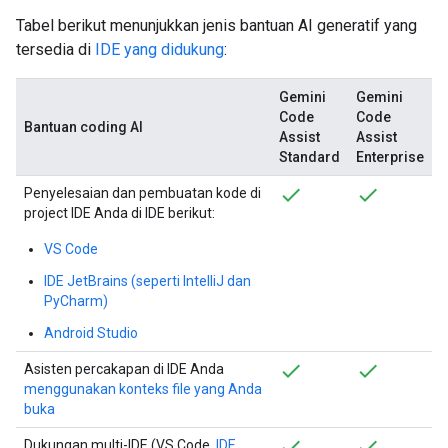
Tabel berikut menunjukkan jenis bantuan AI generatif yang
tersedia di
IDE yang didukung
:
Gemini
Gemini
Code
Code
Bantuan coding AI
Assist
Assist
Standard
Enterprise
Penyelesaian dan pembuatan kode di
project IDE Anda di IDE berikut:
VS Code
IDE JetBrains (seperti IntelliJ dan
PyCharm)
Android Studio
Asisten percakapan di IDE Anda
menggunakan konteks file yang Anda
buka
Dukungan multi-IDE (VS Code,
IDE