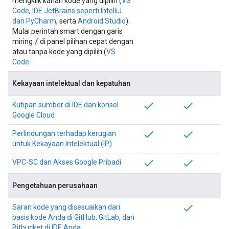
mengklik kanan kode yang dipilih (
VS
Code
,
IDE JetBrains seperti IntelliJ
dan PyCharm
, serta
Android Studio
).
Mulai perintah smart dengan garis
/
miring
di panel pilihan cepat dengan
atau tanpa kode yang dipilih (
VS
Code
.
Kekayaan intelektual dan kepatuhan
Kutipan sumber di IDE dan konsol
Google Cloud
Perlindungan terhadap kerugian
untuk Kekayaan Intelektual (IP)
VPC-SC dan Akses Google Pribadi
Pengetahuan perusahaan
Saran kode yang disesuaikan dari
basis kode Anda di GitHub, GitLab, dan
Bitbucket di IDE Anda