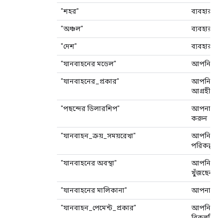
"শহর"
ব্যবহারক
"অঞ্চল"
ব্যবহারক
"দেশ"
ব্যবহারক
"যানবাহনের মডেল"
আপনি কো
"যানবাহনের_প্রকার"
আপনি কো
আগ্রহী?
"পছন্দের ডিলারশিপ"
আপনার পছ
করুন
"যানবাহন_ক্রয়_সময়রেখা"
আপনি কখ
পরিকল্প
"যানবাহনের অবস্থা"
আপনি কী 
খুঁজছেন?
"যানবাহনের মালিকানা"
আপনার 
"যানবাহন_পেমেন্ট_প্রকার"
আপনি গা
বিকল্পটি