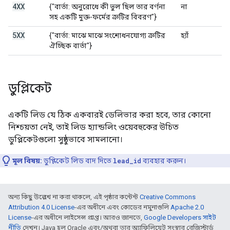
4XX
{"বার্তা: অনুরোধে কী ভুল ছিল তার বর্ণনা
না
সহ একটি মুক্ত-ফর্মের ত্রুটির বিবরণ"}
5XX
{"বার্তা: মাঝে মাঝে সংশোধনযোগ্য ত্রুটির
হ্যাঁ
ঐচ্ছিক বার্তা"}
ডুপ্লিকেট
একটি লিড যে ঠিক একবারই ডেলিভার করা হবে, তার কোনো
নিশ্চয়তা নেই, তাই লিড হ্যান্ডলিং ওয়েবহুকের উচিত
ডুপ্লিকেটগুলো সুষ্ঠুভাবে সামলানো।
মূল বিষয়:
ডুপ্লিকেট লিড বাদ দিতে
lead_id
ব্যবহার করুন।
অন্য কিছু উল্লেখ না করা থাকলে, এই পৃষ্ঠার কন্টেন্ট
Creative Commons
Attribution 4.0 License
-এর অধীনে এবং কোডের নমুনাগুলি
Apache 2.0
License
-এর অধীনে লাইসেন্স প্রাপ্ত। আরও জানতে,
Google Developers সাইট
নীতি
দেখুন। Java হল Oracle এবং/অথবা তার অ্যাফিলিয়েট সংস্থার রেজিস্টার্ড