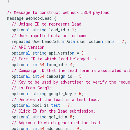
}
// Message to construct webhook JSON payload
message
WebhookLead
{
// Unique ID to represent lead
op
t
io
nal
s
tr
i
n
g
lead_id
=
1
;
// User inputted data per column
repea
te
d
UserLeadColum
n
Da
ta
user_colum
n
_da
ta
=
2
;
// API version
op
t
io
nal
s
tr
i
n
g
api_versio
n
=
3
;
// Form ID to which lead belonged to.
op
t
io
nal
i
nt
64
f
orm_id
=
4
;
// Campaign ID that the lead form is associated wi
op
t
io
nal
i
nt
64
campaig
n
_id
=
5
;
// Key to be used by advertiser to verify the reque
// is from Google.
op
t
io
nal
s
tr
i
n
g
google_key
=
6
;
// Denotes if the lead is a test lead.
op
t
io
nal
bool
is_
test
=
7
;
// Click ID for the lead submission.
op
t
io
nal
s
tr
i
n
g
gcl_id
=
8
;
// Adgroup ID which generated the lead.
op
t
io
nal
i
nt
64
adgroup_id
=
9
;