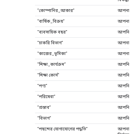
"কোম্পানির_আকার"
আপনার 
"বার্ষিক_বিক্রয়"
আপনার বা
"ব্যবসায়িক বছর"
আপনি কত
"চাকরি বিভাগ"
আপনার ক
"কাজের_ভূমিকা"
আপনার 
"শিক্ষা_কার্যক্রম"
আপনি কোন
"শিক্ষা কোর্স"
আপনি কো
"পণ্য"
আপনি কো
"পরিষেবা"
আপনি কো
"প্রস্তাব"
আপনি কো
"বিভাগ"
আপনি কো
"পছন্দের যোগাযোগের পদ্ধতি"
আপনার প