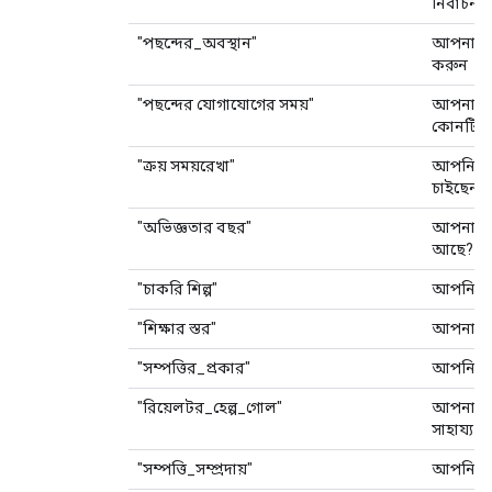
নির্বাচন 
"পছন্দের_অবস্থান"
আপনার পছ
করুন
"পছন্দের যোগাযোগের সময়"
আপনার স
কোনটি?
"ক্রয় সময়রেখা"
আপনি ক
চাইছেন?
"অভিজ্ঞতার বছর"
আপনার ক
আছে?
"চাকরি শিল্প"
আপনি কো
"শিক্ষার স্তর"
আপনার সর
"সম্পত্তির_প্রকার"
আপনি কী 
"রিয়েলটর_হেল্প_গোল"
আপনার ক
সাহায্য প
"সম্পত্তি_সম্প্রদায়"
আপনি কো