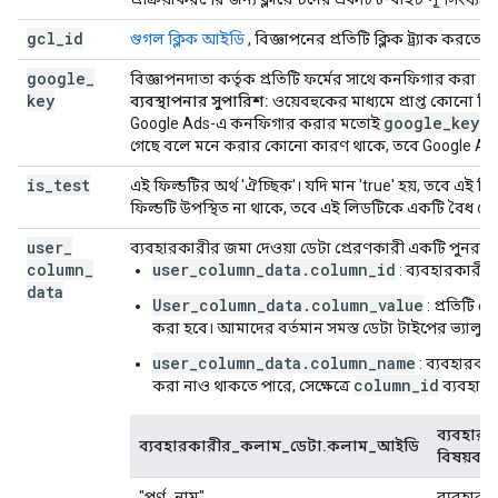
gcl
_
id
গুগল ক্লিক আইডি
, বিজ্ঞাপনের প্রতিটি ক্লিক ট্র্যাক করতে
google
_
বিজ্ঞাপনদাতা কর্তৃক প্রতিটি ফর্মের সাথে কনফিগার করা এ
key
ব্যবস্থাপনার সুপারিশ:
ওয়েবহুকের মাধ্যমে প্রাপ্ত কোনো 
google_key
Google Ads-এ কনফিগার করার মতোই
যা
গেছে বলে মনে করার কোনো কারণ থাকে, তবে Google A
is
_
test
এই ফিল্ডটির অর্থ 'ঐচ্ছিক'। যদি মান 'true' হয়, তবে এই 
ফিল্ডটি উপস্থিত না থাকে, তবে এই লিডটিকে একটি বৈধ প্
user
_
ব্যবহারকারীর জমা দেওয়া ডেটা প্রেরণকারী একটি পুনরাবৃত্
column
_
user_column_data.column_id
: ব্যবহারকারীর
data
User_column_data.column_value
: প্রতিটি 
করা হবে। আমাদের বর্তমান সমস্ত ডেটা টাইপের ভ্যালু
user_column_data.column_name
: ব্যবহারকা
column_id
করা নাও থাকতে পারে, সেক্ষেত্রে
ব্যবহার
ব্যবহারক
ব্যবহারকারীর_কলাম_ডেটা.কলাম_আইডি
বিষয়বস্তু
"পূর্ণ_নাম"
ব্যবহারক