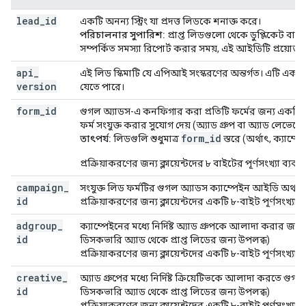
lead
_
id
একটি অনন্য স্ট্রিং যা প্রদত্ত লিডকে শনাক্ত করে।
পরিচালনার সুপারিশ:
প্রাপ্ত লিডগুলো থেকে ডুপ্লিকেট বাদ
সম্পর্কিত সমস্যা রিপোর্ট করার সময়, এই আইডিটি প্রয়োজ
api
_
এই লিড স্কিমাটি যে এপিআই সংস্করণের অন্তর্গত। এটি একটি 
version
যেতে পারে।
form
_
id
গুগল অ্যাডস-এ কনফিগার করা প্রতিটি ফর্মের জন্য একটি অ
ফর্ম সংযুক্ত করার সুযোগ দেয় (অ্যাড গ্রুপ বা অ্যাড লেভেলে
form_id
তাৎপর্য:
লিডগুলি শুধুমাত্র
স্তরে (অর্থাৎ, ক্যাম্প
প্রক্রিয়াকরণের জন্য ক্লায়েন্টদের ৮ বাইটের পূর্ণসংখ্যা ব্য
campaign
_
সংযুক্ত লিড ফর্মটির গুগল অ্যাডস ক্যাম্পেইন আইডি অথ
id
প্রক্রিয়াকরণের জন্য ক্লায়েন্টদের একটি ৮-বাইট পূর্ণসংখ্যা
adgroup
_
ক্যাম্পেইনের মধ্যে নির্দিষ্ট অ্যাড গ্রুপকে আলাদা করার জন
id
ডিসকভারি অ্যাড থেকে প্রাপ্ত লিডের জন্য উপলব্ধ)
প্রক্রিয়াকরণের জন্য ক্লায়েন্টদের একটি ৮-বাইট পূর্ণসংখ্যা
creative
_
অ্যাড গ্রুপের মধ্যে নির্দিষ্ট ক্রিয়েটিভকে আলাদা করতে গুগ
id
ডিসকভারি অ্যাড থেকে প্রাপ্ত লিডের জন্য উপলব্ধ)
প্রক্রিয়াকরণের জন্য ক্লায়েন্টদের একটি ৮-বাইট পূর্ণসংখ্যা