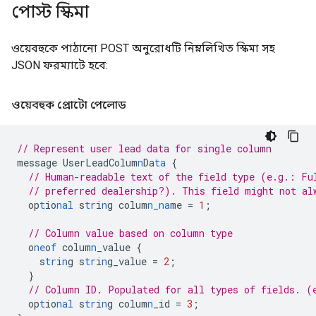
পোস্ট স্কিমা
ওয়েবহুকে পাঠানো POST অনুরোধটি নিম্নলিখিত স্কিমা সহ
JSON ফরম্যাটে হবে:
ওয়েবহুক প্রোটো পেলোড
// Represent user lead data for single column
message
UserLeadColum
n
Da
ta
{
// Human-readable text of the field type (e.g.: Fu
// preferred dealership?). This field might not al
op
t
io
nal
s
tr
i
n
g
colum
n
_
na
me
=
1
;
// Column value based on column type
o
ne
o
f
colum
n
_value
{
s
tr
i
n
g
s
tr
i
n
g_value
=
2
;
}
// Column ID. Populated for all types of fields. (
op
t
io
nal
s
tr
i
n
g
colum
n
_id
=
3
;