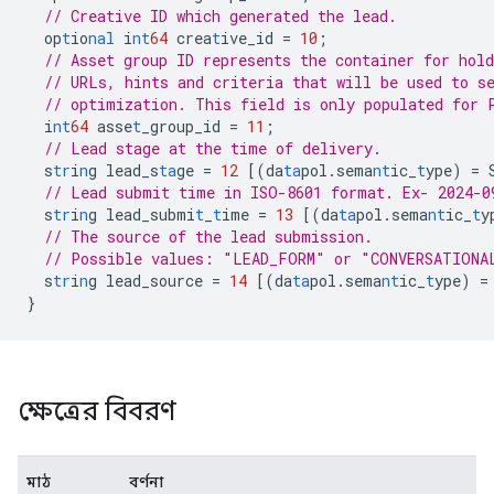
// Creative ID which generated the lead.
op
t
io
nal
i
nt
64
crea
t
ive_id
=
10
;
// Asset group ID represents the container for hold
// URLs, hints and criteria that will be used to s
// optimization. This field is only populated for 
i
nt
64
asse
t
_group_id
=
11
;
// Lead stage at the time of delivery.
s
tr
i
n
g
lead_s
ta
ge
=
12
[
(da
ta
pol.sema
nt
ic_
t
ype)
=
// Lead submit time in ISO-8601 format. Ex- 2024-0
s
tr
i
n
g
lead_submi
t
_
t
ime
=
13
[
(da
ta
pol.sema
nt
ic_
t
y
// The source of the lead submission.
// Possible values: "LEAD_FORM" or "CONVERSATIONA
s
tr
i
n
g
lead_source
=
14
[
(da
ta
pol.sema
nt
ic_
t
ype)
=
}
ক্ষেত্রের বিবরণ
মাঠ
বর্ণনা