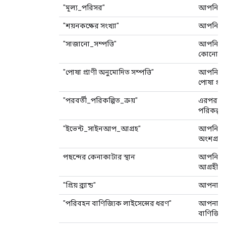
"মূল্য_পরিসর"
আপনি কী 
"শয়নকক্ষের সংখ্যা"
আপনি কয
"সাজানো_সম্পত্তি"
আপনি কি 
কোনো বাড
"পোষা প্রাণী অনুমোদিত সম্পত্তি"
আপনি কি 
পোষা প্রা
"পরবর্তী_পরিকল্পিত_ক্রয়"
এরপর আপ
পরিকল্প
"ইভেন্ট_সাইনআপ_আগ্রহ"
আপনি কি
অংশগ্রহণ
পছন্দের কেনাকাটার স্থান
আপনি কো
আগ্রহী?
"প্রিয় ব্র্যান্ড"
আপনার প্রি
"পরিবহন বাণিজ্যিক লাইসেন্সের ধরণ"
আপনার ক
বাণিজ্যি