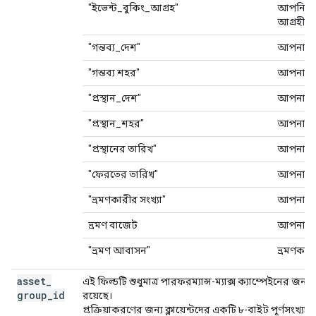
"ইভেন্ট_বুকিং_আগ্রহ"
আপনি কি
আগ্রহী?
"গন্তব্য_দেশ"
আপনার গন
"গন্তব্য শহর"
আপনার গ
"প্রস্থান_দেশ"
আপনার প্
"প্রস্থান_শহর"
আপনার য
"প্রস্থানের তারিখ"
আপনার যা
"ফেরতের তারিখ"
আপনার ফ
"ভ্রমণকারীর সংখ্যা"
আপনার স
ভ্রমণ বাজেট
আপনার ভ
"ভ্রমণ আবাসন"
ভ্রমণকা
asset
_
এই ফিল্ডটি শুধুমাত্র পারফরম্যান্স-ম্যাক্স ক্যাম্পেইনের জ
group
_
id
রয়েছে।
প্রক্রিয়াকরণের জন্য ক্লায়েন্টদের একটি ৮-বাইট পূর্ণসংখ্যা