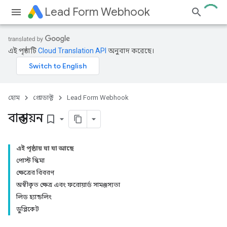
Lead Form Webhook
এই পৃষ্ঠাটি
Cloud Translation API
অনুবাদ করেছে।
হোম
প্রোডাক্ট
Lead Form Webhook
বাস্তবায়ন
bookmark_border
এই পৃষ্ঠায় যা যা আছে
পোস্ট স্কিমা
ক্ষেত্রের বিবরণ
অস্বীকৃত ক্ষেত্র এবং ফরোয়ার্ড সামঞ্জস্যতা
লিড হ্যান্ডলিং
ডুপ্লিকেট