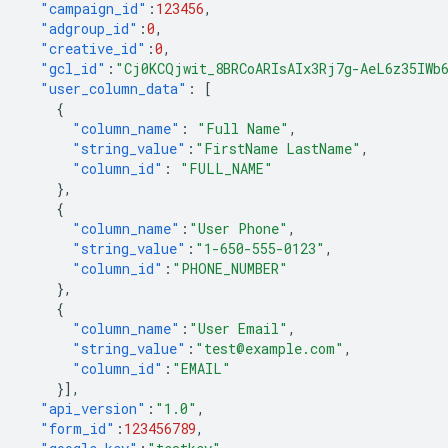
"campaign_id"
:
123456
,
"adgroup_id"
:
0
,
"creative_id"
:
0
,
"gcl_id"
:
"Cj0KCQjwit_8BRCoARIsAIx3Rj7g-AeL6z35IWb
"user_column_data"
:
[
{
"column_name"
:
"Full Name"
,
"string_value"
:
"FirstName LastName"
,
"column_id"
:
"FULL_NAME"
},
{
"column_name"
:
"User Phone"
,
"string_value"
:
"1-650-555-0123"
,
"column_id"
:
"PHONE_NUMBER"
},
{
"column_name"
:
"User Email"
,
"string_value"
:
"test@example.com"
,
"column_id"
:
"EMAIL"
}],
"api_version"
:
"1.0"
,
"form_id"
:
123456789
,