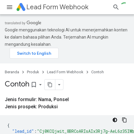
Lead Form Webhook
Google menggunakan teknologi AI untuk menerjemahkan konten
ke dalam bahasa pilihan Anda. Terjemahan AI mungkin
mengandung kesalahan.
Beranda
Produk
Lead Form Webhook
Contoh
Contoh
bookmark_border
Jenis formulir: Nama
,
Ponsel
Jenis prospek: Produksi
{
"lead_id"
:
"Cj0KCQjwit_8BRCoARIsAIx3Rj7g-AeL6z35IW