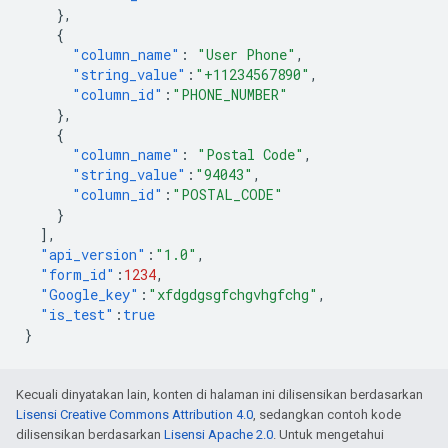
},
{
"column_name"
:
"User Phone"
,
"string_value"
:
"+11234567890"
,
"column_id"
:
"PHONE_NUMBER"
},
{
"column_name"
:
"Postal Code"
,
"string_value"
:
"94043"
,
"column_id"
:
"POSTAL_CODE"
}
],
"api_version"
:
"1.0"
,
"form_id"
:
1234
,
"Google_key"
:
"xfdgdgsgfchgvhgfchg"
,
"is_test"
:
true
}
Kecuali dinyatakan lain, konten di halaman ini dilisensikan berdasarkan
Lisensi Creative Commons Attribution 4.0
, sedangkan contoh kode
dilisensikan berdasarkan
Lisensi Apache 2.0
. Untuk mengetahui