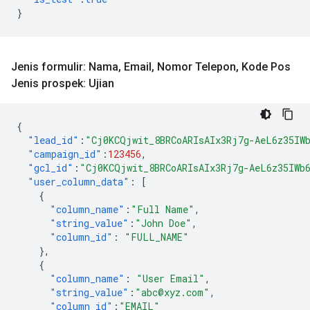
}
Jenis formulir: Nama
,
Email
,
Nomor Telepon
,
Kode Pos
Jenis prospek: Ujian
{
"lead_id"
:
"Cj0KCQjwit_8BRCoARIsAIx3Rj7g-AeL6z35IW
"campaign_id"
:
123456
,
"gcl_id"
:
"Cj0KCQjwit_8BRCoARIsAIx3Rj7g-AeL6z35IWb
"user_column_data"
:
[
{
"column_name"
:
"Full Name"
,
"string_value"
:
"John Doe"
,
"column_id"
:
"FULL_NAME"
},
{
"column_name"
:
"User Email"
,
"string_value"
:
"abc@xyz.com"
,
"column_id"
:
"EMAIL"