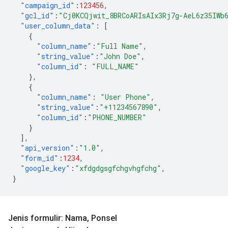
"campaign_id"
:
123456
,
"gcl_id"
:
"Cj0KCQjwit_8BRCoARIsAIx3Rj7g-AeL6z35IWb
"user_column_data"
:
[
{
"column_name"
:
"Full Name"
,
"string_value"
:
"John Doe"
,
"column_id"
:
"FULL_NAME"
},
{
"column_name"
:
"User Phone"
,
"string_value"
:
"+11234567890"
,
"column_id"
:
"PHONE_NUMBER"
}
],
"api_version"
:
"1.0"
,
"form_id"
:
1234
,
"google_key"
:
"xfdgdgsgfchgvhgfchg"
,
}
Jenis formulir: Nama
,
Ponsel