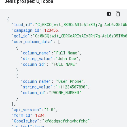
Jenis prospek: Uji coba
{
"lead_id"
:
"Cj0KCQjwit_8BRCoARIsAIx3Rj7g-AeL6z35IW
"campaign_id"
:
123456
,
"gcl_id"
:
"Cj0KCQjwit_8BRCoARIsAIx3Rj7g-AeL6z35IWb
"user_column_data"
:
[
{
"column_name"
:
"Full Name"
,
"string_value"
:
"John Doe"
,
"column_id"
:
"FULL_NAME"
},
{
"column_name"
:
"User Phone"
,
"string_value"
:
"+11234567890"
,
"column_id"
:
"PHONE_NUMBER"
}
],
"api_version"
:
"1.0"
,
"form_id"
:
1234
,
"Google_key"
:
"xfdgdgsgfchgvhgfchg"
,
"is_test"
:
true