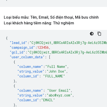
Loại biểu mẫu: Tên
,
Email
,
Số điện thoại
,
Mã bưu chính
Loại khách hàng tiềm năng: Thử nghiệm
{
"lead_id"
:
"Cj0KCQjwit_8BRCoARIsAIx3Rj7g-AeL6z35IW
"campaign_id"
:
123456
,
"gcl_id"
:
"Cj0KCQjwit_8BRCoARIsAIx3Rj7g-AeL6z35IWb
"user_column_data"
:
[
{
"column_name"
:
"Full Name"
,
"string_value"
:
"John Doe"
,
"column_id"
:
"FULL_NAME"
},
{
"column_name"
:
"User Email"
,
"string_value"
:
"abc@xyz.com"
,
"column_id"
:
"EMAIL"
},