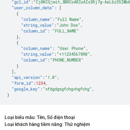
"gcl_id"
:
"Cj0KCQjwit_8BRCoARIsAIx3Rj7g-AeL6z35IWb
"user_column_data"
:
[
{
"column_name"
:
"Full Name"
,
"string_value"
:
"John Doe"
,
"column_id"
:
"FULL_NAME"
},
{
"column_name"
:
"User Phone"
,
"string_value"
:
"+11234567890"
,
"column_id"
:
"PHONE_NUMBER"
}
],
"api_version"
:
"1.0"
,
"form_id"
:
1234
,
"google_key"
:
"xfdgdgsgfchgvhgfchg"
,
}
Loại biểu mẫu: Tên
,
Số điện thoại
Loại khách hàng tiềm năng: Thử nghiệm