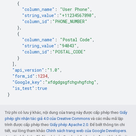
{
"column_name"
:
"User Phone"
,
"string_value"
:
"+11234567890"
,
"column_id"
:
"PHONE_NUMBER"
},
{
"column_name"
:
"Postal Code"
,
"string_value"
:
"94043"
,
"column_id"
:
"POSTAL_CODE"
}
],
"api_version"
:
"1.0"
,
"form_id"
:
1234
,
"Google_key"
:
"xfdgdgsgfchgvhgfchg"
,
"is_test"
:
true
}
Trừ phi có lưu ý khác, nội dung của trang này được cấp phép theo
Giấy
phép ghi nhận tác giả 4.0 của Creative Commons
và các mẫu mã lập
trình được cấp phép theo
Giấy phép Apache 2.0
. Để biết thông tin chi
tiết, vui lòng tham khảo
Chính sách trang web của Google Developers
.