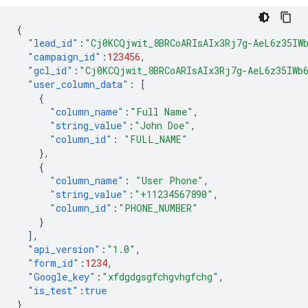
{
"lead_id"
:
"Cj0KCQjwit_8BRCoARIsAIx3Rj7g-AeL6z35IW
"campaign_id"
:
123456
,
"gcl_id"
:
"Cj0KCQjwit_8BRCoARIsAIx3Rj7g-AeL6z35IWb
"user_column_data"
:
[
{
"column_name"
:
"Full Name"
,
"string_value"
:
"John Doe"
,
"column_id"
:
"FULL_NAME"
},
{
"column_name"
:
"User Phone"
,
"string_value"
:
"+11234567890"
,
"column_id"
:
"PHONE_NUMBER"
}
],
"api_version"
:
"1.0"
,
"form_id"
:
1234
,
"Google_key"
:
"xfdgdgsgfchgvhgfchg"
,
"is_test"
:
true
}