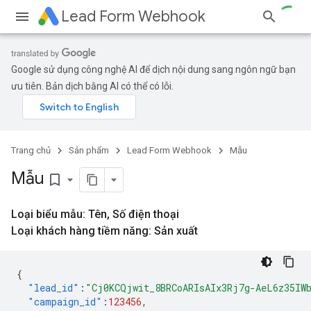
Lead Form Webhook
Google sử dụng công nghệ AI để dịch nội dung sang ngôn ngữ bạn
ưu tiên. Bản dịch bằng AI có thể có lỗi.
Trang chủ
Sản phẩm
Lead Form Webhook
Mẫu
Mẫu
bookmark_border
Loại biểu mẫu: Tên
,
Số điện thoại
Loại khách hàng tiềm năng: Sản xuất
{
"lead_id"
:
"Cj0KCQjwit_8BRCoARIsAIx3Rj7g-AeL6z35IW
"campaign_id"
:
123456
,