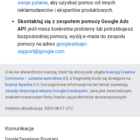
swoje pytanie
, aby uzyskać pomoc od innych
reklamodawców i ekspertów produktowych.
Skontaktuj się z zespołem pomocy Google Ads
API:
jeśli masz konkretne problemy lub potrzebujesz
bezpośredniej pomocy, wyślij e-maila do zespołu
pomocy na adres
googleadsapi-
support@google.com
.
O ile nie stwierdzono inaczej, treść tej strony jest objęta
licencją Creative
Commons – uznanie autorstwa 4.0
, a fragmenty kodu są dostępne na
licencji Apache 2.0
. Szczegółowe informacje na ten temat zawierają
zasady dotyczące witryny Google Developers
. Java jest zastrzeżonym
znakiem towarowym firmy Oracle i jej podmiotów stowarzyszonych.
Ostatnia aktualizacja: 2025-08-21 UTC.
Komunikacja
Google Developer Program