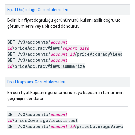
Fiyat Doğruluğu Görüntülemeleri
Belirli bir fiyat doğruluğu görünümünü, kullanılabilir doğruluk
görünümlerini veya bir özeti döndürür.
GET /v3/accounts/
account
id
/priceAccuracyViews/
report date
GET /v3/accounts/
account id
/priceAccuracyViews
GET /v3/accounts/
account
id
/priceAccuracyViews:summarize
Fiyat Kapsamı Görüntülemeleri
En son fiyat kapsamı görünümünü veya kapsamın tamamının
geçmişini döndürür.
GET /v3/accounts/
account
id
/priceCoverageViews:latest
GET /v3/accounts/
account id
/priceCoverageViews