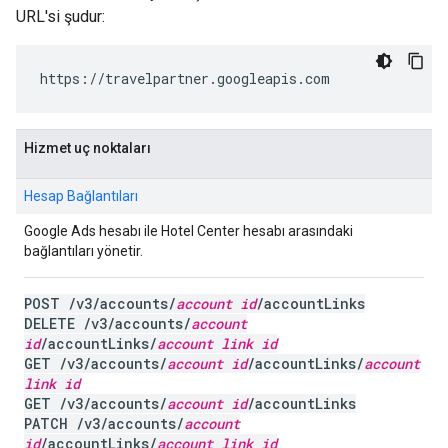
URL'si şudur:
https://travelpartner.googleapis.com
Hizmet uç noktaları
Hesap Bağlantıları
Google Ads hesabı ile Hotel Center hesabı arasındaki
bağlantıları yönetir.
POST /v3/accounts/
account id
/accountLinks
DELETE /v3/accounts/
account
id
/accountLinks/
account link id
GET /v3/accounts/
account id
/accountLinks/
account
link id
GET /v3/accounts/
account id
/accountLinks
PATCH /v3/accounts/
account
id
/accountLinks/
account link id