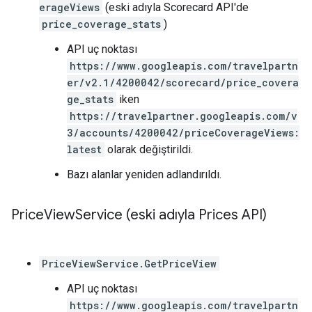
erageViews
(eski adıyla Scorecard API'de
price_coverage_stats
)
API uç noktası
https://www.googleapis.com/travelpartn
er/v2.1/4200042/scorecard/price_covera
ge_stats
iken
https://travelpartner.googleapis.com/v
3/accounts/4200042/priceCoverageViews:
latest
olarak değiştirildi.
Bazı alanlar yeniden adlandırıldı.
Price
View
Service (eski adıyla Prices API)
PriceViewService.GetPriceView
API uç noktası
https://www.googleapis.com/travelpartn