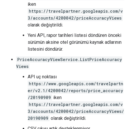
iken
https://travelpartner.googleapis.com/v
3/accounts/4200042/priceAccuracyViews
olarak değiştirildi.
Yeni API, rapor tarihleri listesi döndüren önceki
sürümün aksine otel görünümü kaynak adlarının
listesini döndürür.
PriceAccuracyViewService.ListPriceAccuracy
Views
API uç noktası
https://www.googleapis.com/travelpartn
er/v2.1/4200042/reports/price_accuracy
/20190909
iken
https://travelpartner.googleapis.com/v
3/accounts/4200042/priceAccuracyViews/
20190909
olarak değiştirildi.
CSV çıkışı artık desteklenmiyor.