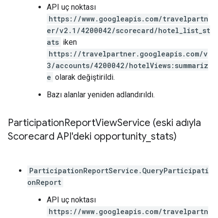
API uç noktası
https://www.googleapis.com/travelpartn
er/v2.1/4200042/scorecard/hotel_list_st
ats
iken
https://travelpartner.googleapis.com/v
3/accounts/4200042/hotelViews:summariz
e
olarak değiştirildi.
Bazı alanlar yeniden adlandırıldı.
Participation
Report
View
Service (eski adıyla
Scorecard API'deki opportunity
_
stats)
ParticipationReportService.QueryParticipati
onReport
API uç noktası
https://www.googleapis.com/travelpartn