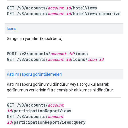
GET /v3/accounts/
account id
/hotelViews
GET /v3/accounts/
account id
/hotelViews:summarize
Icons
Simgeleri yönetin. (kapalı beta)
POST /v3/accounts/
account id
/icons
GET /v3/accounts/
account id
/icons/
icon id
Katılım raporu görüntülemeleri
Katılım raporu görünümü döndürür veya sorgu kullanarak
görünümün verilerinin filtrelenmiş bir alt kümesini döndürür.
GET /v3/accounts/
account
id
/participationReportViews
GET /v3/accounts/
account
id
/participationReportViews:query