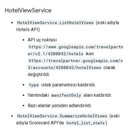
Hotel
View
Service
HotelViewService.ListHotelViews
(eski adıyla
Hotels API)
API uç noktası
https://www.googleapis.com/travelpartn
er/v2.1/4200042/hotels
iken
https://travelpartner.googleapis.com/v
3/accounts/4200042/hotelViews
olarak
değiştirildi.
type
istek parametresi kaldırıldı.
Yanıtındaki
manifestOnly
alanı kaldırıldı.
Bazı alanlar yeniden adlandırıldı.
HotelViewService.SummarizeHotelViews
(eski
adıyla Scorecard API'de
hotel_list_stats
)