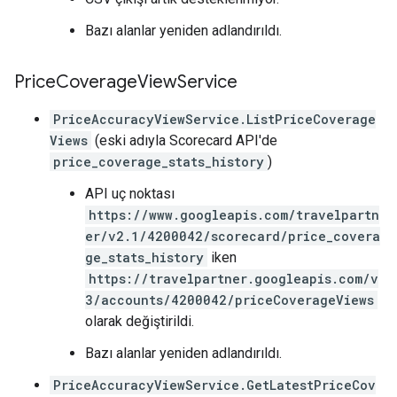
Bazı alanlar yeniden adlandırıldı.
Price
Coverage
View
Service
PriceAccuracyViewService.ListPriceCoverage
Views
(eski adıyla Scorecard API'de
price_coverage_stats_history
)
API uç noktası
https://www.googleapis.com/travelpartn
er/v2.1/4200042/scorecard/price_covera
ge_stats_history
iken
https://travelpartner.googleapis.com/v
3/accounts/4200042/priceCoverageViews
olarak değiştirildi.
Bazı alanlar yeniden adlandırıldı.
PriceAccuracyViewService.GetLatestPriceCov