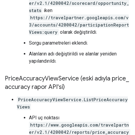
er/v2.1/4200042/scorecard/opportunity_
stats
iken
https://travelpartner.googleapis.com/v
3/accounts/4200042/participationReport
Views:query
olarak değiştirildi.
Sorgu parametreleri eklendi.
Alanların adı değiştirildi ve alanlar yeniden
yapılandırıldı.
Price
Accuracy
View
Service (eski adıyla price
_
accuracy rapor API'si)
PriceAccuracyViewService.ListPriceAccuracy
Views
API uç noktası
https://www.googleapis.com/travelpartn
er/v2.1/4200042/reports/price_accuracy