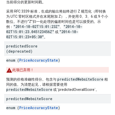
当前得分的更新时间戳。
采用 RFC 3339 标准，生成的输出将始终进行 Z 规范化（即转换
为 UTC 零时区格式并在末尾附加 Z），并使用 0、3、6 或 9 个小
数位。不进行“Z”归一化处理的偏差时间也是可以接受的。示
"2014-10-02T15:01:23Z"
"2014-10-
例：
、
02T15:01:23.045123456Z"
"2014-10-
或
02T15:01:23+05:30"
。
predicted
Score
(deprecated)
enum (
PriceAccuracyState
)
此项已弃用！
predictedWebsiteScore
预测的价格准确性得分。包含与
相
同的值。为清楚起见，请根据需要使用
predictedWebsiteScore
或 'predictedOverallScore`。
predicted
Website
Score
enum (
PriceAccuracyState
)