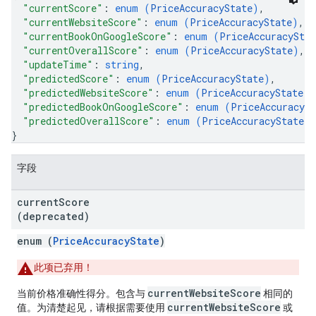
"currentScore"
: 
enum (
PriceAccuracyState
)
,
"currentWebsiteScore"
: 
enum (
PriceAccuracyState
)
,
"currentBookOnGoogleScore"
: 
enum (
PriceAccuracyStat
"currentOverallScore"
: 
enum (
PriceAccuracyState
)
,
"updateTime"
: 
string
,
"predictedScore"
: 
enum (
PriceAccuracyState
)
,
"predictedWebsiteScore"
: 
enum (
PriceAccuracyState
)
,
"predictedBookOnGoogleScore"
: 
enum (
PriceAccuracySt
"predictedOverallScore"
: 
enum (
PriceAccuracyState
)
}
字段
current
Score
(deprecated)
enum (
PriceAccuracyState
)
此项已弃用！
currentWebsiteScore
当前价格准确性得分。包含与
相同的
currentWebsiteScore
值。为清楚起见，请根据需要使用
或