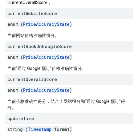
'currentOverallScore`。
current
Website
Score
enum (
PriceAccuracyState
)
当前网站价格准确性得分。
current
Book
On
Google
Score
enum (
PriceAccuracyState
)
当前“通过 Google 预订”价格准确性得分。
current
Overall
Score
enum (
PriceAccuracyState
)
当前价格准确性得分，结合了网站得分和“通过 Google 预订”得
分。
update
Time
string (
Timestamp
format)