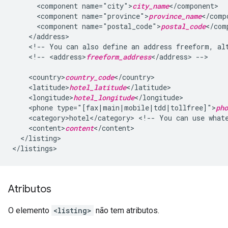
<component
name="city">
city_name
<component
name="province">
province_name
<component
name="postal_code">
postal_code
<!--
You
can
also
define
an
address
freeform,
al
<!--
<address>
freeform_address
</address>
-->

<country>
country_code
<latitude>
hotel_latitude
<longitude>
hotel_longitude
<phone
type="[fax|main|mobile|tdd|tollfree]">
pho
<category>hotel</category>
<!--
You
can
use
what
<content>
content
</listing>

Atributos
O elemento
<listing>
não tem atributos.