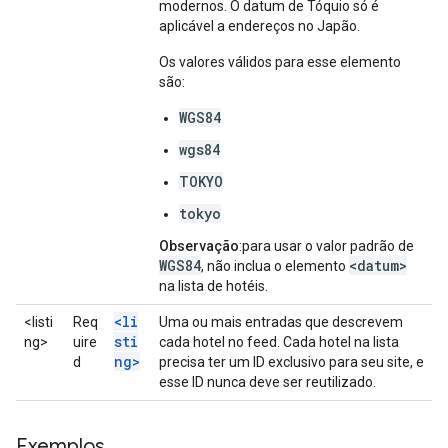
modernos. O datum de Tóquio só é
aplicável a endereços no Japão.
Os valores válidos para esse elemento
são:
WGS84
wgs84
TOKYO
tokyo
Observação
:para usar o valor padrão de
WGS84
<datum>
, não inclua o elemento
na lista de hotéis.
<li
<listi
Req
Uma ou mais entradas que descrevem
sti
ng>
uire
cada hotel no feed. Cada hotel na lista
ng>
d
precisa ter um ID exclusivo para seu site, e
esse ID nunca deve ser reutilizado.
Exemplos