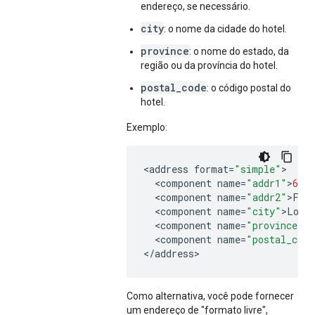
endereço, se necessário.
city
: o nome da cidade do hotel.
province
: o nome do estado, da
região ou da província do hotel.
postal_code
: o código postal do
hotel.
Exemplo:
<
address
format
=
"simple"
<
component
name
=
"addr1"
>
6
Ac
<
component
name
=
"addr2"
>
Flo
<
component
name
=
"city"
>
Lond
<
component
name
=
"province"
>
<
component
name
=
"postal_code
<
/
address
>
Como alternativa, você pode fornecer
um endereço de "formato livre",