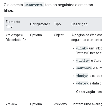
O elemento
<content>
tem os seguintes elementos
filhos:
Elemento
Obrigatório?
Tipo
Descrição
filho
<text
type=
Optional
Object
A página da Web associ
"description">
seguintes elementos fi
<link>
: um link par
"https://" nesse ele
<title>
: o título d
<author>
: o autor 
<body>
: o corpo da
<date>
: a data da 
Observação
: esse
<review
Optional
<review>
Contém uma avaliação d