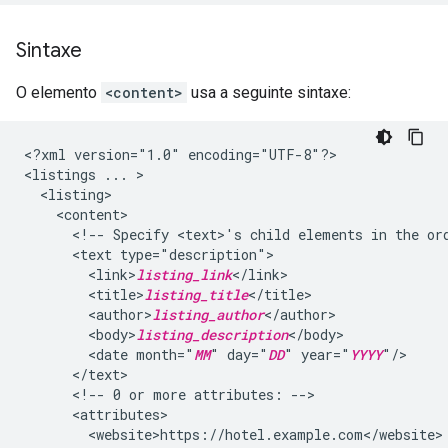
Sintaxe
O elemento
<content>
usa a seguinte sintaxe:
<?xml
version="1.0"
encoding="UTF-8"?>

<listings
...
<!--
Specify
<text>'s
child
elements
in
the
or
<text
<link>
listing_link
<title>
listing_title
<author>
listing_author
<body>
listing_description
<date
month="
MM
"
day="
DD
"
year="
YYYY
<!--
0
or
more
attributes: