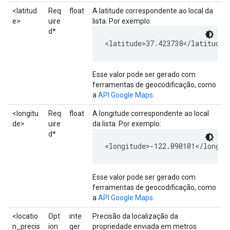
<latitud
Req
float
A latitude correspondente ao local da
e>
uire
lista. Por exemplo:
d*
<latitude>37.423738</latitude>
Esse valor pode ser gerado com
ferramentas de geocodificação, como
a
API Google Maps
.
<longitu
Req
float
A longitude correspondente ao local
de>
uire
da lista. Por exemplo:
d*
<longitude>-122.090101</longit
Esse valor pode ser gerado com
ferramentas de geocodificação, como
a
API Google Maps
.
<locatio
Opt
inte
Precisão da localização da
n_precis
ion
ger
propriedade enviada em metros