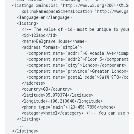
<listings
<!--
The
value
of
<id>
must
be
unique
to
your
<name>Belgrave
<address
<component
name="addr1">6
Acacia
<component
name="addr2">Floor
<component
<component
name="province">Greater
<component
name="postal_code">SW1W
<phone
<category>hotel</category>
<!--
You
can
use
wh
...

</listings>
