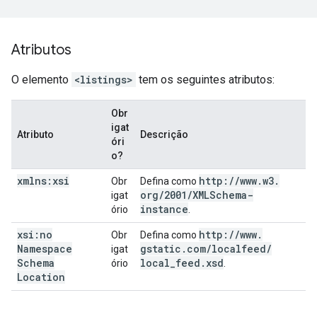
Atributos
O elemento
<listings>
tem os seguintes atributos:
Obr
igat
Atributo
Descrição
óri
o?
xmlns:xsi
http:
/
/
www
.
w3
.
Obr
Defina como
org
/
2001
/
XMLSchema-
igat
instance
ório
.
xsi:no
http:
/
/
www
.
Obr
Defina como
Namespace
gstatic
.
com
/
localfeed
/
igat
Schema
local
_
feed
.
xsd
ório
.
Location