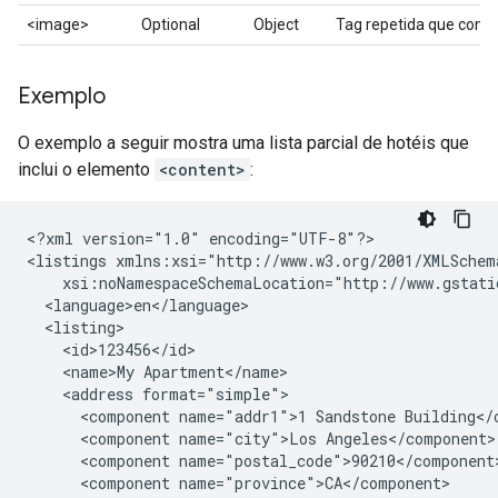
<image>
Optional
Object
Tag repetida que cont
Exemplo
O exemplo a seguir mostra uma lista parcial de hotéis que
inclui o elemento
<content>
:
<?xml
version="1.0"
encoding="UTF-8"?>

<listings
<name>My
<address
<component
name="addr1">1
Sandstone
<component
name="city">Los
<component
<component