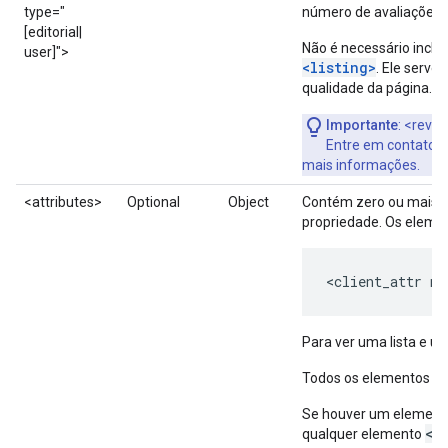
type=
"
número de avaliações d
[editorial|
Não é necessário inclu
user]">
<listing>
. Ele serve
qualidade da página.
Importante
: <revi
Entre em contato c
mais informações.
<attributes>
Optional
Object
Contém zero ou mais e
propriedade. Os elemen
<client_attr na
Para ver uma lista e u
<
Todos os elementos
Se houver um elemento
<c
qualquer elemento