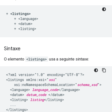
+ 
<listings>
    + <language>

    + <datum>

Sintaxe
O elemento
<listings>
usa a seguinte sintaxe:
<?xml
version="1.0"
encoding="UTF-8"?>

<listings
xmlns:xsi="
xsi
xsi:noNamespaceSchemaLocation="
schema_xsd
<language>
language_code
<datum>
datum_code
<listing>
listing
...
