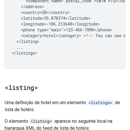
<component
name="postal_code">SW1W
<phone
<category>hotel</category>
<!--
You
can
use
wh
...

</listings>

<listing>
Uma definição de hotel em um elemento
<listings>
de
lista de hotéis.
O elemento
<listing>
aparece no seguinte local na
hierarquia XML do feed de lista de hotéis: