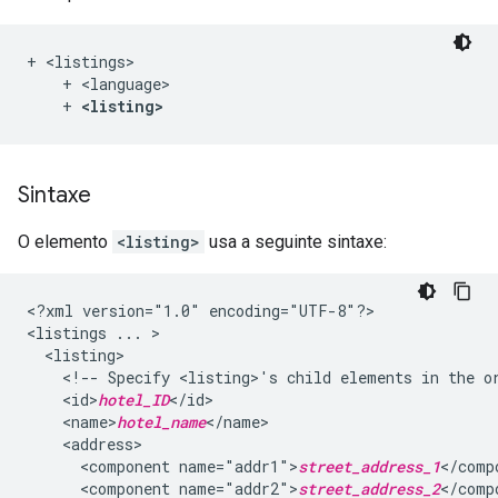
+ <listings>

    + <language>

    + 
<listing>
Sintaxe
O elemento
<listing>
usa a seguinte sintaxe:
<?xml
version="1.0"
encoding="UTF-8"?>

<listings
...
<!--
Specify
<listing>'s
child
elements
in
the
o
<id>
hotel_ID
<name>
hotel_name
<component
name="addr1">
street_address_1
<component
name="addr2">
street_address_2