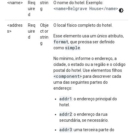
<name>
Req
strin
O nome do hotel. Exemplo:
<name>Belgrave House</name>
uire
g
d
<addres
Req
Obje
O local físico completo do hotel.
s>
uire
ct or
Esse elemento usa um único atributo,
d
strin
format
, que precisa ser definido
g
simple
como
.
No mínimo, informe o endereço, a
cidade, o estado ou a região e o código
postal do hotel. Use elementos filhos
<component>
para descrever cada
uma das seguintes partes do
endereço:
addr1
: o endereço principal do
hotel.
addr2
: o endereço da rua
secundária, se necessário.
addr3
: uma terceira parte do