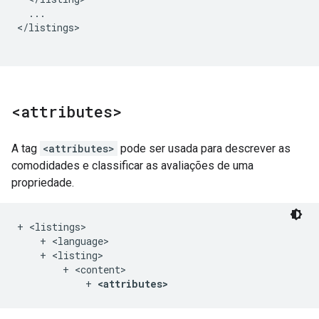
...

</listings>

<attributes>
A tag
<attributes>
pode ser usada para descrever as
comodidades e classificar as avaliações de uma
propriedade.
+ <listings>

    + <language>

    + <listing>

        + <content>

            + 
<attributes>