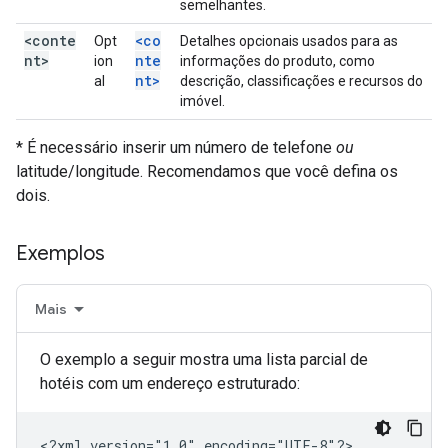
semelhantes.
<conte
<co
Opt
Detalhes opcionais usados para as
nt>
nte
ion
informações do produto, como
nt>
al
descrição, classificações e recursos do
imóvel.
* É necessário inserir um número de telefone
ou
latitude/longitude. Recomendamos que você defina os
dois.
Exemplos
Mais
O exemplo a seguir mostra uma lista parcial de
hotéis com um endereço estruturado:
<?xml
version="1.0"
encoding="UTF-8"?>
