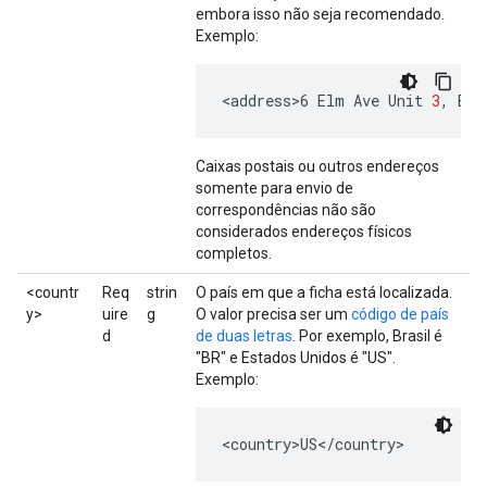
embora isso não seja recomendado.
Exemplo:
<
address>6
Elm
Ave
Unit
3
,
Bos
Caixas postais ou outros endereços
somente para envio de
correspondências não são
considerados endereços físicos
completos.
<countr
Req
strin
O país em que a ficha está localizada.
y>
uire
g
O valor precisa ser um
código de país
d
de duas letras
. Por exemplo, Brasil é
"BR" e Estados Unidos é "US".
Exemplo:
<country>US</country>