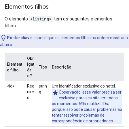
Elementos filhos
O elemento
<listing>
tem os seguintes elementos
filhos:
Ponto-chave
:
especifique os elementos filhos na ordem mostrada
abaixo.
Obr
Element
igat
Tipo
Descrição
o filho
óri
o?
<id>
Req
strin
Um identificador exclusivo do hotel.
uire
g
Observação: esse valor precisa ser
d
exclusivo para seu site em todos
os momentos.
Não
reutilize IDs,
porque isso pode causar problemas ao
tentar
resolver problemas de
correspondência de propriedades
.