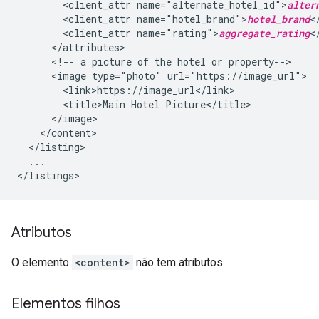
<client_attr
name="alternate_hotel_id">
alter
<client_attr
name="hotel_brand">
hotel_brand
<client_attr
name="rating">
aggregate_rating
<!--
a
picture
of
the
hotel
or
<image
type="photo"
<title>Main
Hotel
...

Atributos
O elemento
<content>
não tem atributos.
Elementos filhos