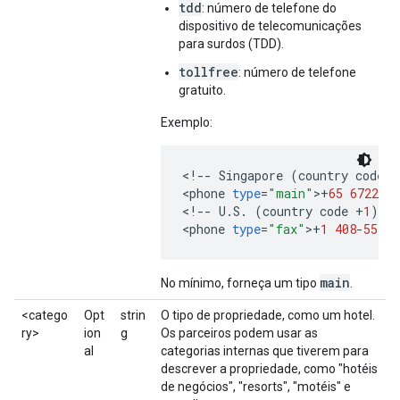
tdd
: número de telefone do
dispositivo de telecomunicações
para surdos (TDD).
tollfree
: número de telefone
gratuito.
Exemplo:
<
!
--
Singapore
(
country
code
+
<
phone
type
=
"main"
>
+
65
6722
-
23
<
!
--
U
.
S
.
(
country
code
+
1
)
--
<
phone
type
=
"fax"
>
+
1
408
-
555
-
1
main
No mínimo, forneça um tipo
.
<catego
Opt
strin
O tipo de propriedade, como um hotel.
ry>
ion
g
Os parceiros podem usar as
al
categorias internas que tiverem para
descrever a propriedade, como "hotéis
de negócios", "resorts", "motéis" e