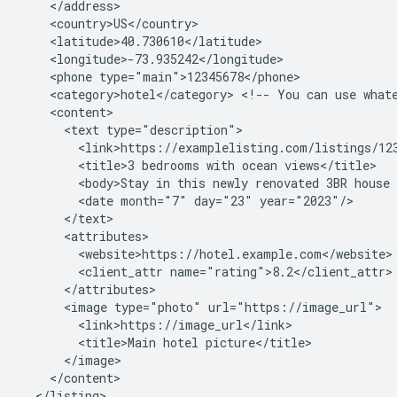
<phone
<category>hotel</category>
<!--
You
can
use
what
<text
<title>3
bedrooms
with
ocean
<body>Stay
in
this
newly
renovated
3BR
house
<date
month="7"
day="23"
<client_attr
<image
type="photo"
<title>Main
hotel