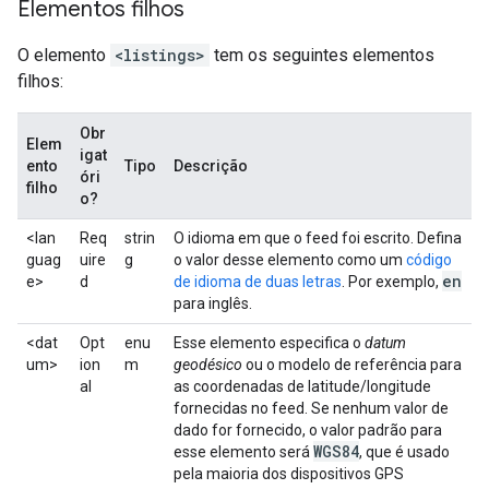
Elementos filhos
O elemento
<listings>
tem os seguintes elementos
filhos:
Obr
Elem
igat
ento
Tipo
Descrição
óri
filho
o?
<lan
Req
strin
O idioma em que o feed foi escrito. Defina
guag
uire
g
o valor desse elemento como um
código
en
e>
d
de idioma de duas letras
. Por exemplo,
para inglês.
<dat
Opt
enu
Esse elemento especifica o
datum
um>
ion
m
geodésico
ou o modelo de referência para
al
as coordenadas de latitude/longitude
fornecidas no feed. Se nenhum valor de
dado for fornecido, o valor padrão para
WGS84
esse elemento será
, que é usado
pela maioria dos dispositivos GPS