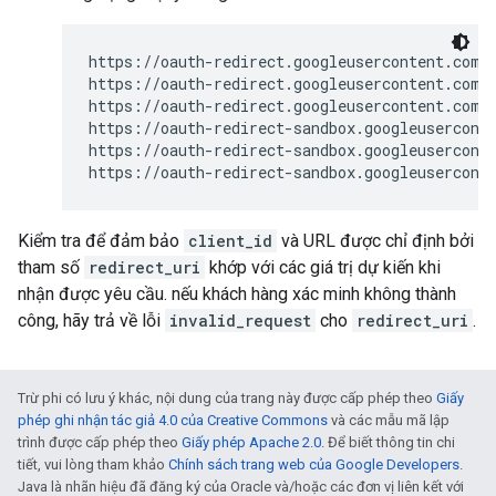
https://oauth-redirect.googleusercontent.com/a
https://oauth-redirect.googleusercontent.com/a
https://oauth-redirect.googleusercontent.com/a
https://oauth-redirect-sandbox.googleuserconte
https://oauth-redirect-sandbox.googleuserconte
Kiểm tra để đảm bảo
client_id
và URL được chỉ định bởi
tham số
redirect_uri
khớp với các giá trị dự kiến khi
nhận được yêu cầu. nếu khách hàng xác minh không thành
công, hãy trả về lỗi
invalid_request
cho
redirect_uri
.
Trừ phi có lưu ý khác, nội dung của trang này được cấp phép theo
Giấy
phép ghi nhận tác giả 4.0 của Creative Commons
và các mẫu mã lập
trình được cấp phép theo
Giấy phép Apache 2.0
. Để biết thông tin chi
tiết, vui lòng tham khảo
Chính sách trang web của Google Developers
.
Java là nhãn hiệu đã đăng ký của Oracle và/hoặc các đơn vị liên kết với