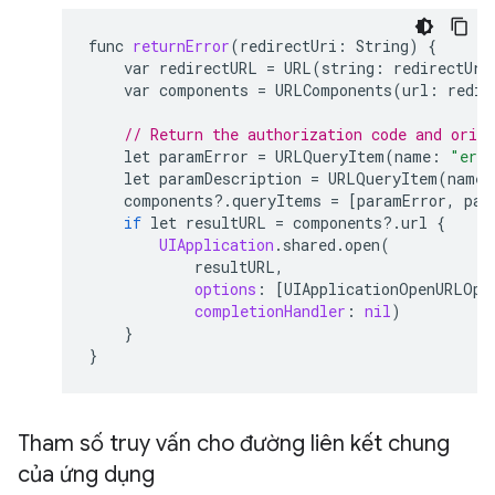
func
returnError
(
redirectUri
:
String
)
{
var
redirectURL
=
URL
(
string
:
redirectUri
var
components
=
URLComponents
(
url
:
redir
// Return the authorization code and origi
let
paramError
=
URLQueryItem
(
name
:
"err
let
paramDescription
=
URLQueryItem
(
name
:
components
?
.
queryItems
=
[
paramError
,
par
if
let
resultURL
=
components
?
.
url
{
UIApplication
.
shared
.
open
(
resultURL
,
options
:
[
UIApplicationOpenURLOpt
completionHandler
:
nil
)
}
}
Tham số truy vấn cho đường liên kết chung
của ứng dụng