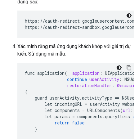
dạng sau:
https://oauth-redirect.googleusercontent.com/
https://oauth-redirect-sandbox.googleusercont
Xác minh rằng mã ứng dụng khách khớp với giá trị dự
kiến. Sử dụng mã mẫu:
func
application
(
_
application
:
UIApplication
continue
userActivity
:
NSUse
restorationHandler
:
@escapin
{
guard
userActivity
.
activityType
==
NSUser
let
incomingURL
=
userActivity
.
webpag
let
components
=
URLComponents
(
url
:
i
let
params
=
components
.
queryItems
el
return
false
}