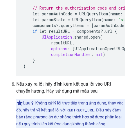
// Return the authorization code and origi
let
paramAuthCode
=
URLQueryItem
(
name
:
"c
let
paramState
=
URLQueryItem
(
name
:
"sta
components
?
.
queryItems
=
[
paramAuthCode
,
if
let
resultURL
=
components
?
.
url
{
UIApplication
.
shared
.
open
(
resultURL
,
options
:
[
UIApplicationOpenURLOpt
completionHandler
:
nil
)
}
}
Nếu xảy ra lỗi, hãy đính kèm kết quả lỗi vào URI
chuyển hướng. Hãy sử dụng mã mẫu sau:
Lưu ý:
Không xử lý lỗi trực tiếp trong ứng dụng, thay vào
đó, hãy trả về kết quả lỗi với
REDIRECT_URL
. Điều này đảm
bảo rằng phương án dự phòng thích hợp sẽ được phân loại
nếu quy trình liên kết ứng dụng không thành công.