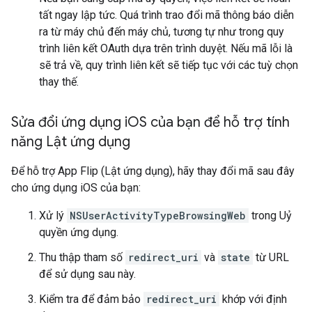
tất ngay lập tức. Quá trình trao đổi mã thông báo diễn
ra từ máy chủ đến máy chủ, tương tự như trong quy
trình liên kết OAuth dựa trên trình duyệt. Nếu mã lỗi là
sẽ trả về, quy trình liên kết sẽ tiếp tục với các tuỳ chọn
thay thế.
Sửa đổi ứng dụng i
OS của bạn để hỗ trợ tính
năng Lật ứng dụng
Để hỗ trợ App Flip (Lật ứng dụng), hãy thay đổi mã sau đây
cho ứng dụng iOS của bạn:
Xử lý
NSUserActivityTypeBrowsingWeb
trong Uỷ
quyền ứng dụng.
Thu thập tham số
redirect_uri
và
state
từ URL
để sử dụng sau này.
Kiểm tra để đảm bảo
redirect_uri
khớp với định