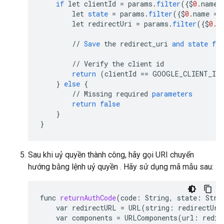
if
let
clientId
=
params
.
filter
(
{$
0.
name
let
state
=
params
.
filter
(
{$
0.
name
==
let
redirectUri
=
params
.
filter
(
{$
0.
n
//
Save
the
redirect_uri
and
state
for
//
Verify
the
client
id
return
(
clientId
==
GOOGLE_CLIENT_ID
}
else
{
//
Missing
required
parameters
return
false
}
}
Sau khi uỷ quyền thành công, hãy gọi URI chuyển
hướng bằng lệnh uỷ quyền . Hãy sử dụng mã mẫu sau:
func
returnAuthCode
(
code
:
String
,
state
:
Stri
var
redirectURL
=
URL
(
string
:
redirectUri
var
components
=
URLComponents
(
url
:
redir