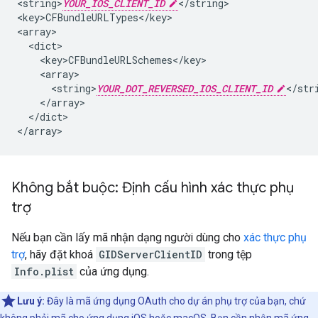
<string>
YOUR_IOS_CLIENT_ID
</string>

<key>CFBundleURLTypes</key>

<array>

  <dict>

    <key>CFBundleURLSchemes</key>

    <array>

      <string>
YOUR_DOT_REVERSED_IOS_CLIENT_ID
</stri
    </array>

  </dict>

</array>
Không bắt buộc: Định cấu hình xác thực phụ
trợ
Nếu bạn cần lấy mã nhận dạng người dùng cho
xác thực phụ
trợ
, hãy đặt khoá
GIDServerClientID
trong tệp
Info.plist
của ứng dụng.
Lưu ý:
Đây là mã ứng dụng OAuth cho dự án phụ trợ của bạn, chứ