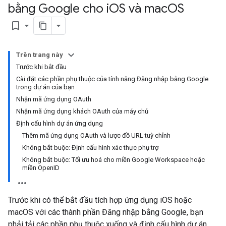
bằng Google cho i
OS và mac
OS
bookmark_border
Trên trang này
Trước khi bắt đầu
Cài đặt các phần phụ thuộc của tính năng Đăng nhập bằng Google
trong dự án của bạn
Nhận mã ứng dụng OAuth
Nhận mã ứng dụng khách OAuth của máy chủ
Định cấu hình dự án ứng dụng
Thêm mã ứng dụng OAuth và lược đồ URL tuỳ chỉnh
Không bắt buộc: Định cấu hình xác thực phụ trợ
Không bắt buộc: Tối ưu hoá cho miền Google Workspace hoặc
miền OpenID
Trước khi có thể bắt đầu tích hợp ứng dụng iOS hoặc
macOS với các thành phần Đăng nhập bằng Google, bạn
phải tải các phần phụ thuộc xuống và định cấu hình dự án