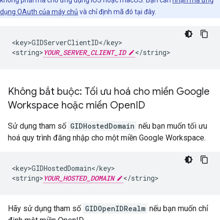
không phải mã cho ứng dụng iOS hoặc macOS. Bạn cần
nhận mã ứng
dụng OAuth của máy chủ
và chỉ định mã đó tại đây.
<key>GIDServerClientID</key>

<string>
YOUR_SERVER_CLIENT_ID
</string>
Không bắt buộc: Tối ưu hoá cho miền Google
Workspace hoặc miền Open
ID
Sử dụng tham số
GIDHostedDomain
nếu bạn muốn tối ưu
hoá quy trình đăng nhập cho một miền Google Workspace.
<key>GIDHostedDomain</key>

<string>
YOUR_HOSTED_DOMAIN
</string>
Hãy sử dụng tham số
GIDOpenIDRealm
nếu bạn muốn chỉ