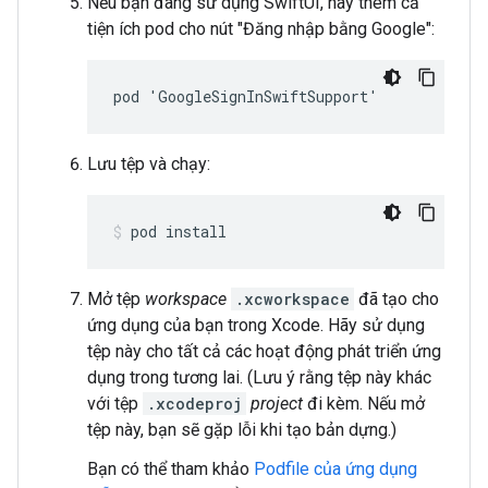
Nếu bạn đang sử dụng SwiftUI, hãy thêm cả
tiện ích pod cho nút "Đăng nhập bằng Google":
pod 'GoogleSignInSwiftSupport'
Lưu tệp và chạy:
pod install
Mở tệp
workspace
.xcworkspace
đã tạo cho
ứng dụng của bạn trong Xcode. Hãy sử dụng
tệp này cho tất cả các hoạt động phát triển ứng
dụng trong tương lai. (Lưu ý rằng tệp này khác
với tệp
.xcodeproj
project
đi kèm. Nếu mở
tệp này, bạn sẽ gặp lỗi khi tạo bản dựng.)
Bạn có thể tham khảo
Podfile của ứng dụng