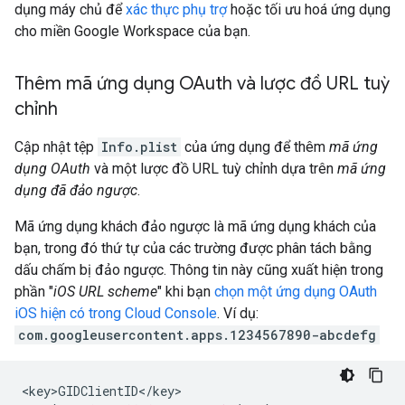
dụng máy chủ để
xác thực phụ trợ
hoặc tối ưu hoá ứng dụng
cho miền Google Workspace của bạn.
Thêm mã ứng dụng OAuth và lược đồ URL tuỳ
chỉnh
Cập nhật tệp
Info.plist
của ứng dụng để thêm
mã ứng
dụng OAuth
và một lược đồ URL tuỳ chỉnh dựa trên
mã ứng
dụng đã đảo ngược
.
Mã ứng dụng khách đảo ngược là mã ứng dụng khách của
bạn, trong đó thứ tự của các trường được phân tách bằng
dấu chấm bị đảo ngược. Thông tin này cũng xuất hiện trong
phần "
iOS URL scheme
" khi bạn
chọn một ứng dụng OAuth
iOS hiện có trong Cloud Console
. Ví dụ:
com.googleusercontent.apps.1234567890-abcdefg
<key>GIDClientID</key>
