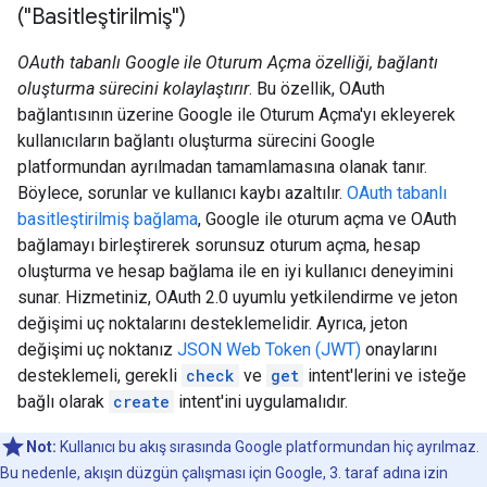
("Basitleştirilmiş")
OAuth tabanlı Google ile Oturum Açma özelliği, bağlantı
oluşturma sürecini kolaylaştırır
. Bu özellik, OAuth
bağlantısının üzerine Google ile Oturum Açma'yı ekleyerek
kullanıcıların bağlantı oluşturma sürecini Google
platformundan ayrılmadan tamamlamasına olanak tanır.
Böylece, sorunlar ve kullanıcı kaybı azaltılır.
OAuth tabanlı
basitleştirilmiş bağlama
, Google ile oturum açma ve OAuth
bağlamayı birleştirerek sorunsuz oturum açma, hesap
oluşturma ve hesap bağlama ile en iyi kullanıcı deneyimini
sunar. Hizmetiniz, OAuth 2.0 uyumlu yetkilendirme ve jeton
değişimi uç noktalarını desteklemelidir. Ayrıca, jeton
değişimi uç noktanız
JSON Web Token (JWT)
onaylarını
desteklemeli, gerekli
check
ve
get
intent'lerini ve isteğe
bağlı olarak
create
intent'ini uygulamalıdır.
Not:
Kullanıcı bu akış sırasında Google platformundan hiç ayrılmaz.
Bu nedenle, akışın düzgün çalışması için Google, 3. taraf adına izin