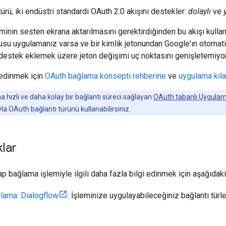
ürü, iki endüstri standardı OAuth 2.0 akışını destekler:
dolaylı
ve
şiminin sesten ekrana aktarılmasını gerektirdiğinden bu akışı kull
usu uygulamanız varsa ve bir kimlik jetonundan Google'ın otoma
n destek eklemek üzere jeton değişimi uç noktasını genişletemiyors
 edinmek için
OAuth bağlama konsepti rehberine
ve
uygulama kıl
ha hızlı ve daha kolay bir bağlantı süreci sağlayan
OAuth tabanlı Uygulama
la OAuth bağlantı türünü kullanabilirsiniz.
klar
p bağlama işlemiyle ilgili daha fazla bilgi edinmek için aşağıdak
lama: Dialogflow
: İşleminize uygulayabileceğiniz bağlantı türler