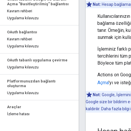
Açma "Basitleştirilmiş" bağlantısı
Not:
Hesap bağlamayı
Kavram rehberi
Kullanıcılarınız
Uygulama kılavuzu
bağlama özelliğin
tanır. Örneğin, k
OAuth bağlantısı
sunmak için kulla
Kavram rehberi
Uygulama kılavuzu
İşleminiz farklı
tercihlerini tüm 
OAuth tabanlı uygulama çevirme
Böylece tüm plat
Uygulama kılavuzu
Actions on Googl
Platformunuzdan bağlantı
Açma
'yı ve iste
oluşturma
Uygulama kılavuzu
Not:
Google, İşlemini
Google size bir bildirim 
Araçlar
kaldırılır. Daha fazla bilgi
İzleme hatası