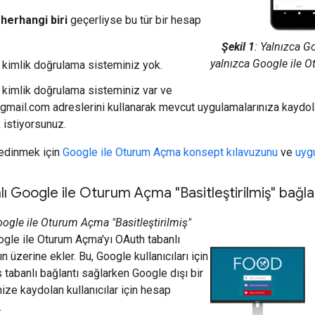
n
herhangi biri
geçerliyse bu tür bir hesap
Şekil 1
: Yalnızca G
yalnızca Google ile 
 kimlik doğrulama sisteminiz yok.
 kimlik doğrulama sisteminiz var ve
gmail.com adreslerini kullanarak mevcut uygulamalarınıza kaydolan
 istiyorsunuz.
 edinmek için
Google ile Oturum Açma konsept kılavuzunu
ve
uyg
ı Google ile Oturum Açma "Basitleştirilmiş" bağlan
ogle ile Oturum Açma "Basitleştirilmiş"
ogle ile Oturum Açma'yı OAuth tabanlı
üzerine ekler. Bu, Google kullanıcıları için
 tabanlı bağlantı sağlarken Google dışı bir
ize kaydolan kullanıcılar için hesap
.