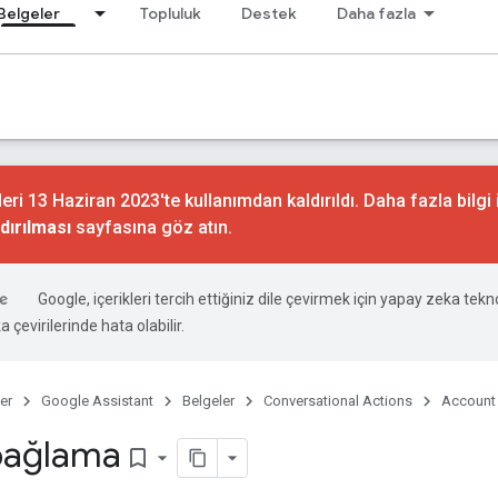
Belgeler
Topluluk
Destek
Daha fazla
ri 13 Haziran 2023'te kullanımdan kaldırıldı. Daha fazla bilgi 
dırılması
sayfasına göz atın.
Google, içerikleri tercih ettiğiniz dile çevirmek için yapay zeka tekno
 çevirilerinde hata olabilir.
er
Google Assistant
Belgeler
Conversational Actions
Account 
bağlama
bookmark_border