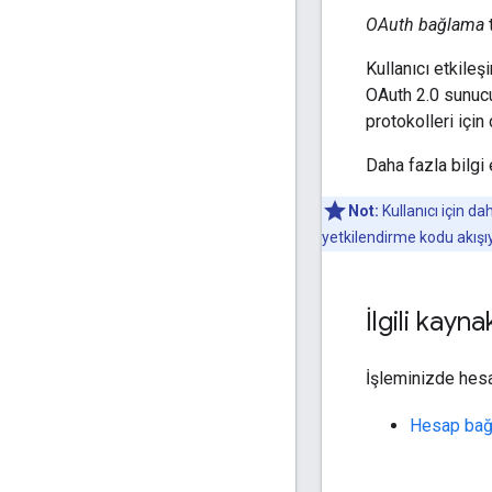
OAuth bağlama
t
Kullanıcı etkile
OAuth 2.0 sunuc
protokolleri içi
Daha fazla bilgi
Not:
Kullanıcı için da
yetkilendirme kodu akışıy
İlgili kayna
İşleminizde hesa
Hesap bağ