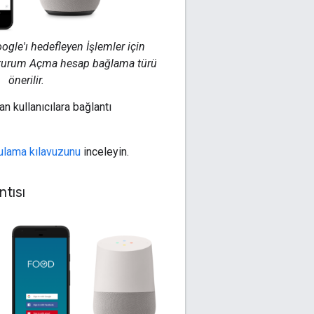
oogle'ı hedefleyen İşlemler için
Oturum Açma hesap bağlama türü
önerilir.
 kullanıcılara bağlantı
ulama kılavuzunu
inceleyin.
tısı