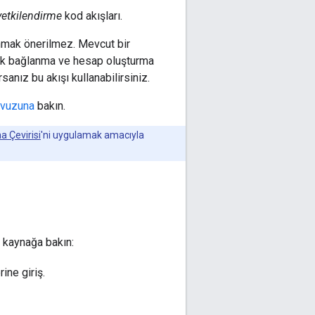
yetkilendirme
kod akışları.
anmak önerilmez. Mevcut bir
tik bağlanma ve hesap oluşturma
anız bu akışı kullanabilirsiniz.
avuzuna
bakın.
 Çevirisi
'ni uygulamak amacıyla
i kaynağa bakın:
ine giriş.