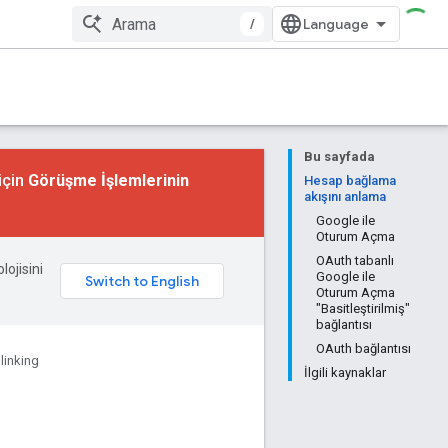
/
Bu sayfada
için
Görüşme İşlemlerinin
Hesap bağlama
akışını anlama
Google ile
Oturum Açma
OAuth tabanlı
lojisini
Google ile
Oturum Açma
"Basitleştirilmiş"
bağlantısı
OAuth bağlantısı
linking
İlgili kaynaklar