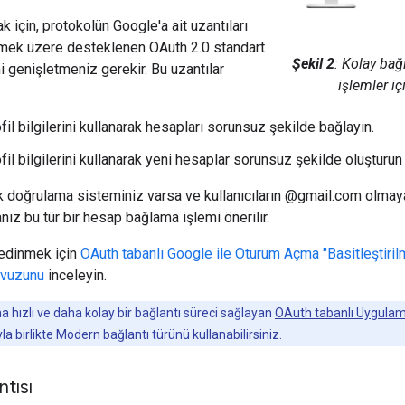
k için, protokolün Google'a ait uzantıları
emek üzere desteklenen OAuth 2.0 standart
Şekil 2
: Kolay bağ
ni genişletmeniz gerekir. Bu uzantılar
işlemler i
il bilgilerini kullanarak hesapları sorunsuz şekilde bağlayın.
il bilgilerini kullanarak yeni hesaplar sorunsuz şekilde oluşturun 
k doğrulama sisteminiz varsa ve kullanıcıların @gmail.com olma
nız bu tür bir hesap bağlama işlemi önerilir.
 edinmek için
OAuth tabanlı Google ile Oturum Açma "Basitleştirilm
avuzunu
inceleyin.
ha hızlı ve daha kolay bir bağlantı süreci sağlayan
OAuth tabanlı Uygulama
la birlikte Modern bağlantı türünü kullanabilirsiniz.
tısı