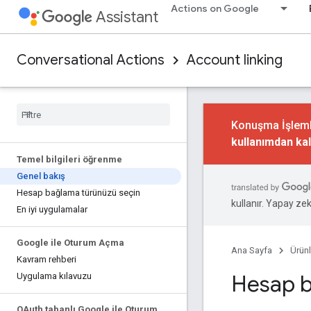
Actions on Google
Assistant
Conversational Actions
Account linking
Konuşma İşlemle
kullanımdan kal
Temel bilgileri öğrenme
Genel bakış
Hesap bağlama türünüzü seçin
kullanır. Yapay zeka
En iyi uygulamalar
Google ile Oturum Açma
Ana Sayfa
Ürünl
Kavram rehberi
Hesap 
Uygulama kılavuzu
OAuth tabanlı Google ile Oturum