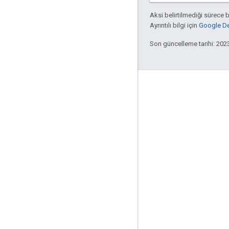
Aksi belirtilmediği sürece 
Ayrıntılı bilgi için
Google Dev
Son güncelleme tarihi: 202
Daha Fazla Bilgi
Google Asistan
Destek
Cihazlar için Google Asistan SDK'sı