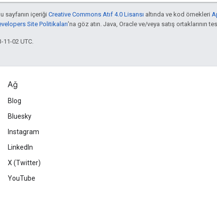
bu sayfanın içeriği
Creative Commons Atıf 4.0 Lisansı
altında ve kod örnekleri
A
elopers Site Politikaları
'na göz atın. Java, Oracle ve/veya satış ortaklarının tesc
3-11-02 UTC.
Ağ
Blog
Bluesky
Instagram
LinkedIn
X (Twitter)
YouTube