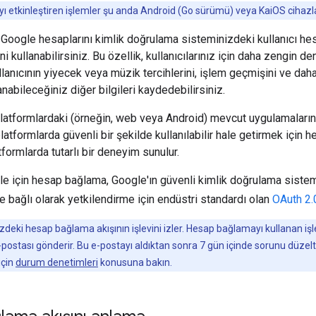
 etkinleştiren işlemler şu anda Android (Go sürümü) veya KaiOS cihazl
ın Google hesaplarını kimlik doğrulama sisteminizdeki kullanıcı h
i kullanabilirsiniz. Bu özellik, kullanıcılarınız için daha zengin 
ullanıcının yiyecek veya müzik tercihlerini, işlem geçmişini ve dah
nabileceğiniz diğer bilgileri kaydedebilirsiniz.
 platformlardaki (örneğin, web veya Android) mevcut uygulamaların
platformlarda güvenli bir şekilde kullanılabilir hale getirmek için 
formlarda tutarlı bir deneyim sunulur.
e için hesap bağlama, Google'ın güvenli kimlik doğrulama siste
ğe bağlı olarak yetkilendirme için endüstri standardı olan
OAuth 2.
zdeki hesap bağlama akışının işlevini izler. Hesap bağlamayı kullanan işle
e-postası gönderir. Bu e-postayı aldıktan sonra 7 gün içinde sorunu düzelt
 için
durum denetimleri
konusuna bakın.