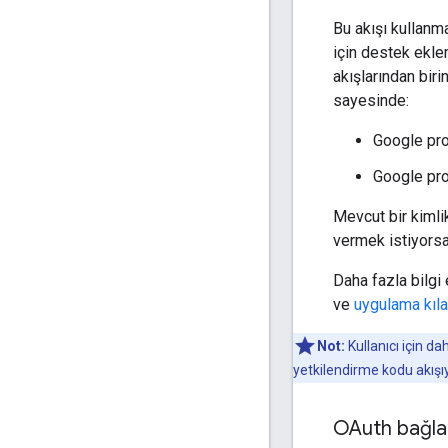
Bu akışı kullanma
için destek ekl
akışlarından biri
sayesinde:
Google prof
Google prof
Mevcut bir kimli
vermek istiyorsa
Daha fazla bilgi
ve
uygulama kıl
Not:
Kullanıcı için da
yetkilendirme kodu akışıy
OAuth bağlan