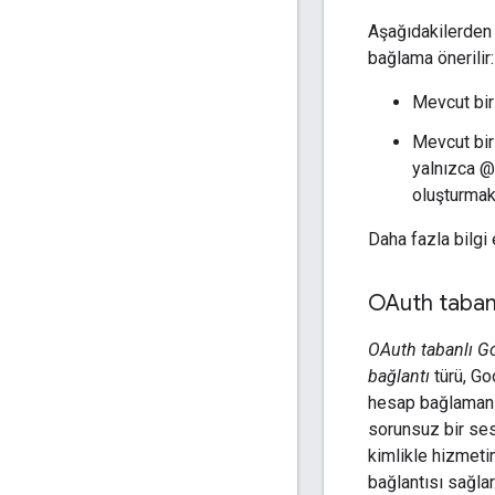
Aşağıdakilerde
bağlama önerilir:
Mevcut bir
Mevcut bir
yalnızca @
oluşturmak
Daha fazla bilgi
OAuth tabanl
OAuth tabanlı Go
bağlantı
türü, Go
hesap bağlamanın 
sorunsuz bir ses
kimlikle hizmetin
bağlantısı sağlar