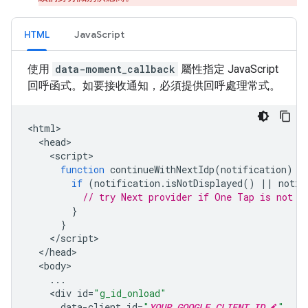
HTML
JavaScript
使用
data-moment_callback
屬性指定 JavaScript
回呼函式。如要接收通知，必須提供回呼處理常式。
<
html
<
head
<
script
function
continueWithNextIdp
(
notification
)
{
if
(
notification
.
isNotDisplayed
()
||
notif
// try Next provider if One Tap is not d
}
}
<
/
script
<
/
head
<
body
...
<
div
id
=
"g_id_onload"
data
-
client_id
=
"
YOUR_GOOGLE_CLIENT_ID
"