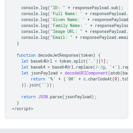
console
.
log
(
"ID: "
+
responsePayload
.
sub
);
console
.
log
(
'Full Name: '
+
responsePayload
.
n
console
.
log
(
'Given Name: '
+
responsePayload
.
console
.
log
(
'Family Name: '
+
responsePayload
console
.
log
(
"Image URL: "
+
responsePayload
.
pi
console
.
log
(
"Email: "
+
responsePayload
.
email
}
function
decodeJwtResponse
(
token
)
{
let
base64Url
=
token
.
split
(
'.'
)[
1
];
let
base64
=
base64Url
.
replace
(
/-/g
,
'+'
).
repl
let
jsonPayload
=
decodeURIComponent
(
atob
(
base
return
'%'
+
(
'00'
+
c
.
charCodeAt
(
0
).
toSt
}).
join
(
''
));
return
JSON
.
parse
(
jsonPayload
);
}
<
/script