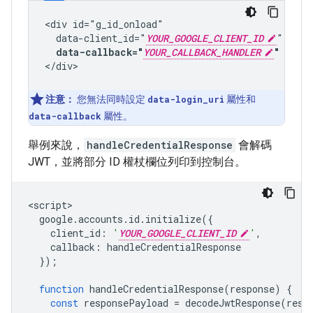
<div id="g_id_onload"

  data-client_id="
YOUR_GOOGLE_CLIENT_ID
"

data-callback="
YOUR_CALLBACK_HANDLER
"
注意：
您無法同時設定
data-login_uri
屬性和
data-callback
屬性。
舉例來說，
handleCredentialResponse
會解碼
JWT，並將部分 ID 權杖欄位列印到控制台。
<
script
google
.
accounts
.
id
.
initialize
({
client_id
:
'
YOUR_GOOGLE_CLIENT_ID
'
,
callback
:
handleCredentialResponse
});
function
handleCredentialResponse
(
response
)
{
const
responsePayload
=
decodeJwtResponse
(
resp