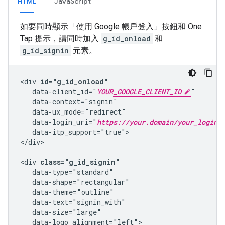
HTML
JavaScript
如要同時顯示「使用 Google 帳戶登入」按鈕和 One
Tap 提示，請同時加入
g_id_onload
和
g_id_signin
元素。
<div 
id="g_id_onload"
   data-client_id="
YOUR_GOOGLE_CLIENT_ID
"

   data-context="signin"

   data-ux_mode="redirect"

   data-login_uri="
https://your.domain/your_login_
   data-itp_support="true">

</div>

<div 
class="g_id_signin"
   data-type="standard"

   data-shape="rectangular"

   data-theme="outline"

   data-text="signin_with"

   data-size="large"

   data-logo_alignment="left">
