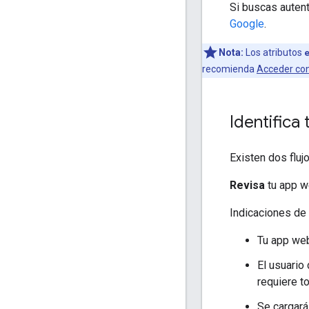
Si buscas autent
Google
.
Nota:
Los atributos
recomienda
Acceder co
Identifica 
Existen dos fluj
Revisa
tu app we
Indicaciones de
Tu app web
El usuario
requiere t
Se cargar