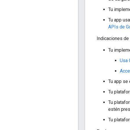
Tu implem
Tu app us
APIs de Go
Indicaciones de
Tu impleme
Usa 
Acce
Tu app se 
Tu platafo
Tu platafo
estén pres
Tu platafo