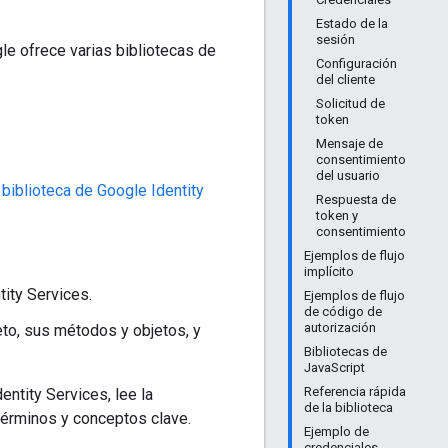
Estado de la
sesión
le ofrece varias bibliotecas de
Configuración
del cliente
Solicitud de
token
Mensaje de
consentimiento
del usuario
a
biblioteca de Google Identity
Respuesta de
token y
consentimiento
Ejemplos de flujo
implícito
tity Services.
Ejemplos de flujo
de código de
autorización
to, sus métodos y objetos, y
Bibliotecas de
JavaScript
Referencia rápida
entity Services, lee la
de la biblioteca
términos y conceptos clave.
Ejemplo de
credenciales