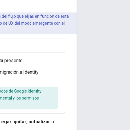
del flujo que elijas en función de esta
jo de UX del modo emergente con el
tá presente.
igración a Identity
odos de Google Identity
emental y los permisos
regar
,
quitar
,
actualizar
o