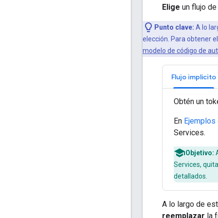
Elige
un flujo de
Punto clave:
A lo lar
elección. Para obtener e
modelo de código de aut
Flujo implícito
Obtén un tok
En
Ejemplos d
Services.
Objetivo:
A
Services, qui
detallados.
A lo largo de es
reemplazar
la 