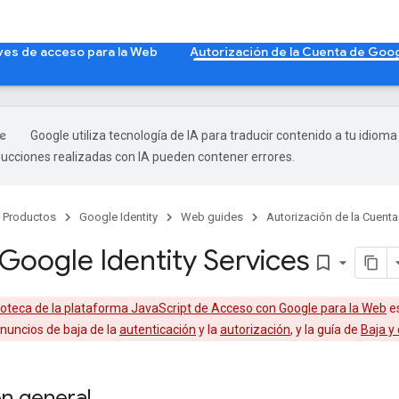
ves de acceso para la Web
Autorización de la Cuenta de Goog
Google utiliza tecnología de IA para traducir contenido a tu idioma
ducciones realizadas con IA pueden contener errores.
Productos
Google Identity
Web guides
Autorización de la Cuent
 Google Identity Services
bookmark_border
ioteca de la plataforma JavaScript de Acceso con Google para la Web
es
anuncios de baja de la
autenticación
y la
autorización
, y la guía de
Baja y
n general