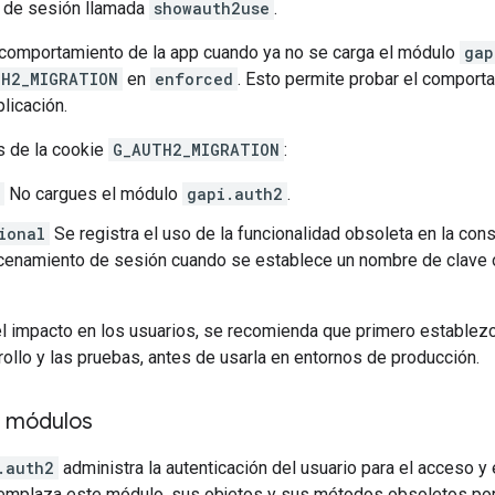
 de sesión llamada
showauth2use
.
l comportamiento de la app cuando ya no se carga el módulo
gap
TH2_MIGRATION
en
enforced
. Esto permite probar el comporta
plicación.
s de la cookie
G_AUTH2_MIGRATION
:
No cargues el módulo
gapi.auth2
.
ional
Se registra el uso de la funcionalidad obsoleta en la con
cenamiento de sesión cuando se establece un nombre de clave 
el impacto en los usuarios, se recomienda que primero establezc
rollo y las pruebas, antes de usarla en entornos de producción.
y módulos
.auth2
administra la autenticación del usuario para el acceso y el
eemplaza este módulo, sus objetos y sus métodos obsoletos por 