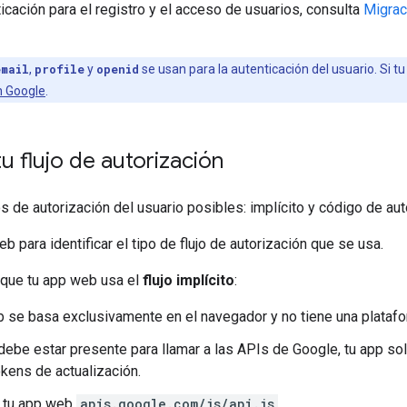
icación para el registro y el acceso de usuarios, consulta
Migrac
email
,
profile
y
openid
se usan para la autenticación del usuario. Si t
n Google
.
tu flujo de autorización
os de autorización del usuario posibles: implícito y código de aut
b para identificar el tipo de flujo de autorización que se usa.
 que tu app web usa el
flujo implícito
:
 se basa exclusivamente en el navegador y no tiene una plataf
 debe estar presente para llamar a las APIs de Google, tu app s
okens de actualización.
á tu app web
apis.google.com/js/api.js
.