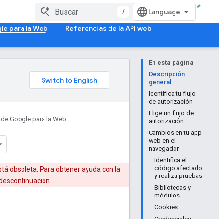
/
le para la Web
Referencias de la API web
En esta página
Descripción
general
Identifica tu flujo
de autorización
Elige un flujo de
a de Google para la Web
autorización
Cambios en tu app
web en el
navegador
Identifica el
código afectado
tá obsoleta. Para obtener ayuda con la
y realiza pruebas
 descontinuación
.
Bibliotecas y
módulos
Cookies
Credenciales