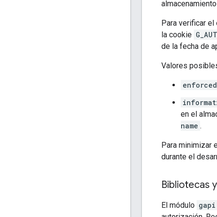
almacenamiento
Para verificar e
la cookie
G_AU
de la fecha de a
Valores posible
enforced
informat
en el alma
name
.
Para minimizar 
durante el desar
Bibliotecas 
El módulo
gapi
autorización. R