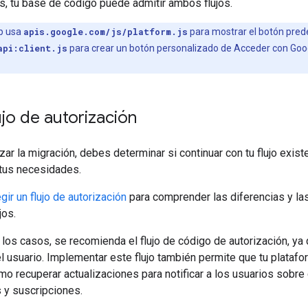
s, tu base de código puede admitir ambos flujos.
pp usa
apis.google.com/js/platform.js
para mostrar el botón pre
api:client.js
para crear un botón personalizado de Acceder con Goog
lujo de autorización
r la migración, debes determinar si continuar con tu flujo exist
 tus necesidades.
ir un flujo de autorización
para comprender las diferencias y la
jos.
 los casos, se recomienda el flujo de código de autorización, ya 
l usuario. Implementar este flujo también permite que tu plata
mo recuperar actualizaciones para notificar a los usuarios sobr
s y suscripciones.