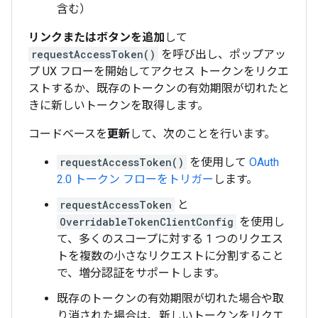
含む）
リンクまたはボタンを追加
して
requestAccessToken()
を呼び出し、ポップアッ
プ UX フローを開始してアクセス トークンをリクエ
ストするか、既存のトークンの有効期限が切れたと
きに新しいトークンを取得します。
コードベースを
更新
して、次のことを行います。
requestAccessToken()
を使用して
OAuth
2.0 トークン フローをトリガー
します。
requestAccessToken
と
OverridableTokenClientConfig
を使用し
て、多くのスコープに対する 1 つのリクエス
トを複数の小さなリクエストに分割すること
で、増分認証をサポートします。
既存のトークンの有効期限が切れた場合や取
り消された場合は、新しいトークンをリクエ