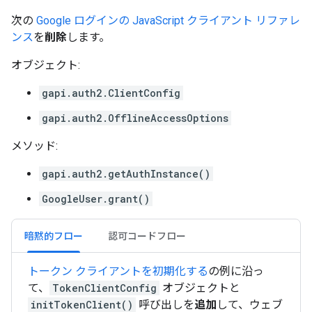
次の
Google ログインの JavaScript クライアント リファレ
ンス
を
削除
します。
オブジェクト:
gapi.auth2.ClientConfig
gapi.auth2.OfflineAccessOptions
メソッド:
gapi.auth2.getAuthInstance()
GoogleUser.grant()
暗黙的フロー
認可コードフロー
トークン クライアントを初期化する
の例に沿っ
て、
TokenClientConfig
オブジェクトと
initTokenClient()
呼び出しを
追加
して、ウェブ