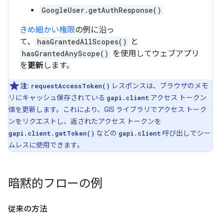
GoogleUser.getAuthResponse()
きめ細かい権限
の例に沿っ
て、
hasGrantedAllScopes()
と
hasGrantedAnyScope()
を使用してウェブアプリ
を
更新
します。
注:
requestAccessToken()
レスポンスは、ブラウザのメモ
リにキャッシュ保存されている
gapi.client
アクセス トークン
値を更新します。これにより、GIS ライブラリでアクセス トーク
ンをリクエストし、返されたアクセス トークンを
gapi.client.getToken()
などの
gapi.client
呼び出しでシー
ムレスに使用できます。
暗黙的フローの例
従来の方法