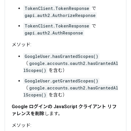
TokenClient.TokenResponse
で
gapi.auth2.AuthorizeResponse
TokenClient.TokenResponse
で
gapi.auth2.AuthResponse
メソッド:
GoogleUser.hasGrantedScopes()
（
google.accounts.oauth2.hasGrantedAl
lScopes()
を含む）
GoogleUser.getGrantedScopes()
（
google.accounts.oauth2.hasGrantedAl
lScopes()
を含む）
Google ログインの JavaScript クライアント リフ
ァレンスを削除
します。
メソッド: