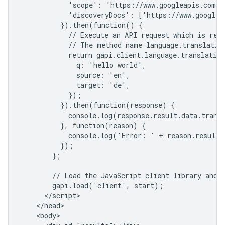
            'scope': 'https://www.googleapis.com/au
            'discoveryDocs': ['https://www.googleap
          }).then(function() {

            // Execute an API request which is retu
            // The method name language.translation
            return gapi.client.language.translation
              q: 'hello world',

              source: 'en',

              target: 'de',

            });

          }).then(function(response) {

            console.log(response.result.data.transl
          }, function(reason) {

            console.log('Error: ' + reason.result.e
          });

        };

        // Load the JavaScript client library and i
        gapi.load('client', start);

      </script>

    </head>

    <body>
