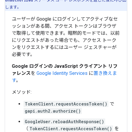
Unauthorized
ステータス コード レスポンスを返した後に呼び出
します。
ユーザーが Google にログインしてアクティブなセ
ッションがある間、アクセス トークンはブラウザ
で取得して使用できます。暗黙的モードでは、以前
にリクエストがあった場合でも、アクセス トーク
ンをリクエストするにはユーザー ジェスチャーが
必要です。
Google ログインの JavaScript クライアント リフ
ァレンス
を
Google Identity Services
に
置き換えま
す
。
メソッド:
TokenClient.requestAccessToken()
で
gapi.auth2.authorize()
GoogleUser.reloadAuthResponse()
（
TokenClient.requestAccessToken()
を