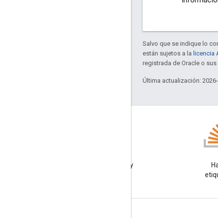
Salvo que se indique lo con
están sujetos a la
licencia
registrada de Oracle o sus 
Última actualización: 2026
GitHub
Bifurca nuestros ejemplos y
Ha
pruébalos tú mismo
etiq
Información sobre el producto