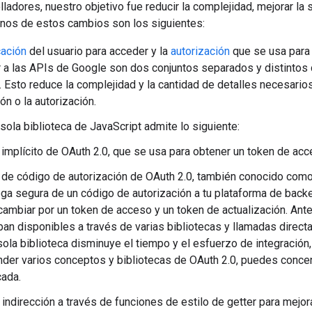
lladores, nuestro objetivo fue reducir la complejidad, mejorar la s
unos de estos cambios son los siguientes:
cación
del usuario para acceder y la
autorización
que se usa para
r a las APIs de Google son dos conjuntos separados y distintos
. Esto reduce la complejidad y la cantidad de detalles necesario
ón o la autorización.
 sola biblioteca de JavaScript admite lo siguiente:
o implícito de OAuth 2.0, que se usa para obtener un token de ac
o de código de autorización de OAuth 2.0, también conocido como 
ega segura de un código de autorización a tu plataforma de bac
cambiar por un token de acceso y un token de actualización. Ante
ban disponibles a través de varias bibliotecas y llamadas direct
ola biblioteca disminuye el tiempo y el esfuerzo de integración, y
nder varios conceptos y bibliotecas de OAuth 2.0, puedes concent
cada.
 indirección a través de funciones de estilo de getter para mejorar