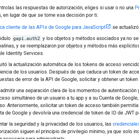
trolas las respuestas de autorización, eliges si usar o no una
P
s, en lugar de que se tome esa decisión por ti.
eca cliente de las APIs de Google para JavaScript
se actualizó
ódulo
gapi.auth2
y los objetos y métodos asociados ya no se
alinas, y se reemplazaron por objetos y métodos más explícitos
le Identity Services.
uitó la actualización automática de los tokens de acceso vencido
iencia de los usuarios. Después de que caduca un token de acces
estas de error de la API de Google, solicitar y obtener un token
 admitir una separación clara de los momentos de autenticación y
cceso simultáneo de un usuario a tu app y a su Cuenta de Google,
so. Anteriormente, solicitar un token de acceso también permitía
ta de Google y devolvía una credencial de token de ID de JWT par
tar la seguridad y la privacidad de los usuarios, las
credenciale
torización siguen el principio de privilegio mínimo, ya que solo i
n necesaria para administrarlo.