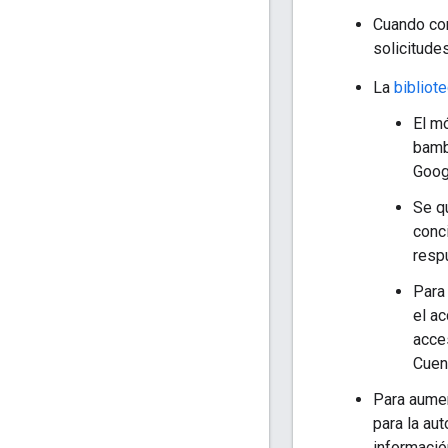
Cuando con
solicitude
La
bibliot
El m
bamb
Goog
Se q
conc
respu
Para
el a
acce
Cuen
Para aumen
para la au
informació