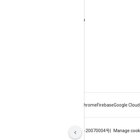
Condiciones del Servicio
Lineamientos de desarrollo de la marca
Android
Chrome
Firebase
Google Cloud
Condiciones
Privacidad
ICP证合字B2-20070004号
Manage cook