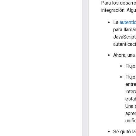
Para los desarro
integración. Alg
La
autenti
para llama
JavaScript
autenticaci
Ahora, una
Fluj
Fluj
entr
inter
esta
Una s
apre
unifi
Se quitó la