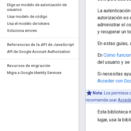
Elige un modelo de autorización de
usuarios
La autenticació
Usar modelo de código
autorización es 
Usa el modelo de tokens
administrar el c
Soluciona errores
y recuperar un t
En estas guías, 
Referencias de la API de Java
Script
API de Google Account Authorization
En
Cómo funciona
del usuario y se
Recursos de migración
Migra a Google Identity Services
Si necesitas ayu
Acceder con Go
Nota:
Los permisos 
recomienda usar
Accede
Esta biblioteca 
lugar, usa la bib