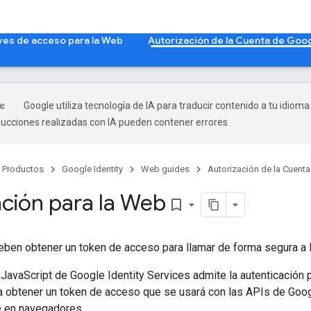
ves de acceso para la Web
Autorización de la Cuenta de Goog
Google utiliza tecnología de IA para traducir contenido a tu idioma
ducciones realizadas con IA pueden contener errores.
Productos
Google Identity
Web guides
Autorización de la Cuent
ación para la Web
bookmark_border
ben obtener un token de acceso para llamar de forma segura a 
 JavaScript de Google Identity Services admite la autenticación p
a obtener un token de acceso que se usará con las APIs de Goog
e en navegadores.