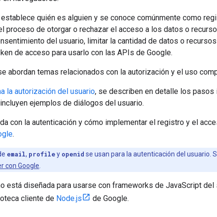
n establece quién es alguien y se conoce comúnmente como regis
el proceso de otorgar o rechazar el acceso a los datos o recurso
onsentimiento del usuario, limitar la cantidad de datos o recurs
oken de acceso para usarlo con las APIs de Google.
se abordan temas relacionados con la autorización y el uso comp
 la autorización del usuario
, se describen en detalle los pasos 
 incluyen ejemplos de diálogos del usuario.
da con la autenticación y cómo implementar el registro y el acce
ogle
.
de
email
,
profile
y
openid
se usan para la autenticación del usuario. S
r con Google
.
no está diseñada para usarse con frameworks de JavaScript del 
lioteca cliente de
Node.js
de Google.