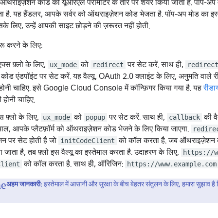
, ऑथराइज़ेशन कोड को यूआरएल पैरामीटर के तौर पर शेयर किया जाता है. पॉप-अ
ा है. यह हैंडलर, आपके सर्वर को ऑथराइज़ेशन कोड भेजता है. पॉप-अप मोड का इस
के लिए, उन्हें आपकी साइट छोड़ने की ज़रूरत नहीं होती.
रू करने के लिए:
एक्स फ़्लो के लिए,
को
पर सेट करें. साथ ही,
ux_mode
redirect
redirec
ोड एंडपॉइंट पर सेट करें. यह वैल्यू, OAuth 2.0 क्लाइंट के लिए, अनुमति वाले र
 होनी चाहिए. इसे Google Cloud Console में कॉन्फ़िगर किया गया है. यह
रीडाय
ी होनी चाहिए.
स फ़्लो के लिए,
को
पर सेट करें. साथ ही,
की वै
ux_mode
popup
callback
ाल, आपके प्लैटफ़ॉर्म को ऑथराइज़ेशन कोड भेजने के लिए किया जाएगा.
redire
िन पर सेट होती है जो
को कॉल करता है. जब ऑथराइज़ेशन को
initCodeClient
ा जाता है, तब फ़्लो इस वैल्यू का इस्तेमाल करता है. उदाहरण के लिए,
https://w
को कॉल करता है. साथ ही, ऑरिजिन:
Client
https://www.example.com
अहम जानकारी:
इस्तेमाल में आसानी और सुरक्षा के बीच बेहतर संतुलन के लिए, हमारा सुझाव