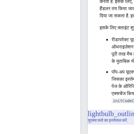
करता है. इसके लिए
हैंडलर तय किया जात
दिया जा सकता है. इस
इसके लिए क्लाइंट शु
रीडायरेक्ट यू
ऑथराइज़ेशन क
पूरी तरह मैच
के मुताबिक भ
पॉप-अप यूएक्
जिसका इस्तेम
पेज के ऑरिज
एक्सचेंज किय
initCode
यूएक्स फ़्लो का इस्तेमाल करें.