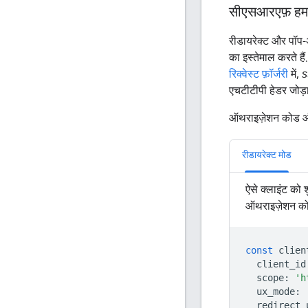
सीएसआरएफ़ हमलों
रीडायरेक्ट और पॉप-
का इस्तेमाल करते ह
रिक्वेस्ट फ़ॉर्जरी
में,
s
एचटीटीपी हेडर जोड़ा
ऑथराइज़ेशन कोड और 
रीडायरेक्ट मोड
ऐसे क्लाइंट को 
ऑथराइज़ेशन कोड
const
clien
client_id
scope
:
'h
ux_mode
:
redirect_