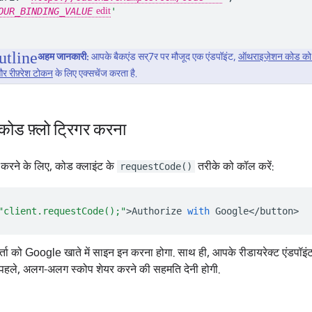
OUR_BINDING_VALUE
'
अहम जानकारी:
आपके बैकएंड सर्7र पर मौजूद एक एंडपॉइंट,
ऑथराइज़ेशन कोड को स
र रीफ़्रेश टोकन
के लिए एक्सचेंज करता है.
कोड फ़्लो ट्रिगर करना
गर करने के लिए, कोड क्लाइंट के
तरीके को कॉल करें:
requestCode()
"client.requestCode();"
>
Authorize
with
Google
<
/
button
ता को Google खाते में साइन इन करना होगा. साथ ही, आपके रीडायरेक्ट एंडपॉइ
 पहले, अलग-अलग स्कोप शेयर करने की सहमति देनी होगी.