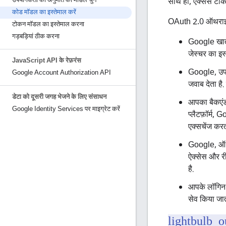
उपयोगकर्ता की अनुमति का मॉडल चुनें
साथ ही, ऐक्सेस टो
कोड मॉडल का इस्तेमाल करें
OAuth 2.0 ऑथराइज
टोकन मॉडल का इस्तेमाल करना
गड़बड़ियां ठीक करना
Google खाते
जेस्चर का इस
Java
Script API के रेफ़रंस
Google, उपय
Google Account Authorization API
जवाब देता है
डेटा को दूसरी जगह भेजने के लिए संसाधन
आपका बैकएंड 
Google Identity Services पर माइग्रेट करें
प्लैटफ़ॉर्म,
एक्सचेंज करता
Google, ऑथरा
ऐक्सेस और री
है.
आपके लॉगिन एं
सेव किया जात