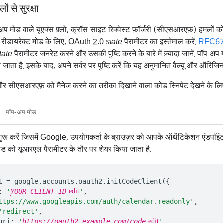
 से सुरक्षा
अप मोड वाले यूएक्स फ़्लो, क्रॉस-साइट-रिक्वेस्ट-फ़ॉर्जरी (सीएसआरएफ़) हमलों 
ैं. रीडायरेक्ट मोड के लिए, OAuth 2.0
state
पैरामीटर का इस्तेमाल करें.
RFC674
tate
पैरामीटर जनरेट करने और उसकी पुष्टि करने के बारे में ज़्यादा जानें. पॉप-अप म
 जाता है. इसके बाद, अपने सर्वर पर पुष्टि करें कि यह अनुमानित वैल्यू और ऑरिजिन
सीएसआरएफ़ को मैनेज करने का तरीका दिखाने वाला कोड स्निपेट देखने के लिए, 
पॉप-अप मोड
शुरू करें जिसमें Google, उपयोगकर्ता के ब्राउज़र को आपके ऑथेंटिकेशन एंडपॉइं
 को यूआरएल पैरामीटर के तौर पर शेयर किया जाता है.
t
=
google
.
accounts
.
oauth2
.
initCodeClient
({
:
'
YOUR_CLIENT_ID
'
,
ttps://www.googleapis.com/auth/calendar.readonly'
,
'redirect'
,
uri
:
'
https://oauth2.example.com/code
'
,