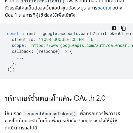
เรียกใช้
initTokenClient()
เพื่อเริ่มต้นไคลเอ็นต์โทเค็นใหม่
ด้วยรหัสไคลเอ็นต์ของเว็บแอป คุณต้องระบุรายการ
ขอบเขต
อย่าง
น้อย 1 รายการที่ผู้ใช้ ต้องใช้เพื่อเข้าถึง
const
client
=
google
.
accounts
.
oauth2
.
initTokenClien
client_id
:
'YOUR_GOOGLE_CLIENT_ID'
,
scope
:
'https://www.googleapis.com/auth/calendar.r
callback
:
(
response
)
=
>
{
...
},
});
ทริกเกอร์ขั้นตอนโทเค็น OAuth 2
.
0
ใช้เมธอด
requestAccessToken()
เพื่อทริกเกอร์โฟลว์ UX
ของโทเค็นและรับ โทเค็นเพื่อการเข้าถึง Google จะแจ้งให้ผู้ใช้
ดำเนินการต่อไปนี้