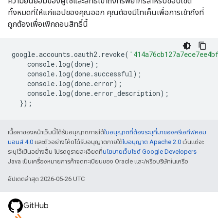
ความยินยอมของผู้ใช้และสิทธิ์เข้าถึงทรัพยากรสำหรับขอบเขต
ทั้งหมดที่ให้แก่แอปของคุณออก คุณต้องมีโทเค็นเพื่อการเข้าถึงที่
ถูกต้องเพื่อเพิกถอนสิทธิ์นี้
google
.
accounts
.
oauth2
.
revoke
(
'414a76cb127a7ece7ee4b
console
.
log
(
done
);
console
.
log
(
done
.
successful
);
console
.
log
(
done
.
error
);
console
.
log
(
done
.
error_description
);
});
เนื้อหาของหน้าเว็บนี้ได้รับอนุญาตภายใต้
ใบอนุญาตที่ต้องระบุที่มาของครีเอทีฟคอม
มอนส์ 4.0
และตัวอย่างโค้ดได้รับอนุญาตภายใต้
ใบอนุญาต Apache 2.0
เว้นแต่จะ
ระบุไว้เป็นอย่างอื่น โปรดดูรายละเอียดที่
นโยบายเว็บไซต์ Google Developers
Java เป็นเครื่องหมายการค้าจดทะเบียนของ Oracle และ/หรือบริษัทในเครือ
อัปเดตล่าสุด 2026-05-26 UTC
GitHub