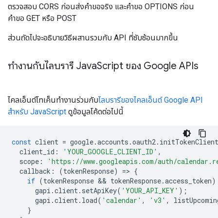
ตรวจสอบ CORS ก่อนส่งคำขอจริง และคำขอ OPTIONS ก่อน
คำขอ GET หรือ POST
ส่วนถัดไปจะอธิบายวิธีผสานรวมกับ API ที่ซับซ้อนมากขึ้น
ทำงานกับไลบรารี Java
Script ของ Google APIs
ไคลเอ็นต์โทเค็นทำงานร่วมกับ
ไลบรารีของไคลเอ็นต์ Google API
สำหรับ JavaScript
ดูข้อมูลโค้ดต่อไปนี้
const
client
=
google
.
accounts
.
oauth2
.
initTokenClien
client_id
:
'YOUR_GOOGLE_CLIENT_ID'
,
scope
:
'https://www.googleapis.com/auth/calendar.r
callback
:
(
tokenResponse
)
=
>
{
if
(
tokenResponse
 && 
tokenResponse
.
access_token
)
gapi
.
client
.
setApiKey
(
'YOUR_API_KEY'
);
gapi
.
client
.
load
(
'calendar'
,
'v3'
,
listUpcomin
}