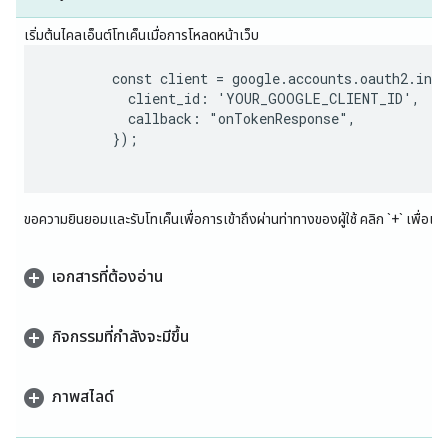
เริ่มต้นไคลเอ็นต์โทเค็นเมื่อการโหลดหน้าเว็บ
        const client = google.accounts.oauth2.init
          client_id: 'YOUR_GOOGLE_CLIENT_ID',

          callback: "onTokenResponse",

        });

ขอความยินยอมและรับโทเค็นเพื่อการเข้าถึงผ่านท่าทางของผู้ใช้ คลิก `+` เพื่อเปิ
เอกสารที่ต้องอ่าน
กิจกรรมที่กำลังจะมีขึ้น
ภาพสไลด์