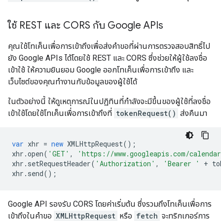
ใช้ REST และ CORS กับ Google APIs
คุณใช้โทเค็นเพื่อการเข้าถึงเพื่อส่งคำขอที่ผ่านการตรวจสอบสิทธิ์ไป
ยัง Google APIs ได้โดยใช้ REST และ CORS ซึ่งช่วยให้ผู้ใช้ลงชื่อ
เข้าใช้ ให้ความยินยอม Google ออกโทเค็นเพื่อการเข้าถึง และ
เว็บไซต์ของคุณทํางานกับข้อมูลของผู้ใช้ได้
ในตัวอย่างนี้ ให้ดูเหตุการณ์ในปฏิทินที่กำลังจะมีขึ้นของผู้ใช้ที่ลงชื่อ
เข้าใช้โดยใช้โทเค็นเพื่อการเข้าถึงที่
tokenRequest()
ส่งคืนมา
var
xhr
=
new
XMLHttpRequest
();
xhr
.
open
(
'GET'
,
'https://www.googleapis.com/calendar
xhr
.
setRequestHeader
(
'Authorization'
,
'Bearer '
+
to
xhr
.
send
();
Google API รองรับ CORS โดยค่าเริ่มต้น ซึ่งรวมถึงโทเค็นเพื่อการ
เข้าถึงในคำขอ
XMLHttpRequest
หรือ
fetch
จะทริกเกอร์การ