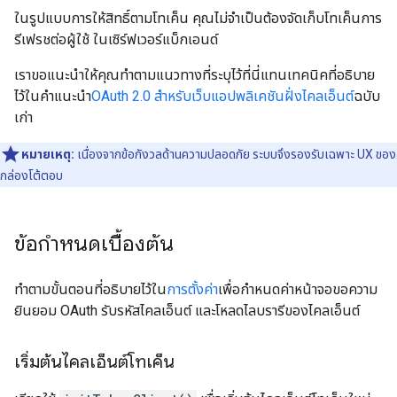
ในรูปแบบการให้สิทธิ์ตามโทเค็น คุณไม่จำเป็นต้องจัดเก็บโทเค็นการ
รีเฟรชต่อผู้ใช้ ในเซิร์ฟเวอร์แบ็กเอนด์
เราขอแนะนำให้คุณทำตามแนวทางที่ระบุไว้ที่นี่แทนเทคนิคที่อธิบาย
ไว้ในคำแนะนำ
OAuth 2.0 สำหรับเว็บแอปพลิเคชันฝั่งไคลเอ็นต์
ฉบับ
เก่า
หมายเหตุ:
เนื่องจากข้อกังวลด้านความปลอดภัย ระบบจึงรองรับเฉพาะ UX ของ
กล่องโต้ตอบ
ข้อกำหนดเบื้องต้น
ทําตามขั้นตอนที่อธิบายไว้ใน
การตั้งค่า
เพื่อกําหนดค่าหน้าจอขอความ
ยินยอม OAuth รับรหัสไคลเอ็นต์ และโหลดไลบรารีของไคลเอ็นต์
เริ่มต้นไคลเอ็นต์โทเค็น