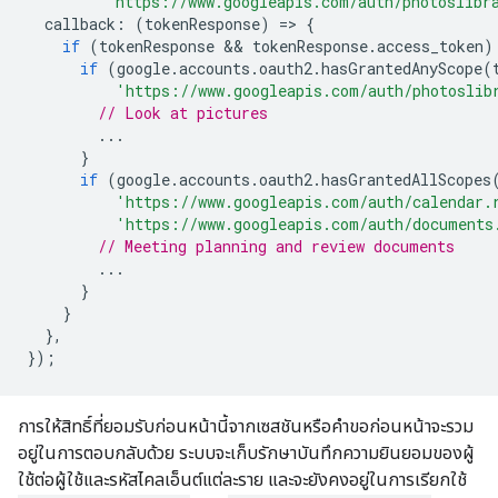
          https://www.googleapis.com/auth/photoslibr
callback
:
(
tokenResponse
)
=
>
{
if
(
tokenResponse
 && 
tokenResponse
.
access_token
)
if
(
google
.
accounts
.
oauth2
.
hasGrantedAnyScope
(
'https://www.googleapis.com/auth/photoslib
// Look at pictures
...
}
if
(
google
.
accounts
.
oauth2
.
hasGrantedAllScopes
'https://www.googleapis.com/auth/calendar.
'https://www.googleapis.com/auth/documents
// Meeting planning and review documents
...
}
}
},
});
การให้สิทธิ์ที่ยอมรับก่อนหน้านี้จากเซสชันหรือคำขอก่อนหน้าจะรวม
อยู่ในการตอบกลับด้วย ระบบจะเก็บรักษาบันทึกความยินยอมของผู้
ใช้ต่อผู้ใช้และรหัสไคลเอ็นต์แต่ละราย และจะยังคงอยู่ในการเรียกใช้