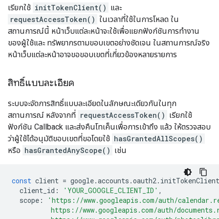
เรียกใช้
initTokenClient()
และ
requestAccessToken()
ในเวลาที่ใช้ในการโหลด ใน
สถานการณ์นี้ หน้าเว็บแต่ละหน้าจะใช้เพื่อแยกฟังก์ชันการทำงาน
ของผู้ใช้และ ทรัพยากรตามขอบเขตอย่างชัดเจน ในสถานการณ์จริง
หน้าเว็บแต่ละหน้าอาจขอขอบเขตที่เกี่ยวข้องหลายรายการ
สิทธิ์แบบละเอียด
ระบบจะจัดการสิทธิ์แบบละเอียดในลักษณะเดียวกันในทุก
สถานการณ์ หลังจากที่
requestAccessToken()
เรียกใช้
ฟังก์ชัน Callback และส่งคืนโทเค็นเพื่อการเข้าถึง แล้ว ให้ตรวจสอบ
ว่าผู้ใช้ได้อนุมัติขอบเขตที่ขอโดยใช้
hasGrantedAllScopes()
หรือ
hasGrantedAnyScope()
เช่น
const
client
=
google
.
accounts
.
oauth2
.
initTokenClien
client_id
:
'YOUR_GOOGLE_CLIENT_ID'
,
scope
:
'https://www.googleapis.com/auth/calendar.r
          https://www.googleapis.com/auth/documents.