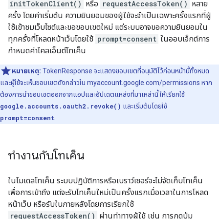
initTokenClient()
หรือ
requestAccessToken()
หลาย
ครั้ง โดยค่าเริ่มต้น ความยินยอมของผู้ใช้จะจำเป็นเฉพาะครั้งแรกที่ผู้
ใช้เข้าชมเว็บไซต์และขอขอบเขตใหม่ แต่ระบบอาจขอความยินยอมใน
ทุกครั้งที่โหลดหน้าเว็บโดยใช้
prompt=consent
ในออบเจ็กต์การ
กำหนดค่าไคลเอ็นต์โทเค็น
หมายเหตุ:
TokenResponse จะแสดงขอบเขตที่อนุมัติไว้ก่อนหน้านี้ทั้งหมด
และผู้ใช้จะเห็นขอบเขตดังกล่าวใน myaccount.google.com/permissions หาก
ต้องการนำขอบเขตออกจากแอปและอัปเดตแหล่งที่มาเหล่านี้ ให้เรียกใช้
google.accounts.oauth2.revoke()
และเริ่มต้นโดยใช้
prompt=consent
ทำงานกับโทเค็น
ในโมเดลโทเค็น ระบบปฏิบัติการหรือเบราว์เซอร์จะไม่จัดเก็บโทเค็น
เพื่อการเข้าถึง แต่จะรับโทเค็นใหม่เป็นครั้งแรกเมื่อเวลาในการโหลด
หน้าเว็บ หรือรับในภายหลังโดยการเรียกใช้
requestAccessToken()
ผ่านท่าทางผู้ใช้ เช่น การกดปุ่ม