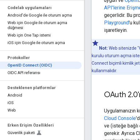
uygun ve
OpenID 
API'lerine Erişm
Codelab uygulamaları
geçerlidir. Bu p
Android'de Google ile oturum açma
Playground
'u ku
Web için Google ile oturum açma
düğmesi
işaretleyin.
Web için One Tap istemi
i
OS için Google ile oturum açma
Not:
Web sitenizde "
kurulu oturum açma iste
Protokoller
Connect biçimli kimlik je
Open
ID Connect (OIDC)
kullanmalıdır.
OIDC API referansı
Desteklenen platformlar
OAuth 2
.
0'
Android
i
OS
Uygulamanızın ku
Web
Cloud Console
'
ve (isteğe bağlı 
Erken Erişim Özellikleri
gerekir. Ayrıca C
Güvenlik paketi