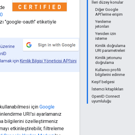
İleri düzey konular
 de
Diğer Google
.0
API'lerine erişim
ızı "google-oauth" etiketiyle
Yenileme
jetonları
Yeniden izin
isteme
Kimlik doğrulama
 üzerine
URI parametreleri
enID
Kimlik jetonunu
ulamak için
Kimlik Bilgisi Yöneticisi API'sini
doğrulama
Kullanıcı profili
bilgilerini edinme
Keşif belgesi
İstemci kitaplıkları
OpenID Connect
uyumluluğu
 kullanabilmesi için
Google
 yönlendirme URI'si ayarlamanız
a bilgilerini özelleştirmeniz
ayı etkinleştirebilir, filtreleme