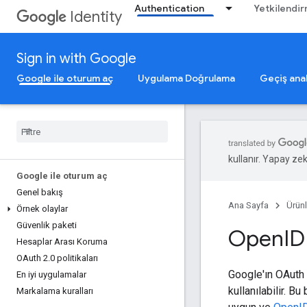
Authentication
Yetkilendi
Identity
Sign in with Google
Google ile oturum aç
Uygulama Doğrulama
Geçiş anah
kullanır. Yapay zeka
Google ile oturum aç
Genel bakış
Ana Sayfa
Ürünl
Örnek olaylar
Güvenlik paketi
Open
ID
Hesaplar Arası Koruma
OAuth 2
.
0 politikaları
Google'ın OAuth 
En iyi uygulamalar
kullanılabilir. B
Markalama kuralları