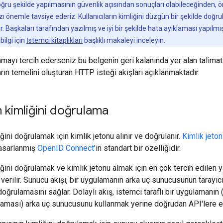
u şekilde yapılmasının güvenlik açısından sonuçları olabileceğinden, ön
 önemle tavsiye ederiz. Kullanıcıların kimliğini düzgün bir şekilde doğru
r. Başkaları tarafından yazılmış ve iyi bir şekilde hata ayıklaması yapılmı
ilgi için
İstemci kitaplıkları
başlıklı makaleyi inceleyin.
mayı tercih ederseniz bu belgenin geri kalanında yer alan talimatl
rın temelini oluşturan HTTP isteği akışları açıklanmaktadır.
n kimliğini doğrulama
iğini doğrulamak için kimlik jetonu alınır ve doğrulanır.
Kimlik jeton
tasarlanmış
OpenID Connect
'in standart bir özelliğidir.
iğini doğrulamak ve kimlik jetonu almak için en çok tercih edilen 
ı verilir. Sunucu akışı, bir uygulamanın arka uç sunucusunun tarayı
 doğrulamasını sağlar. Dolaylı akış, istemci taraflı bir uygulamanın 
aması) arka uç sunucusunu kullanmak yerine doğrudan API'lere eri