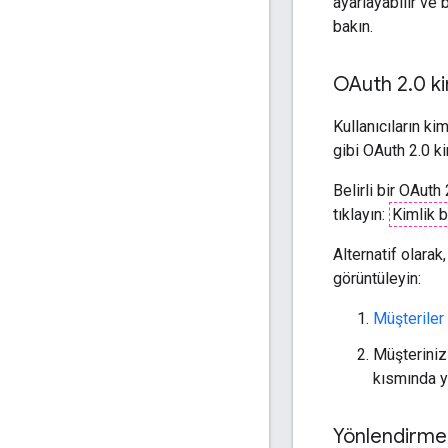
ayarlayabilir ve 
bakın.
OAuth 2
.
0 ki
Kullanıcıların ki
gibi OAuth 2.0 kim
Belirli bir OAuth
tıklayın:
Kimlik b
Alternatif olara
görüntüleyin:
Müşteriler
Müşteriniz
kısmında ye
Yönlendirme 