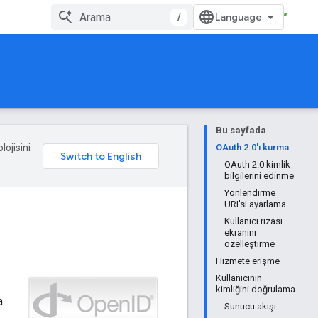
/
Bu sayfada
lojisini
OAuth 2.0'ı kurma
OAuth 2.0 kimlik
bilgilerini edinme
Yönlendirme
URI'si ayarlama
Kullanıcı rızası
ekranını
özelleştirme
Hizmete erişme
Kullanıcının
kimliğini doğrulama
a
Sunucu akışı