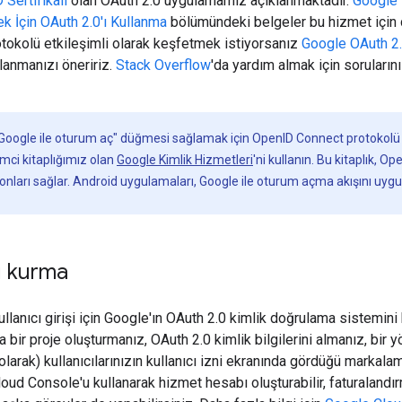
Sertifikalı
olan OAuth 2.0 uygulamamız açıklanmaktadır.
Google
ek İçin OAuth 2.0'ı Kullanma
bölümündeki belgeler bu hizmet için
rotokolü etkileşimli olarak keşfetmek istiyorsanız
Google OAuth 2
llanmanızı öneririz.
Stack Overflow
'da yardım almak için soruların
Google ile oturum aç" düğmesi sağlamak için OpenID Connect protokolü
mci kitaplığımız olan
Google Kimlik Hizmetleri
'ni kullanın. Bu kitaplık, Op
tonları sağlar. Android uygulamaları, Google ile oturum açma akışını uyg
ı kurma
llanıcı girişi için Google'ın OAuth 2.0 kimlik doğrulama sistemini
da bir proje oluşturmanız, OAuth 2.0 kimlik bilgilerini almanız, bir
olarak) kullanıcılarınızın kullanıcı izni ekranında gördüğü markalam
loud Console'u kullanarak hizmet hesabı oluşturabilir, faturalandırm