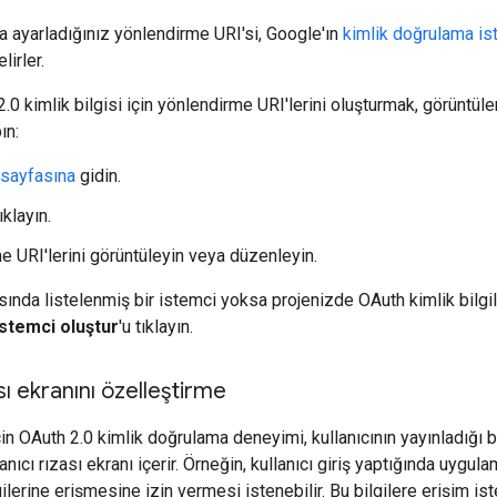
 ayarladığınız yönlendirme URI'si, Google'ın
kimlik doğrulama is
irler.
h 2.0 kimlik bilgisi için yönlendirme URI'lerini oluşturmak, görün
ın:
 sayfasına
gidin.
ıklayın.
e URI'lerini görüntüleyin veya düzenleyin.
ında listelenmiş bir istemci yoksa projenizde OAuth kimlik bilgile
İstemci oluştur
'u tıklayın.
ası ekranını özelleştirme
için OAuth 2.0 kimlik doğrulama deneyimi, kullanıcının yayınladığı bil
lanıcı rızası ekranı içerir. Örneğin, kullanıcı giriş yaptığında uyg
ilerine erişmesine izin vermesi istenebilir. Bu bilgilere erişim i