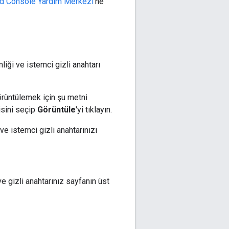
d Console Yardım Merkezi
'ne
liği ve istemci gizli anahtarı
 görüntülemek için şu metni
isini seçip
Görüntüle
'yi tıklayın.
ve istemci gizli anahtarınızı
ve gizli anahtarınız sayfanın üst