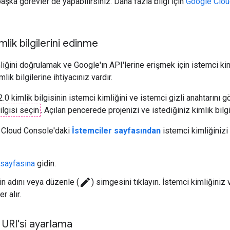
başka görevler de yapabilirsiniz. Daha fazla bilgi için
Google Clou
mlik bilgilerini edinme
mliğini doğrulamak ve Google'ın API'lerine erişmek için istemci kim
lik bilgilerine ihtiyacınız vardır.
 2.0 kimlik bilgisinin istemci kimliğini ve istemci gizli anahtarını
ilgisi seçin
. Açılan pencerede projenizi ve istediğiniz kimlik bilg
k, Cloud Console'daki
İstemciler sayfasından
istemci kimliğinizi 
 sayfasına
gidin.
create
in adını veya düzenle (
) simgesini tıklayın. İstemci kimliğiniz 
r alır.
URI'si ayarlama