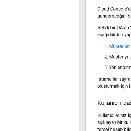
Cloud Console'da
göndereceğini bel
Belirli bir OAut
aşağıdakileri yap
Müşteriler
Müşteriyi t
Yönlendirm
İstemciler sayfas
oluşturmak için
Kullanıcı rız
Kullanıcılarınız 
açıklayan bir kul
temel hesap bilg