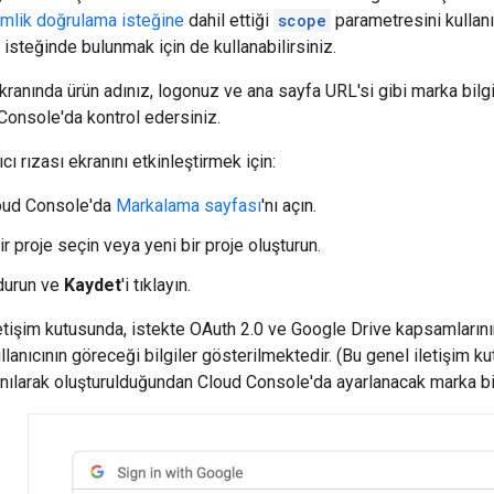
imlik doğrulama isteğine
dahil ettiği
scope
parametresini kullanı
 isteğinde bulunmak için de kullanabilirsiniz.
ekranında ürün adınız, logonuz ve ana sayfa URL'si gibi marka bilgi
 Console'da kontrol edersiniz.
ıcı rızası ekranını etkinleştirmek için:
oud Console'da
Markalama sayfası
'nı açın.
ir proje seçin veya yeni bir proje oluşturun.
durun ve
Kaydet
'i tıklayın.
letişim kutusunda, istekte OAuth 2.0 ve Google Drive kapsamları
lanıcının göreceği bilgiler gösterilmektedir. (Bu genel iletişim k
nılarak oluşturulduğundan Cloud Console'da ayarlanacak marka bil