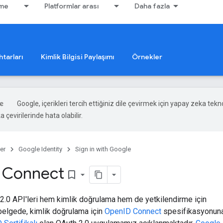
rme
Platformlar arası
Daha fazla
tarları
Kimlik Bilgisi Paylaşımı
Örnekler
Google, içerikleri tercih ettiğiniz dile çevirmek için yapay zeka tekno
 çevirilerinde hata olabilir.
er
Google Identity
Sign in with Google
 Connect
bookmark_border
2.0 API'leri hem kimlik doğrulama hem de yetkilendirme için
u belgede, kimlik doğrulama için
OpenID Connect
spesifikasyonun