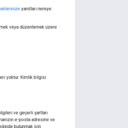
teklerinize
yanıtları nereye
tülemek veya düzenlemek üzere
ri yoktur. Kimlik bilgisi
gileri ve geçerli şartları
ulamanızın e-posta adresine ve
steğinde bulunmak için