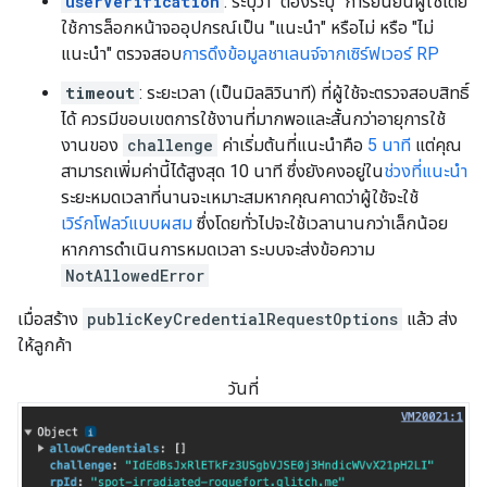
userVerification
: ระบุว่า "ต้องระบุ" การยืนยันผู้ใช้โดย
ใช้การล็อกหน้าจออุปกรณ์เป็น "แนะนำ" หรือไม่ หรือ "ไม่
แนะนำ" ตรวจสอบ
การดึงข้อมูลชาเลนจ์จากเซิร์ฟเวอร์ RP
timeout
: ระยะเวลา (เป็นมิลลิวินาที) ที่ผู้ใช้จะตรวจสอบสิทธิ์
ได้ ควรมีขอบเขตการใช้งานที่มากพอและสั้นกว่าอายุการใช้
งานของ
challenge
ค่าเริ่มต้นที่แนะนำคือ
5 นาที
แต่คุณ
สามารถเพิ่มค่านี้ได้สูงสุด 10 นาที ซึ่งยังคงอยู่ใน
ช่วงที่แนะนำ
ระยะหมดเวลาที่นานจะเหมาะสมหากคุณคาดว่าผู้ใช้จะใช้
เวิร์กโฟลว์แบบผสม
ซึ่งโดยทั่วไปจะใช้เวลานานกว่าเล็กน้อย
หากการดำเนินการหมดเวลา ระบบจะส่งข้อความ
NotAllowedError
เมื่อสร้าง
publicKeyCredentialRequestOptions
แล้ว ส่ง
ให้ลูกค้า
วันที่