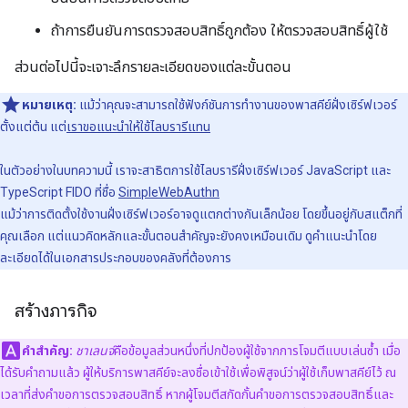
ถ้าการยืนยันการตรวจสอบสิทธิ์ถูกต้อง ให้ตรวจสอบสิทธิ์ผู้ใช้
ส่วนต่อไปนี้จะเจาะลึกรายละเอียดของแต่ละขั้นตอน
หมายเหตุ:
แม้ว่าคุณจะสามารถใช้ฟังก์ชันการทำงานของพาสคีย์ฝั่งเซิร์ฟเวอร์
ตั้งแต่ต้น แต่
เราขอแนะนำให้ใช้ไลบรารีแทน
ในตัวอย่างในบทความนี้ เราจะสาธิตการใช้ไลบรารีฝั่งเซิร์ฟเวอร์ JavaScript และ
TypeScript FIDO ที่ชื่อ
SimpleWebAuthn
แม้ว่าการติดตั้งใช้งานฝั่งเซิร์ฟเวอร์อาจดูแตกต่างกันเล็กน้อย โดยขึ้นอยู่กับสแต็กที่
คุณเลือก แต่แนวคิดหลักและขั้นตอนสำคัญจะยังคงเหมือนเดิม ดูคำแนะนำโดย
ละเอียดได้ในเอกสารประกอบของคลังที่ต้องการ
สร้างภารกิจ
คำสำคัญ:
ชาเลนจ์
คือข้อมูลส่วนหนึ่งที่ปกป้องผู้ใช้จากการโจมตีแบบเล่นซ้ำ เมื่อ
ได้รับคำถามแล้ว ผู้ให้บริการพาสคีย์จะลงชื่อเข้าใช้เพื่อพิสูจน์ว่าผู้ใช้เก็บพาสคีย์ไว้ ณ
เวลาที่ส่งคำขอการตรวจสอบสิทธิ์ หากผู้โจมตีสกัดกั้นคำขอการตรวจสอบสิทธิ์และ