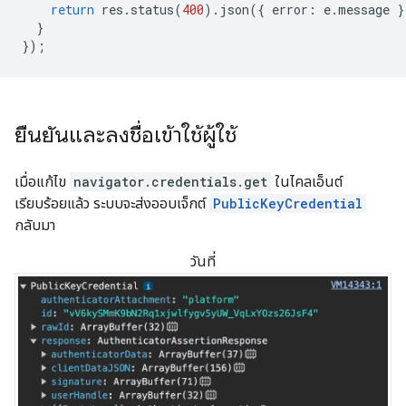
return
res
.
status
(
400
).
json
({
error
:
e
.
message
}
}
});
ยืนยันและลงชื่อเข้าใช้ผู้ใช้
เมื่อแก้ไข
navigator.credentials.get
ในไคลเอ็นต์
เรียบร้อยแล้ว ระบบจะส่งออบเจ็กต์
PublicKeyCredential
กลับมา
วันที่