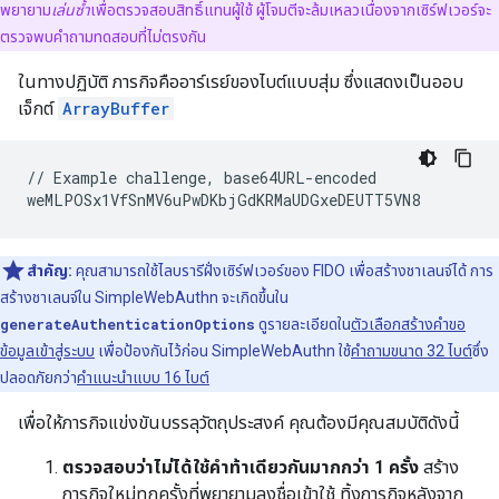
พยายาม
เล่นซ้ำ
เพื่อตรวจสอบสิทธิ์แทนผู้ใช้ ผู้โจมตีจะล้มเหลวเนื่องจากเซิร์ฟเวอร์จะ
ตรวจพบคำถามทดสอบที่ไม่ตรงกัน
ในทางปฏิบัติ ภารกิจคืออาร์เรย์ของไบต์แบบสุ่ม ซึ่งแสดงเป็นออบ
เจ็กต์
ArrayBuffer
// Example challenge, base64URL-encoded

สำคัญ:
คุณสามารถใช้ไลบรารีฝั่งเซิร์ฟเวอร์ของ FIDO เพื่อสร้างชาเลนจ์ได้ การ
สร้างชาเลนจ์ใน SimpleWebAuthn จะเกิดขึ้นใน
generateAuthenticationOptions
ดูรายละเอียดใน
ตัวเลือกสร้างคำขอ
ข้อมูลเข้าสู่ระบบ
เพื่อป้องกันไว้ก่อน SimpleWebAuthn ใช้
คำถามขนาด 32 ไบต์
ซึ่ง
ปลอดภัยกว่า
คำแนะนำแบบ 16 ไบต์
เพื่อให้ภารกิจแข่งขันบรรลุวัตถุประสงค์ คุณต้องมีคุณสมบัติดังนี้
ตรวจสอบว่าไม่ได้ใช้คำท้าเดียวกันมากกว่า 1 ครั้ง
สร้าง
ภารกิจใหม่ทุกครั้งที่พยายามลงชื่อเข้าใช้ ทิ้งภารกิจหลังจาก