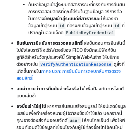
ค้นหาข้อมูลเข้าสู่ระบบคีย์สาธารณะที่ตรงกับการยืนยัน
การตรวจสอบสิทธิ์ที่คุณได้รับในฐานข้อมูล วิธีการคือ
ในตาราง
ข้อมูลเข้าสู่ระบบคีย์สาธารณะ
ให้มองหา
ข้อมูลเข้าสู่ระบบ
id
ที่ตรงกับข้อมูลเข้าสู่ระบบ
id
ที่
ปรากฏในออบเจ็กต์
PublicKeyCredential
ยืนยันการยืนยันการตรวจสอบสิทธิ์
ส่งขั้นตอนการยืนยันนี้
ไปยังไลบรารีฝั่งเซิร์ฟเวอร์ของ FIDO ซึ่งมักจะมีฟังก์ชัน
ยูทิลิตีสำหรับวัตถุประสงค์นี้ SimpleWebAuthn ให้บริการ
ตัวอย่างเช่น
verifyAuthenticationResponse
ดูสิ่งที่
เกิดขึ้นภายใน
ภาคผนวก: การยืนยันการตอบกลับการตรวจ
สอบสิทธิ์
ลบคำถามว่าการยืนยันสำเร็จหรือไม่
เพื่อป้องกันการโจมตี
แบบเล่นซ้ำ
ลงชื่อเข้าใช้ผู้ใช้
หากการยืนยันเสร็จสมบูรณ์ ให้อัปเดตข้อมูล
เซสชันเพื่อทำเครื่องหมายผู้ใช้ว่าลงชื่อเข้าใช้แล้ว นอกจากนี้
คุณอาจต้องส่งคืนออบเจ็กต์
user
ให้กับไคลเอ็นต์ เพื่อให้ฟ
รอนท์เอนด์ใช้ข้อมูลที่เชื่อมโยงกับผู้ใช้ที่ลงชื่อเข้าใช้คนใหม่