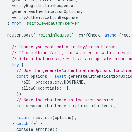
verifyRegistrationResponse
,
generateAuthenticationOptions
,
verifyAuthenticationResponse
}
from
'@simplewebauthn/server'
;
router
.
post
(
'/signinRequest'
,
csrfCheck
,
async
(
req
,
// Ensure you nest calls in try/catch blocks.
// If something fails, throw an error with a descr
// Return that message with an appropriate error c
try
{
// Use the generateAuthenticationOptions functio
const
options
=
await
generateAuthenticationOpti
rpID
:
process
.
env
.
HOSTNAME
,
allowCredentials
:
[],
});
// Save the challenge in the user session
req
.
session
.
challenge
=
options
.
challenge
;
return
res
.
json
(
options
);
}
catch
(
e
)
{
console
.
error
(
e
);