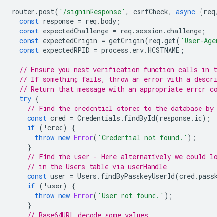
router
.
post
(
'/signinResponse'
,
csrfCheck
,
async
(
req
const
response
=
req
.
body
;
const
expectedChallenge
=
req
.
session
.
challenge
;
const
expectedOrigin
=
getOrigin
(
req
.
get
(
'User-Age
const
expectedRPID
=
process
.
env
.
HOSTNAME
;
// Ensure you nest verification function calls in t
// If something fails, throw an error with a descr
// Return that message with an appropriate error c
try
{
// Find the credential stored to the database by
const
cred
=
Credentials
.
findById
(
response
.
id
);
if
(
!
cred
)
{
throw
new
Error
(
'Credential not found.'
);
}
// Find the user - Here alternatively we could l
// in the Users table via userHandle
const
user
=
Users
.
findByPasskeyUserId
(
cred
.
pass
if
(
!
user
)
{
throw
new
Error
(
'User not found.'
);
}
// Base64URL decode some values