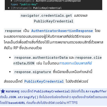
navigator.credentials.get
แสดงผล
PublicKeyCredential
response
เป็น
AuthenticatorAssertionResponse
โดย
จะแสดงการตอบสนองของผู้ให้บริการพาสคีย์ต่อวิธีการของ
ไคลเอ็นต์เพื่อสร้างสิ่งที่ต้องใช้ในการพยายามตรวจสอบสิทธิ์ด้วยพาส
คีย์ใน RP ซึ่งประกอบด้วย
response.authenticatorData
และ
response.clie
ntDataJSON
เช่น ในขั้นตอน
การลงทะเบียนพาสคีย์
response.signature
ซึ่งมีลายเซ็นเหนือค่าเหล่านี้
ส่งออบเจ็กต์
PublicKeyCredential
ไปยังเซิร์ฟเวอร์
หมายเหตุ:
ออบเจ็กต์
PublicKeyCredential
มีช่องที่เป็น
ArrayBuffer
ดังนั้น
JSON.stringify()
จึงไม่รองรับช่องดังกล่าว คุณต้องเข้ารหัสด้วยตนเอง
โดยใช้
base64URL
ก่อนที่จะส่งไปยังเซิร์ฟเวอร์ผ่าน HTTPS