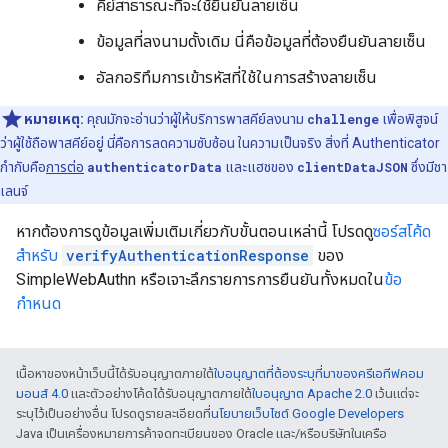
คีย์สาธารณะที่จะใช้ยืนยันลายเซ็น
ข้อมูลที่ลงนามดั้งเดิม นี่คือข้อมูลที่ต้องยืนยันลายเซ็น
อัลกอริทึมการเข้ารหัสที่ใช้ในการสร้างลายเซ็น
หมายเหตุ:
คุณมักจะอ่านว่าผู้ให้บริการพาสคีย์ลงนาม
challenge
เพื่อพิสูจน์
ว่าผู้ใช้ถือพาสคีย์อยู่ นี่คือการลดความซับซ้อน ในความเป็นจริง สิ่งที่ Authenticator
กำกับคือ
การต่อ
authenticatorData
และแฮชของ
clientDataJSON
ซึ่งมีชา
เลนจ์
หากต้องการดูข้อมูลเพิ่มเติมเกี่ยวกับขั้นตอนเหล่านี้ โปรดดู
ซอร์สโค้ด
สำหรับ
verifyAuthenticationResponse
ของ
SimpleWebAuthn หรือเจาะลึกรายการการยืนยันทั้งหมดใน
ข้อ
กำหนด
เนื้อหาของหน้าเว็บนี้ได้รับอนุญาตภายใต้
ใบอนุญาตที่ต้องระบุที่มาของครีเอทีฟคอม
มอนส์ 4.0
และตัวอย่างโค้ดได้รับอนุญาตภายใต้
ใบอนุญาต Apache 2.0
เว้นแต่จะ
ระบุไว้เป็นอย่างอื่น โปรดดูรายละเอียดที่
นโยบายเว็บไซต์ Google Developers
Java เป็นเครื่องหมายการค้าจดทะเบียนของ Oracle และ/หรือบริษัทในเครือ