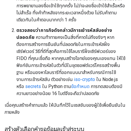
การพยายามลงชื่อเข้าใช้ทุกครั้ง ไม่ว่าจะลงชื่อเข้าใช้สำเร็จหรือ
ไม่สำเร็จ ทิ้งคำท้าหลังจากระยะเวลาหนึ่งด้วย ไม่รับคำถาม
เดียวกันในคำตอบมากกว่า 1 ครั้ง
ตรวจสอบว่าภารกิจดังกล่าวมีการเข้ารหัสลับอย่าง
ปลอดภัย
ความท้าทายคงเป็นสิ่งที่คาดไม่ถึงจริงๆ
หาก
ต้องการสร้างการยืนยันที่ปลอดภัยในการเข้ารหัสฝั่ง
เซิร์ฟเวอร์ วิธีที่ดีที่สุดคือการใช้ไลบรารีฝั่งเซิร์ฟเวอร์ของ
FIDO ที่คุณเชื่อถือ หากคุณสร้างโจทย์ของคุณเองแทน ให้ใช้
ฟังก์ชันการเข้ารหัสในตัวที่มีในชุดซอฟต์แวร์โครงสร้างพื้น
ฐาน หรือมองหาไลบรารีที่ออกแบบมาสำหรับกรณีการใช้
งานการเข้ารหัสลับ ตัวอย่างเช่น
iso-crypto
ใน Node.js
หรือ
secrets
ใน Python ตาม
ข้อกำหนด
การทดสอบต้องมี
ความยาวอย่างน้อย 16 ไบต์จึงจะถือว่าปลอดภัย
เมื่อคุณสร้างคำถามแล้ว ให้บันทึกไว้ในเซสชันของผู้ใช้เพื่อยืนยันใน
ภายหลัง
สร้างตัวเลือกคำขอข้อมูลเข้าสู่ระบบ