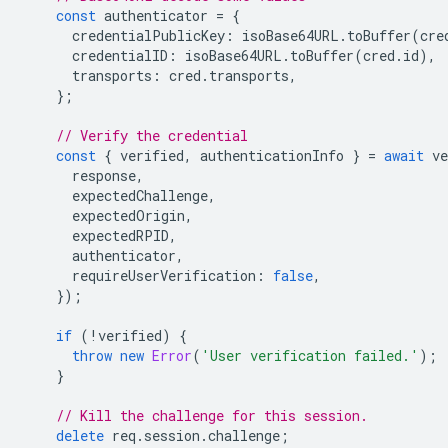
const
authenticator
=
{
credentialPublicKey
:
isoBase64URL
.
toBuffer
(
cre
credentialID
:
isoBase64URL
.
toBuffer
(
cred
.
id
),
transports
:
cred
.
transports
,
};
// Verify the credential
const
{
verified
,
authenticationInfo
}
=
await
ve
response
,
expectedChallenge
,
expectedOrigin
,
expectedRPID
,
authenticator
,
requireUserVerification
:
false
,
});
if
(
!
verified
)
{
throw
new
Error
(
'User verification failed.'
);
}
// Kill the challenge for this session.
delete
req
.
session
.
challenge
;