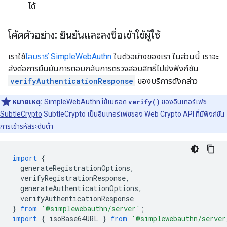
ได้
โค้ดตัวอย่าง: ยืนยันและลงชื่อเข้าใช้ผู้ใช้
เราใช้
ไลบรารี SimpleWebAuthn
ในตัวอย่างของเรา ในส่วนนี้ เราจะ
ส่งต่อการยืนยันการตอบกลับการตรวจสอบสิทธิ์ไปยังฟังก์ชัน
verifyAuthenticationResponse
ของบริการดังกล่าว
หมายเหตุ:
SimpleWebAuthn ใช้
เมธอด
verify()
ของอินเทอร์เฟซ
SubtleCrypto
SubtleCrypto เป็นอินเทอร์เฟซของ Web Crypto API ที่มีฟังก์ชัน
การเข้ารหัสระดับต่ำ
import
{
generateRegistrationOptions
,
verifyRegistrationResponse
,
generateAuthenticationOptions
,
verifyAuthenticationResponse
}
from
'@simplewebauthn/server'
;
import
{
isoBase64URL
}
from
'@simplewebauthn/server