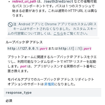
/oauth2redirect
redirect_uri_path
は、
などの省略可能
なパス コンポーネントです。パスは 1 つのスラッシュで
始まる必要があります。これは通常の HTTP URL とは異な
ります。
注
: Android アプリと Chrome アプリではカスタム URI ス
キームはサポートされなくなりました。 カスタム スキー
ムの代替案について詳しくは、
こちら
をご覧ください。
ループバック IP アドレス
http:
/
/
127
.
0
.
0
.
1:
port
http:
/
/
[
::
1]:
port
または
プラットフォームに関連するループバック IP アドレスをクエ
リし、利用可能なランダムなポートで HTTP リスナーを起動
します。
port
は、アプリがリッスンする実際のポート番号に
置き換えます。
モバイルアプリ
でのループバック IP アドレス リダイレクト
オプションのサポートは
非推奨
になりました。
response
_
type
必須