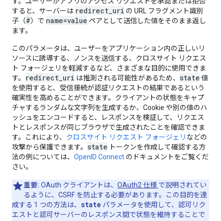
す。ユーザーがアプリのアクセス リクエストを承認または拒否
redirect_uri
すると、サーバーは
の URL フラグメント識別
#
name=value
子（
）で
ペアとして送信した値をそのまま返し
ます。
このパラメータは、ユーザーをアプリケーション内の正しいリ
ソースに誘導する、ノンスを送信する、クロスサイト リクエス
ト フォージェリを軽減するなど、さまざまな目的に使用できま
redirect_uri
state
す。
は推測される可能性があるため、
値
を使用すると、受信接続が認証リクエストの結果であるという
確実性を高めることができます。クライアントの状態をキャプ
チャするランダムな文字列を生成するか、Cookie や別の値のハ
ッシュをエンコードすると、レスポンスを検証して、リクエス
トとレスポンスが同じブラウザで生成されたことを確認できま
す。これにより、
クロスサイト リクエスト フォージェリ
などの
state
攻撃から保護できます。
トークンを作成して確認する方
法の例については、
OpenID Connect
のドキュメントをご覧くだ
さい。
重要:
OAuth クライアントは、
OAuth2 仕様
で説明されてい
るように、CSRF を防止する必要があります。この目的を達
state
成する 1 つの方法は、
パラメータを使用して、認可リク
エストと認可サーバーのレスポンス間で状態を維持することで