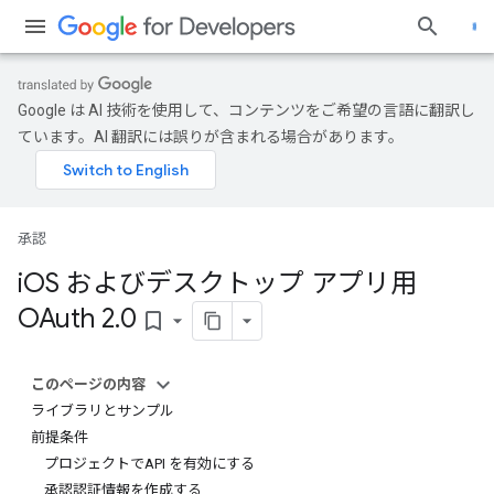
Google は AI 技術を使用して、コンテンツをご希望の言語に翻訳し
ています。AI 翻訳には誤りが含まれる場合があります。
承認
i
OS およびデスクトップ アプリ用
OAuth 2
.
0
bookmark_border
このページの内容
ライブラリとサンプル
前提条件
プロジェクトでAPI を有効にする
承認認証情報を作成する