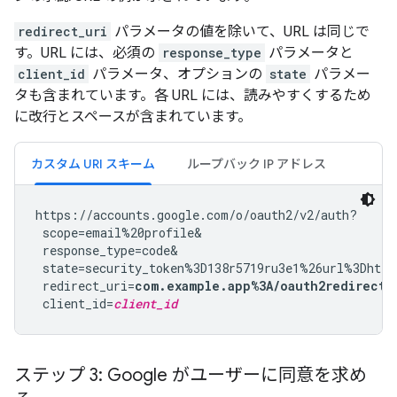
redirect_uri
パラメータの値を除いて、URL は同じで
す。URL には、必須の
response_type
パラメータと
client_id
パラメータ、オプションの
state
パラメー
タも含まれています。各 URL には、読みやすくするため
に改行とスペースが含まれています。
カスタム URI スキーム
ループバック IP アドレス
https://accounts.google.com/o/oauth2/v2/auth?

 scope=email%20profile&

 response_type=code&

 state=security_token%3D138r5719ru3e1%26url%3Dhttp
 redirect_uri=
com.example.app%3A/oauth2redirect
&

 client_id=
client_id
ステップ 3: Google がユーザーに同意を求め