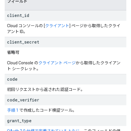
フィールド
client
_
id
Cloud コンソールの [
クライアント
] ページから取得したクライ
アント ID。
client
_
secret
省略可
Cloud Console の
クライアント ページ
から取得したクライアン
ト シークレット。
code
初回リクエストから返された認証コード。
code
_
verifier
手順 1
で作成したコード検証ツール。
grant
_
type