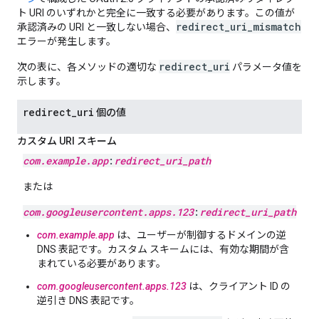
ト URI のいずれかと完全に一致する必要があります。この値が
redirect_uri_mismatch
承認済みの URI と一致しない場合、
エラーが発生します。
redirect_uri
次の表に、各メソッドの適切な
パラメータ値を
示します。
redirect
_
uri
個の値
カスタム URI スキーム
com
.
example
.
app
:
redirect
_
uri
_
path
または
com
.
googleusercontent
.
apps
.
123
:
redirect
_
uri
_
path
com.example.app
は、ユーザーが制御するドメインの逆
DNS 表記です。カスタム スキームには、有効な期間が含
まれている必要があります。
com.googleusercontent.apps.123
は、クライアント ID の
逆引き DNS 表記です。