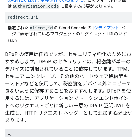
OAuth 2.0 仕様で定義されているように
、このフィールドの値
authorization
_
code
は
に設定する必要があります。
redirect
_
uri
client
_
id
指定された
の Cloud Console の [
クライアント
] ペ
ージに表示されているプロジェクトのリダイレクト URI のいず
れか。
DPoP の使用は任意ですが、セキュリティ強化のためにお
すすめします。DPoP のセキュリティは、秘密鍵が単一の
デバイスに制限されていることに依存しています。TPM、
セキュア エンクレーブ、その他のハードウェア格納型キ
ーストアなどを使用して、秘密鍵をデバイス外にコピーで
きないように保存することをおすすめします。DPoP を使
用するには、アプリケーションでトークン エンドポイン
トへのリクエストごとに新しい一意の DPoP 証明 JWT を
生成し、HTTP リクエスト ヘッダーとして追加する必要が
あります。
ヘ