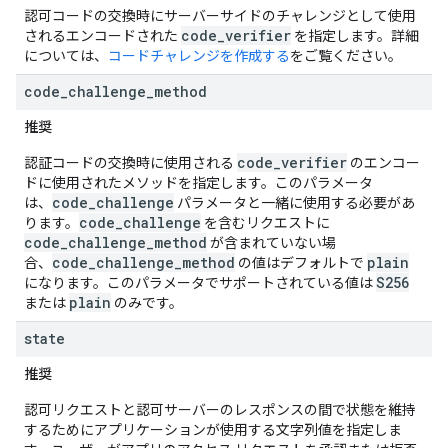
認可コードの交換時にサーバーサイドのチャレンジとして使用
code_verifier
されるエンコードされた
を指定します。詳細
については、
コードチャレンジを作成する
をご覧ください。
code
_
challenge
_
method
推奨
code_verifier
認証コードの交換時に使用される
のエンコー
ドに使用されたメソッドを指定します。このパラメータ
code_challenge
は、
パラメータと一緒に使用する必要があ
code_challenge
ります。
を含むリクエストに
code_challenge_method
が含まれていない場
code_challenge_method
plain
合、
の値はデフォルトで
S256
になります。このパラメータでサポートされている値は
plain
または
のみです。
state
推奨
認可リクエストと認可サーバーのレスポンスの間で状態を維持
するためにアプリケーションが使用する文字列値を指定しま