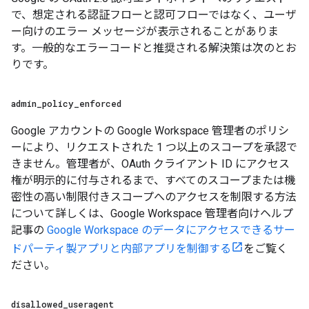
で、想定される認証フローと認可フローではなく、ユーザ
ー向けのエラー メッセージが表示されることがありま
す。一般的なエラーコードと推奨される解決策は次のとお
りです。
admin
_
policy
_
enforced
Google アカウントの Google Workspace 管理者のポリシ
ーにより、リクエストされた 1 つ以上のスコープを承認で
きません。管理者が、OAuth クライアント ID にアクセス
権が明示的に付与されるまで、すべてのスコープまたは機
密性の高い制限付きスコープへのアクセスを制限する方法
について詳しくは、Google Workspace 管理者向けヘルプ
記事の
Google Workspace のデータにアクセスできるサー
ドパーティ製アプリと内部アプリを制御する
をご覧く
ださい。
disallowed
_
useragent