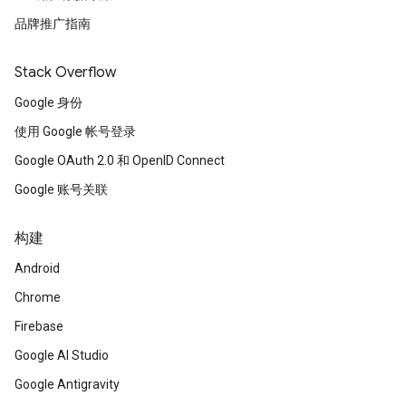
品牌推广指南
Stack Overflow
Google 身份
使用 Google 帐号登录
Google OAuth 2.0 和 OpenID Connect
Google 账号关联
构建
Android
Chrome
Firebase
Google AI Studio
Google Antigravity