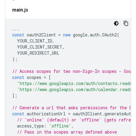
main.js
...
const
oauth2Client
=
new
google
.
auth
.
OAuth2
(
YOUR_CLIENT_ID
,
YOUR_CLIENT_SECRET
,
YOUR_REDIRECT_URL
);
// Access scopes for two non-Sign-In scopes - Goog
const
scopes
=
[
'https://www.googleapis.com/auth/contacts.readon
'https://www.googleapis.com/auth/calendar.readon
];
// Generate a url that asks permissions for the Go
const
authorizationUrl
=
oauth2Client
.
generateAuthU
// 'online' (default) or 'offline' (gets refresh
access_type
:
'offline'
,
// Pass in the scopes array defined above