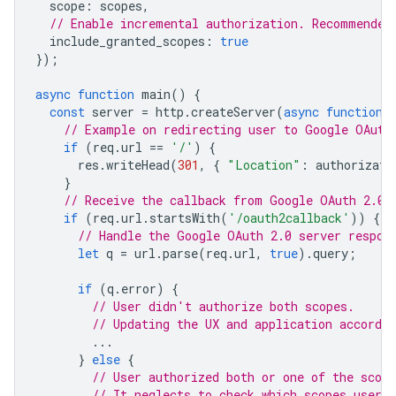
scope
:
scopes
,
// Enable incremental authorization. Recommended
include_granted_scopes
:
true
});
async
function
main
()
{
const
server
=
http
.
createServer
(
async
function
// Example on redirecting user to Google OAuth
if
(
req
.
url
==
'/'
)
{
res
.
writeHead
(
301
,
{
"Location"
:
authorizati
}
// Receive the callback from Google OAuth 2.0 
if
(
req
.
url
.
startsWith
(
'/oauth2callback'
))
{
// Handle the Google OAuth 2.0 server respon
let
q
=
url
.
parse
(
req
.
url
,
true
).
query
;
if
(
q
.
error
)
{
// User didn't authorize both scopes.
// Updating the UX and application accordin
...
}
else
{
// User authorized both or one of the scope
// It neglects to check which scopes users