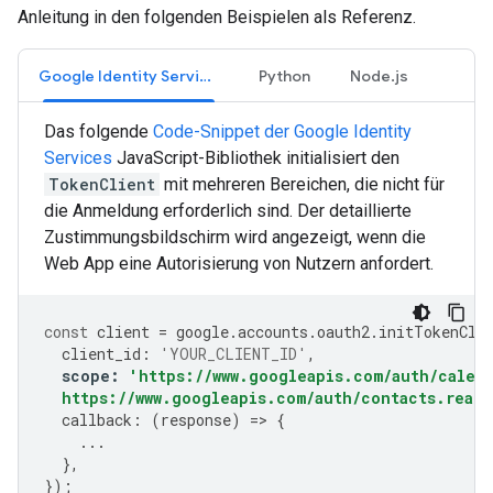
Anleitung in den folgenden Beispielen als Referenz.
Google Identity Services
Python
Node.js
Das folgende
Code-Snippet der Google Identity
Services
JavaScript-Bibliothek initialisiert den
TokenClient
mit mehreren Bereichen, die nicht für
die Anmeldung erforderlich sind. Der detaillierte
Zustimmungsbildschirm wird angezeigt, wenn die
Web App eine Autorisierung von Nutzern anfordert.
const
client
=
google
.
accounts
.
oauth2
.
initTokenCli
client_id
:
'YOUR_CLIENT_ID'
,
scope
:
'https://www.googleapis.com/auth/calen
  https://www.googleapis.com/auth/contacts.reado
callback
:
(
response
)
=>
{
...
},
});