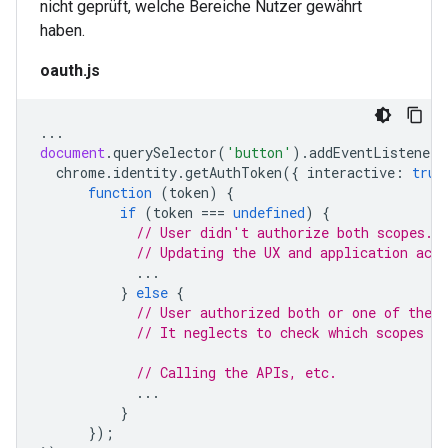
nicht geprüft, welche Bereiche Nutzer gewährt
haben.
oauth.js
...
document
.
querySelector
(
'button'
).
addEventListener
(
chrome
.
identity
.
getAuthToken
({
interactive
:
true
function
(
token
)
{
if
(
token
===
undefined
)
{
// User didn't authorize both scopes.
// Updating the UX and application acco
...
}
else
{
// User authorized both or one of the s
// It neglects to check which scopes u
// Calling the APIs, etc.
...
}
});