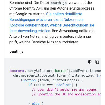
Bereiche sind. Die Datei
oauth.js
verwendet die
Chrome Identity API, um den Autorisierungsprozess
mit Google zu starten.
Sie sollten detaillierte
Berechtigungen aktivieren, damit Nutzer mehr
Kontrolle darüber haben, welche Berechtigungen sie
Ihrer Anwendung erteilen.
Ihre Anwendung sollte die
Antwort von Nutzern richtig verarbeiten, indem sie
prüft, welche Bereiche Nutzer autorisieren.
oauth.js
...
document
.
querySelector
(
'button'
).
addEventListener
(
chrome
.
identity
.
getAuthToken
({
interactive
:
true
function
(
token
,
grantedScopes
)
{
if
(
token
===
undefined
)
{
// User didn't authorize any scope.
// Updating the UX and application acco
...
}
else
{