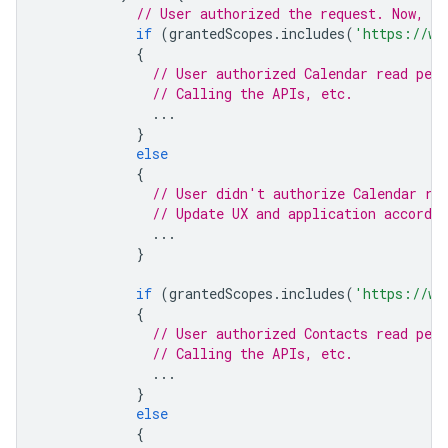
// User authorized the request. Now, ch
if
(
grantedScopes
.
includes
(
'https://ww
{
// User authorized Calendar read per
// Calling the APIs, etc.
...
}
else
{
// User didn't authorize Calendar re
// Update UX and application accordin
...
}
if
(
grantedScopes
.
includes
(
'https://ww
{
// User authorized Contacts read per
// Calling the APIs, etc.
...
}
else
{