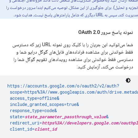
صفحه ارسال کنید (به‌خصوص اسکریپت‌های شخص ثالث مانند افزونه‌های اجتماعی و
تجزیه و تحلیل). برای جلوگیری از این مشکل، توصیه می‌کنیم ابتدا سرور درخواست را
مدیریت کند، سپس به URL دیگری که شامل پارامترهای پاسخ نیست، هدایت شود.
نمونه پاسخ سرور OAuth 2
0
.
شما می‌توانید این جریان را با کلیک روی نمونه URL زیر که دسترسی
فقط خواندنی برای مشاهده فراداده‌های فایل‌های گوگل درایو شما و
دسترسی فقط خواندنی برای مشاهده رویدادهای تقویم گوگل شما را
درخواست می‌کند، آزمایش کنید:
https://accounts.google.com/o/oauth2/v2/auth?

 scope=https%3A//www.googleapis.com/auth/drive.metad
 access_type=offline&

 include_granted_scopes=true&

 response_type=code&

 state=
state_parameter_passthrough_value
&

 redirect_uri=
https%3A//developers.google.com/oauthpl
 client_id=
client_id