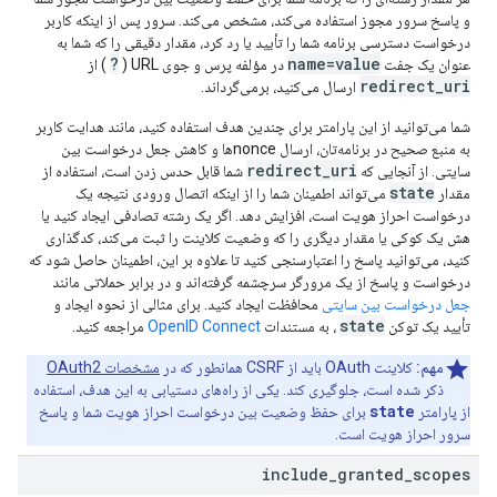
و پاسخ سرور مجوز استفاده می‌کند، مشخص می‌کند. سرور پس از اینکه کاربر
درخواست دسترسی برنامه شما را تأیید یا رد کرد، مقدار دقیقی را که شما به
?
name=value
عنوان یک جفت
در مؤلفه پرس و جوی URL (
) از
redirect_uri
ارسال می‌کنید، برمی‌گرداند.
شما می‌توانید از این پارامتر برای چندین هدف استفاده کنید، مانند هدایت کاربر
به منبع صحیح در برنامه‌تان، ارسال nonceها و کاهش جعل درخواست بین
redirect_uri
سایتی. از آنجایی که
شما قابل حدس زدن است، استفاده از
state
مقدار
می‌تواند اطمینان شما را از اینکه اتصال ورودی نتیجه یک
درخواست احراز هویت است، افزایش دهد. اگر یک رشته تصادفی ایجاد کنید یا
هش یک کوکی یا مقدار دیگری را که وضعیت کلاینت را ثبت می‌کند، کدگذاری
کنید، می‌توانید پاسخ را اعتبارسنجی کنید تا علاوه بر این، اطمینان حاصل شود که
درخواست و پاسخ از یک مرورگر سرچشمه گرفته‌اند و در برابر حملاتی مانند
جعل درخواست بین سایتی
محافظت ایجاد کنید. برای مثالی از نحوه ایجاد و
state
تأیید یک توکن
، به مستندات
OpenID Connect
مراجعه کنید.
مهم:
کلاینت OAuth باید از CSRF همانطور که در
مشخصات OAuth2
ذکر شده است، جلوگیری کند. یکی از راه‌های دستیابی به این هدف، استفاده
state
از پارامتر
برای حفظ وضعیت بین درخواست احراز هویت شما و پاسخ
سرور احراز هویت است.
include
_
granted
_
scopes