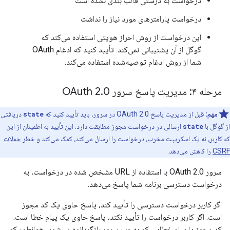
درخواست به درستی قالب بندی نشده است
درخواست پارامترهای مورد نیاز را نداشت
این درخواست از روش احراز هویتی استفاده می‌کند که
گوگل از آن پشتیبانی نمی‌کند. تأیید کنید که ادغام OAuth
شما از روش ادغام توصیه‌شده استفاده می‌کند.
مرحله ۴: مدیریت پاسخ سرور OAuth 2
0
.
مهم:
قبل از مدیریت پاسخ OAuth 2.0 در سرور، باید تأیید کنید که
state
دریافتی
از گوگل با
state
ارسالی در درخواست مجوز مطابقت دارد. این تأیید به اطمینان از این
که کاربر، نه یک اسکریپت مخرب، درخواست را ارسال می‌کند، کمک می‌کند و خطر
حملات
CSRF
را کاهش می‌دهد.
سرور OAuth 2.0 با استفاده از URL مشخص شده در درخواست، به
درخواست دسترسی برنامه شما پاسخ می‌دهد.
اگر کاربر درخواست دسترسی را تأیید کند، پاسخ حاوی یک کد مجوز
است. اگر کاربر درخواست را تأیید نکند، پاسخ حاوی یک پیام خطا است.
کد مجوز یا پیام خطایی که به وب سرور بازگردانده می‌شود، همانطور که