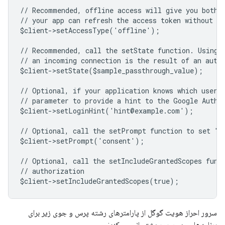
// Recommended, offline access will give you both 
// your app can refresh the access token without us
$client->setAccessType('offline');
// Recommended, call the setState function. Using 
// an incoming connection is the result of an auth
$client->setState($sample_passthrough_value);
// Optional, if your application knows which user 
// parameter to provide a hint to the Google Authe
$client->setLoginHint('hint@example.com');
// Optional, call the setPrompt function to set "c
$client->setPrompt('consent');
// Optional, call the setIncludeGrantedScopes func
// authorization
$client->setIncludeGrantedScopes(true);
سرور احراز هویت گوگل از پارامترهای رشته پرس و جوی زیر برای
برنامه‌های وب سرور پشتیبانی می‌کند: