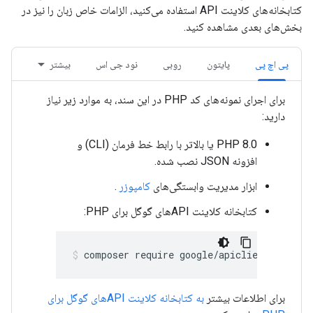
کتابخانه‌های کلاینت API استفاده می‌کنید، الزامات خاص زبان را نیز در
بخش‌های بعدی مشاهده کنید.
پی اچ پی
پایتون
روبی
نود جی اس
بیشتر
برای اجرای نمونه‌های کد PHP در این سند، به موارد زیر نیاز
دارید:
PHP 8.0 یا بالاتر با رابط خط فرمان (CLI) و
افزونه JSON نصب شده.
ابزار مدیریت وابستگی‌های
کامپوزر
.
کتابخانه کلاینت APIهای گوگل برای PHP:
composer require google/apiclient:^2.15.
برای اطلاعات بیشتر
به کتابخانه کلاینت APIهای گوگل برای