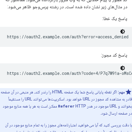
در مثال‌های زیر نشان داده شده است، در رشته پرس‌وجو ظاهر می‌شود:
پاسخ یک خطا:
https://oauth2.example.com/auth?error=access_denied
پاسخ کد مجوز:
https://oauth2.example.com/auth?code=4/P7q7W91a-oMsC
مهم:
اگر نقطه پایانی پاسخ شما یک صفحه HTML را رندر کند، هر منبعی در آن صفحه
قادر به مشاهده کد مجوز در URL خواهد بود. اسکریپت‌ها می‌توانند URL را مستقیماً
بخوانند و URL موجود در هدر
Referer
HTTP ممکن است به هر یا همه منابع موجود
در صفحه ارسال شود.
با دقت بررسی کنید که آیا می‌خواهید اعتبارنامه‌های مجوز را به تمام منابع موجود در آن