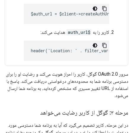
$auth_url = $client->createAuthUrl();
کاربر را به
$auth_url
هدایت می‌کند:
header('Location: ' . filter_var($auth_ur
سرور OAuth 2.0 گوگل، کاربر را احراز هویت می‌کند و رضایت او را برای
دسترسی برنامه شما به محدوده‌های درخواستی دریافت می‌کند. پاسخ با
استفاده از URL تغییر مسیری که مشخص کرده‌اید، به برنامه شما ارسال
می‌شود.
مرحله ۳: گوگل از کاربر رضایت می‌خواهد
در این مرحله، کاربر تصمیم می‌گیرد که آیا به برنامه شما دسترسی مورد
درخواست را اعطا کند یا خیر. در این مرحله، گوگل یک پنجره رضایت‌نامه