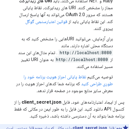
Ruby و .NET استفاده می‌کنند، باید
URI های ریدایرکت
مجاز را مشخص کنند. URI های ریدایرکت، نقاط پایانی
هستند که سرور OAuth 2.0 می‌تواند به آنها پاسخ ارسال
کند. این نقاط پایانی باید از
قوانین اعتبارسنجی گوگل
پیروی کنند.
برای آزمایش، می‌توانید URIهایی را مشخص کنید که به
دستگاه محلی اشاره دارند، مانند
http://localhost:8080
. تمام مثال‌های این سند
از
http://localhost:8080
به عنوان URI تغییر
مسیر استفاده می‌کنند.
توصیه می‌کنیم
نقاط پایانی احراز هویت برنامه خود را
طوری طراحی کنید
که برنامه شما کدهای احراز هویت را در
معرض سایر منابع موجود در صفحه قرار ندهد.
پس از ایجاد اعتبارنامه‌های خود، فایل
client_secret.json
را از
کنسول API دانلود کنید. این فایل را به طور ایمن در مکانی که فقط
برنامه شما بتواند به آن دسترسی داشته باشد، ذخیره کنید.
مهم:
فایل
client_secret.json
را در مکانی که برای عموم قابل دسترسی است