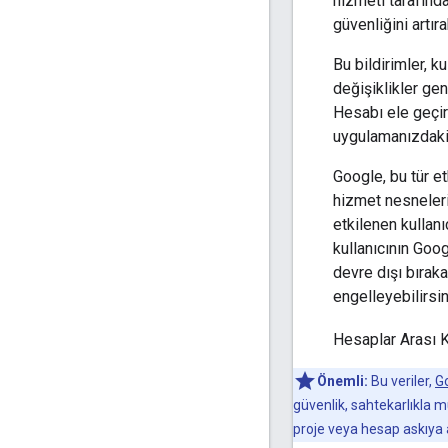
hizmeti tarafında
güvenliğini artıra
Bu bildirimler, k
değişiklikler gen
Hesabı ele geçir
uygulamanızdaki h
Google, bu tür et
hizmet nesnelerin
etkilenen kullanı
kullanıcının Goog
devre dışı bırak
engelleyebilirsin
Hesaplar Arası K
Önemli:
Bu veriler,
Go
güvenlik, sahtekarlıkla m
proje veya hesap askıya al