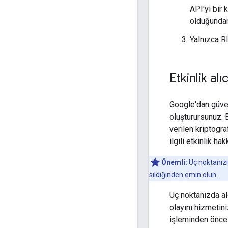
API'yi bir 
olduğundan
Yalnızca R
Etkinlik al
Google'dan güven
oluşturursunuz. B
verilen kriptogra
ilgili etkinlik ha
Önemli:
Uç noktanızın
sildiğinden emin olun.
Uç noktanızda al
olayını hizmetini
işleminden önce