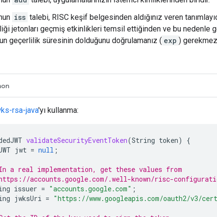
nun
iss
talebi, RISC keşif belgesinden aldığınız veren tanımlayıc
liği jetonları geçmiş etkinlikleri temsil ettiğinden ve bu nedenle 
un geçerlilik süresinin dolduğunu doğrulamanız (
exp
) gerekmez
hon
wks-rsa-java
'yı kullanma:
dedJWT
validateSecurityEventToken
(
String
token
)
{
JWT
jwt
=
null
;
In a real implementation, get these values from
https://accounts.google.com/.well-known/risc-configurati
ing
issuer
=
"accounts.google.com"
;
ing
jwksUri
=
"https://www.googleapis.com/oauth2/v3/cer