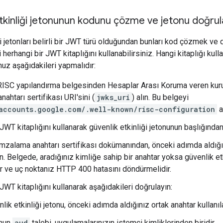
tkinliği jetonunun kodunu çözme ve jetonu doğru
ği jetonları belirli bir JWT türü olduğundan bunları kod çözmek ve
 herhangi bir JWT kitaplığını kullanabilirsiniz. Hangi kitaplığı kulla
z aşağıdakileri yapmalıdır:
RISC yapılandırma belgesinden Hesaplar Arası Koruma veren kurul
ahtarı sertifikası URI'sini (
jwks_uri
) alın. Bu belgeyi
accounts.google.com/.well-known/risc-configuration
a
JWT kitaplığını kullanarak güvenlik etkinliği jetonunun başlığından
imzalama anahtarı sertifikası dokümanından, önceki adımda aldığın
ın. Belgede, aradığınız kimliğe sahip bir anahtar yoksa güvenlik e
r ve uç noktanız HTTP 400 hatasını döndürmelidir.
JWT kitaplığını kullanarak aşağıdakileri doğrulayın:
lik etkinliği jetonu, önceki adımda aldığınız ortak anahtar kullanıl
nun
aud
talebi, uygulamalarınızın istemci kimliklerinden biridir.