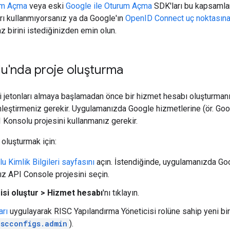
um Açma
veya eski
Google ile Oturum Açma
SDK'ları bu kapsamlar
arı kullanmıyorsanız ya da Google'ın
OpenID Connect uç noktasın
z birini istediğinizden emin olun.
u'nda proje oluşturma
ği jetonları almaya başlamadan önce bir hizmet hesabı oluşturma
nleştirmeniz gerekir. Uygulamanızda Google hizmetlerine (ör. Googl
I Konsolu projesini kullanmanız gerekir.
oluşturmak için:
 Kimlik Bilgileri sayfasını
açın. İstendiğinde, uygulamanızda Goo
nız API Console projesini seçin.
gisi oluştur > Hizmet hesabı
'nı tıklayın.
arı
uygulayarak RISC Yapılandırma Yöneticisi rolüne sahip yeni bi
iscconfigs.admin
).