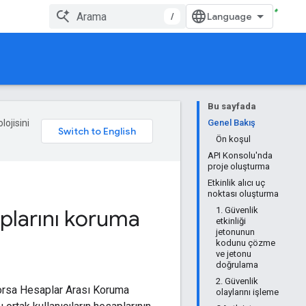
/
Bu sayfada
lojisini
Genel Bakış
Ön koşul
API Konsolu'nda
proje oluşturma
Etkinlik alıcı uç
noktası oluşturma
aplarını koruma
1. Güvenlik
etkinliği
jetonunun
kodunu çözme
ve jetonu
doğrulama
2. Güvenlik
yorsa Hesaplar Arası Koruma
olaylarını işleme