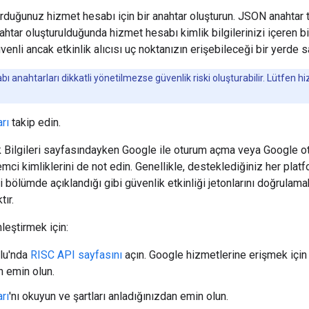
urduğunuz hizmet hesabı için bir anahtar oluşturun. JSON anahtar
nahtar oluşturulduğunda hizmet hesabı kimlik bilgilerinizi içeren b
enli ancak etkinlik alıcısı uç noktanızın erişebileceği bir yerde s
 anahtarları dikkatli yönetilmezse güvenlik riski oluşturabilir. Lütfen h
rı
takip edin.
k Bilgileri sayfasındayken Google ile oturum açma veya Google o
emci kimliklerini de not edin. Genellikle, desteklediğiniz her platf
ki bölümde açıklandığı gibi güvenlik etkinliği jetonlarını doğrulama
tır.
leştirmek için:
lu'nda
RISC API sayfasını
açın. Google hizmetlerine erişmek için k
 emin olun.
rı
'nı okuyun ve şartları anladığınızdan emin olun.