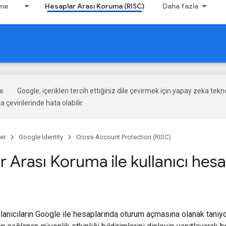
rme
Hesaplar Arası Koruma (RISC)
Daha fazla
Google, içerikleri tercih ettiğiniz dile çevirmek için yapay zeka tekno
 çevirilerinde hata olabilir.
er
Google Identity
Cross-Account Protection (RISC)
 Arası Koruma ile kullanıcı hes
lanıcıların Google ile hesaplarında oturum açmasına olanak tanı