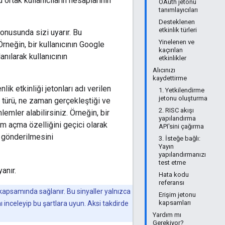
 ortak kullanıcıların hesaplarının
OAuth jetonu
tanımlayıcıları
Desteklenen
etkinlik türleri
konusunda sizi uyarır. Bu
Yinelenen ve
Örneğin, bir kullanıcının Google
kaçırılan
nılarak kullanıcının
etkinlikler
Alıcınızı
kaydettirme
ik etkinliği jetonları adı verilen
1. Yetkilendirme
jetonu oluşturma
n türü, ne zaman gerçekleştiği ve
2. RISC akışı
emler alabilirsiniz. Örneğin, bir
yapılandırma
rum açma özelliğini geçici olarak
API'sini çağırma
e gönderilmesini
3. İsteğe bağlı:
Yayın
yapılandırmanızı
test etme
anır.
Hata kodu
referansı
 kapsamında sağlanır. Bu sinyaller yalnızca
Erişim jetonu
kapsamları
ı inceleyip bu şartlara uyun. Aksi takdirde
Yardım mı
Gerekiyor?