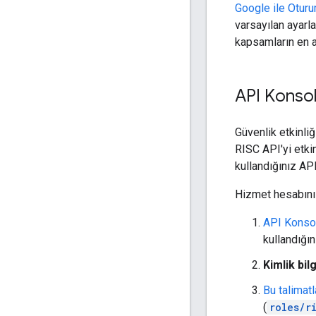
Google ile Otur
varsayılan ayarl
kapsamların en a
API Konsol
Güvenlik etkinli
RISC API'yi etki
kullandığınız AP
Hizmet hesabını 
API Konsolu
kullandığı
Kimlik bil
Bu talimatl
(
roles/r