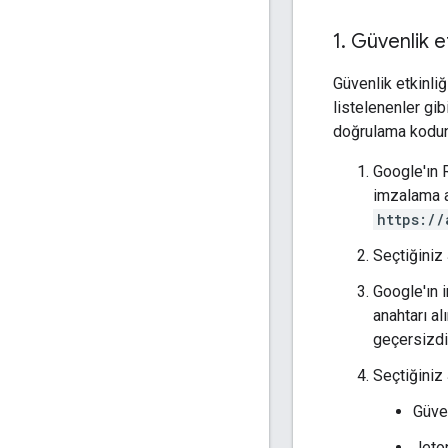
1
.
Güvenlik e
Güvenlik etkinli
listelenenler gibi
doğrulama kodunu
Google'ın 
imzalama an
https://
Seçtiğiniz 
Google'ın 
anahtarı al
geçersizdi
Seçtiğiniz 
Güven
Jeto