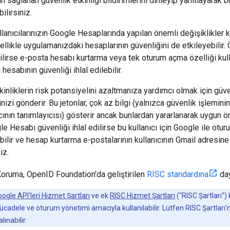
n sağlanan güvenlik etkinliği bildirimlerini dinleyip yanıtlayarak bu
bilirsiniz.
ullanıcılarınızın Google Hesaplarında yapılan önemli değişiklikler 
ellikle uygulamanızdaki hesaplarının güvenliğini de etkileyebilir. 
ilirse e-posta hesabı kurtarma veya tek oturum açma özelliği kulla
esabının güvenliği ihlal edilebilir.
kinliklerin risk potansiyelini azaltmanıza yardımcı olmak için güvenl
izi gönderir. Bu jetonlar, çok az bilgi (yalnızca güvenlik işlemini
cının tanımlayıcısı) gösterir ancak bunlardan yararlanarak uygun önl
le Hesabı güvenliği ihlal edilirse bu kullanıcı için Google ile otu
abilir ve hesap kurtarma e-postalarının kullanıcının Gmail adresin
iz.
oruma, OpenID Foundation'da geliştirilen
RISC standardına
day
ogle API'leri Hizmet Şartları
ve ek
RISC Hizmet Şartları
("RISC Şartları")
ücadele ve oturum yönetimi amacıyla kullanılabilir. Lütfen RISC Şartları'n
ınabilir.