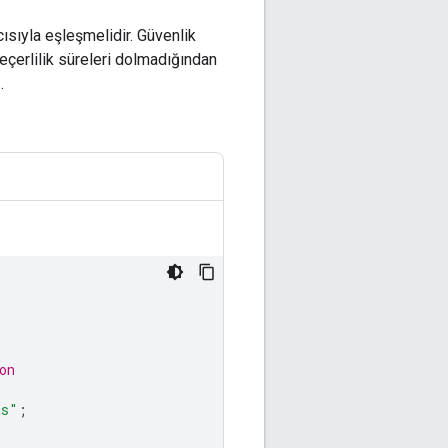
ısıyla eşleşmelidir. Güvenlik
geçerlilik süreleri dolmadığından
.
on
ts"
;