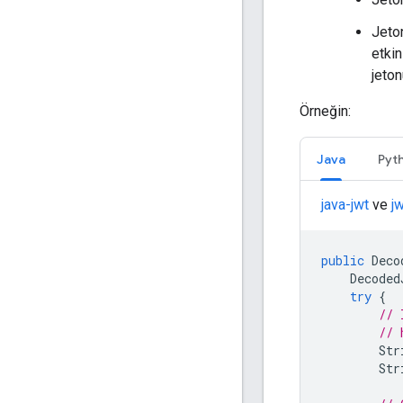
Jeto
etkin
jeton
Örneğin:
Java
Pyt
java-jwt
ve
j
public
Deco
Decoded
try
{
// 
// 
Str
Str