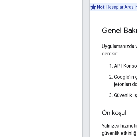
Not:
Hesaplar Arası K
Genel Bak
Uygulamanızda v
gerekir:
API Konsol
Google'ın g
jetonları 
Güvenlik i
Ön koşul
Yalnızca hizmetin
güvenlik etkinliği