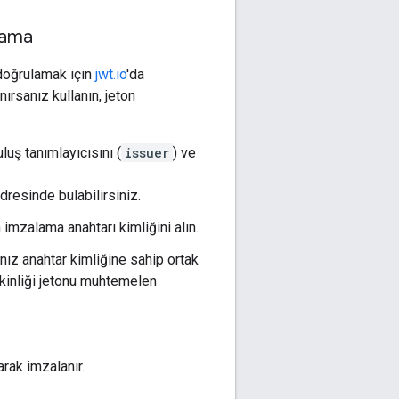
lama
 doğrulamak için
jwt.io
'da
nırsanız kullanın, jeton
uş tanımlayıcısını (
issuer
) ve
dresinde bulabilirsiniz.
 imzalama anahtarı kimliğini alın.
ız anahtar kimliğine sahip ortak
tkinliği jetonu muhtemelen
arak imzalanır.