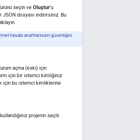
 türünü seçin ve
Oluştur
'u
ir JSON dosyası indirirsiniz. Bu
aklayın.
izmet hesabı anahtarınızın güvenliğini
turum açma (eski) için
orm için bir istemci kimliğiniz
k için bu istemci kimliklerine
ullandığınız projenin seçili