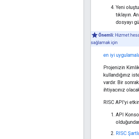
Yeni oluşt
tıklayın. A
dosyayı güv
Önemli:
Hizmet hesabı
sağlamak için
en iyi uygulamala
Projenizin Kimli
kullandığınız ist
vardır. Bir sonra
ihtiyacınız olacak
RISC API'yi etkin
API Konso
olduğundan
RISC Şartla