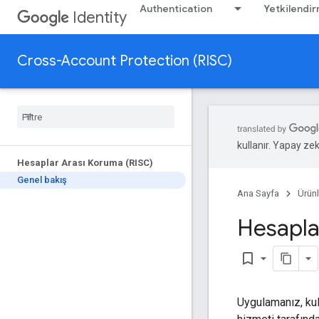
Authentication
Yetkilendi
Identity
Cross-Account Protection (RISC)
kullanır. Yapay zeka
Hesaplar Arası Koruma (RISC)
Genel bakış
Ana Sayfa
Ürünl
Hesaplar
bookmark_border
Uygulamanız, kul