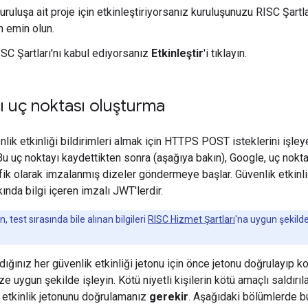
kuruluşa ait proje için etkinleştiriyorsanız kuruluşunuzu RISC Şartl
 emin olun.
ISC Şartları'nı kabul ediyorsanız
Etkinleştir
'i tıklayın.
ıcı uç noktası oluşturma
lik etkinliği bildirimleri almak için HTTPS POST isteklerini işle
u uç noktayı kaydettikten sonra (aşağıya bakın), Google, uç noktay
fik olarak imzalanmış dizeler göndermeye başlar. Güvenlik etkinliği
kkında bilgi içeren imzalı JWT'lerdir.
, test sırasında bile alınan bilgileri
RISC Hizmet Şartları
'na uygun şekilde
dığınız her güvenlik etkinliği jetonu için önce jetonu doğrulayıp 
ze uygun şekilde işleyin. Kötü niyetli kişilerin kötü amaçlı saldır
 etkinlik jetonunu doğrulamanız
gerekir
. Aşağıdaki bölümlerde b