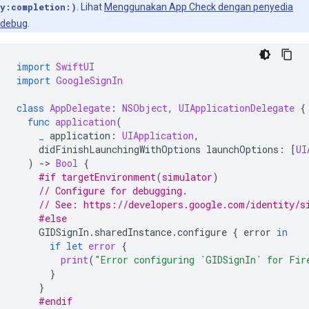
y:completion:)
. Lihat
Menggunakan App Check dengan penyedia
debug
.
import
SwiftUI
import
GoogleSignIn
class
AppDelegate
:
NSObject
,
UIApplicationDelegate
{
func
application
(
_
application
:
UIApplication
,
didFinishLaunchingWithOptions
launchOptions
:
[
UI
)
-
>
Bool
{
#if
targetEnvironment
(
simulator
)
// Configure for debugging.
// See: https://developers.google.com/identity/s
#else
GIDSignIn
.
sharedInstance
.
configure
{
error
in
if
let
error
{
print
(
"Error configuring `GIDSignIn` for Fir
}
}
#endif