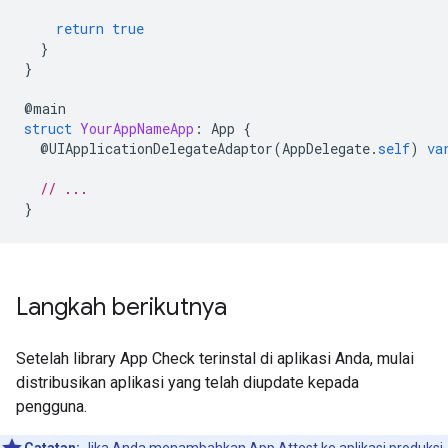
return
true
}
}
@
main
struct
YourAppNameApp
:
App
{
@
UIApplicationDelegateAdaptor
(
AppDelegate
.
self
)
va
// ...
}
Langkah berikutnya
Setelah library App Check terinstal di aplikasi Anda, mulai
distribusikan aplikasi yang telah diupdate kepada
pengguna.