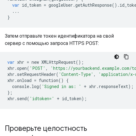
var
id_token
=
googleUser
.
getAuthResponse
()
.
id_tok
...
}
Затем отправьте токен идентификатора на свой
сервер с помощью запроса HTTPS POST:
var
xhr
=
new
XMLHttpRequest
();
xhr
.
open
(
'POST'
,
'https://yourbackend.example.com/t
xhr
.
setRequestHeader
(
'Content-Type'
,
'application/x-
xhr
.
onload
=
function
()
{
console
.
log
(
'Signed in as: '
+
xhr
.
responseText
);
};
xhr
.
send
(
'idtoken='
+
id_token
);
Проверьте целостность