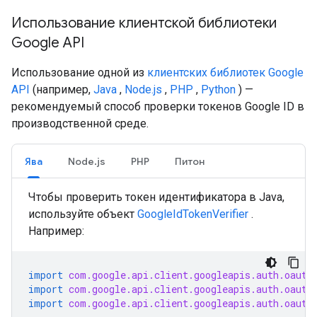
Использование клиентской библиотеки
Google API
Использование одной из
клиентских библиотек Google
API
(например,
Java
,
Node.js
,
PHP
,
Python
) —
рекомендуемый способ проверки токенов Google ID в
производственной среде.
Ява
Node.js
PHP
Питон
Чтобы проверить токен идентификатора в Java,
используйте объект
GoogleIdTokenVerifier
.
Например:
import
com.google.api.client.googleapis.auth.oauth
import
com.google.api.client.googleapis.auth.oauth
import
com.google.api.client.googleapis.auth.oauth