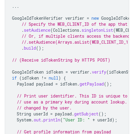
...
GoogleIdTokenVerifier
verifier
=
new
GoogleIdToken
// Specify the WEB_CLIENT_ID of the app that a
.
setAudience
(
Collections
.
singletonList
(
WEB_CLI
// Or, if multiple clients access the backend:
//.setAudience(Arrays.asList(WEB_CLIENT_ID_1, 
.
build
();
// (Receive idTokenString by HTTPS POST)
GoogleIdToken
idToken
=
verifier
.
verify
(
idTokenStr
if
(
idToken
!=
null
)
{
Payload
payload
=
idToken
.
getPayload
();
// Print user identifier. This ID is unique to e
// use as a primary key during account lookup. E
// changed by the user.
String
userId
=
payload
.
getSubject
();
System
.
out
.
println
(
"User ID: "
+
userId
);
// Get profile information from payload