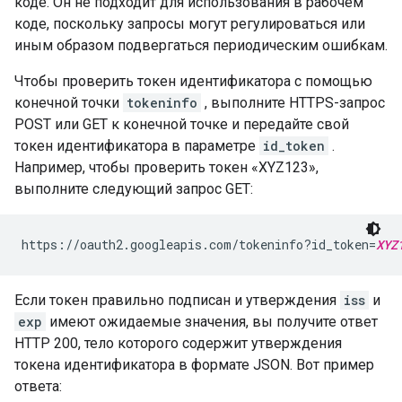
коде. Он не подходит для использования в рабочем
коде, поскольку запросы могут регулироваться или
иным образом подвергаться периодическим ошибкам.
Чтобы проверить токен идентификатора с помощью
конечной точки
tokeninfo
, выполните HTTPS-запрос
POST или GET к конечной точке и передайте свой
токен идентификатора в параметре
id_token
.
Например, чтобы проверить токен «XYZ123»,
выполните следующий запрос GET:
https://oauth2.googleapis.com/tokeninfo?id_token=
XYZ
Если токен правильно подписан и утверждения
iss
и
exp
имеют ожидаемые значения, вы получите ответ
HTTP 200, тело которого содержит утверждения
токена идентификатора в формате JSON. Вот пример
ответа: