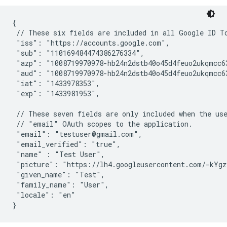
{

 // These six fields are included in all Google ID To
 "iss": "https://accounts.google.com",

 "sub": "110169484474386276334",

 "azp": "1008719970978-hb24n2dstb40o45d4feuo2ukqmcc63
 "aud": "1008719970978-hb24n2dstb40o45d4feuo2ukqmcc63
 "iat": "1433978353",

 "exp": "1433981953",

 // These seven fields are only included when the use
 // "email" OAuth scopes to the application.

 "email": "testuser@gmail.com",

 "email_verified": "true",

 "name" : "Test User",

 "picture": "https://lh4.googleusercontent.com/-kYgz
 "given_name": "Test",

 "family_name": "User",

 "locale": "en"

}