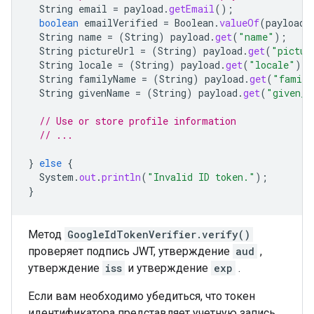
String
email
=
payload
.
getEmail
();
boolean
emailVerified
=
Boolean
.
valueOf
(
payload
.
String
name
=
(
String
)
payload
.
get
(
"name"
);
String
pictureUrl
=
(
String
)
payload
.
get
(
"pictur
String
locale
=
(
String
)
payload
.
get
(
"locale"
);
String
familyName
=
(
String
)
payload
.
get
(
"family
String
givenName
=
(
String
)
payload
.
get
(
"given_n
// Use or store profile information
// ...
}
else
{
System
.
out
.
println
(
"Invalid ID token."
);
}
Метод
GoogleIdTokenVerifier.verify()
проверяет подпись JWT, утверждение
aud
,
утверждение
iss
и утверждение
exp
.
Если вам необходимо убедиться, что токен
идентификатора представляет учетную запись