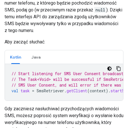
numer telefonu, z którego będzie pochodzić wiadomość
SMS, podaj go (w przeciwnym razie przekaż
null
). Dzięki
temu interfejs API do zarządzania zgodą użytkowników
SMS będzie wywoływany tylko w przypadku wiadomości
z tego numeru.
Aby zacząć słuchać:
Kotlin
Java
// Start listening for SMS User Consent broadcasts
// The Task<Void> will be successful if SmsRetriev
// SMS User Consent, and will error if there was an
val
task
=
SmsRetriever
.
getClient
(
context
).
startSm
Gdy zaczniesz nasłuchiwać przychodzących wiadomości
SMS, możesz poprosić system weryfikacji o wysłanie kodu
weryfikacyjnego na numer telefonu użytkownika, który