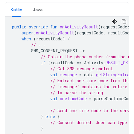
Kotlin
Java
public
override
fun
onActivityResult
(
requestCode
:
super
.
onActivityResult
(
requestCode
,
resultCode
when
(
requestCode
)
{
// ...
SMS_CONSENT_REQUEST
-
// Obtain the phone number from the re
if
(
resultCode
==
Activity
.
RESULT_OK
 &
// Get SMS message content
val
message
=
data
.
getStringExtra
(
// Extract one-time code from the 
// `message` contains the entire t
// to parse the string.
val
oneTimeCode
=
parseOneTimeCode
// send one time code to the serve
}
else
{
// Consent denied. User can type O
}