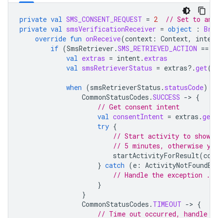
private
val
SMS_CONSENT_REQUEST
=
2
// Set to an 
private
val
smsVerificationReceiver
=
object
:
Bro
override
fun
onReceive
(
context
:
Context
,
inten
if
(
SmsRetriever
.
SMS_RETRIEVED_ACTION
==
i
val
extras
=
intent
.
extras
val
smsRetrieverStatus
=
extras
?.
get
(
S
when
(
smsRetrieverStatus
.
statusCode
)
{
CommonStatusCodes
.
SUCCESS
-
>
{
// Get consent intent
val
consentIntent
=
extras
.
get
try
{
// Start activity to show 
// 5 minutes, otherwise yo
startActivityForResult
(
con
}
catch
(
e
:
ActivityNotFoundEx
// Handle the exception ...
}
}
CommonStatusCodes
.
TIMEOUT
-
>
{
// Time out occurred, handle t