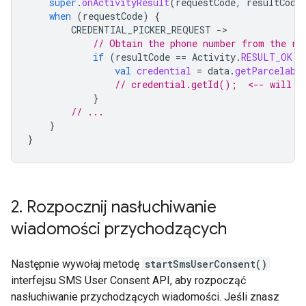
super
.
onActivityResult
(
requestCode
,
resultCode
when
(
requestCode
)
{
CREDENTIAL_PICKER_REQUEST
-
// Obtain the phone number from the re
if
(
resultCode
==
Activity
.
RESULT_OK
 &
val
credential
=
data
.
getParcelabl
// credential.getId();  <-- will n
}
// ...
}
}
2
.
Rozpocznij nasłuchiwanie
wiadomości przychodzących
Następnie wywołaj metodę
startSmsUserConsent()
interfejsu SMS User Consent API, aby rozpocząć
nasłuchiwanie przychodzących wiadomości. Jeśli znasz