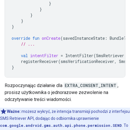
}
}
}
}
}
override
fun
onCreate
(
savedInstanceState
:
Bundle?)
// ...
val
intentFilter
=
IntentFilter
(
SmsRetriever
.
S
registerReceiver
(
smsVerificationReceiver
,
SmsR
}
Rozpoczynając działanie dla
EXTRA_CONSENT_INTENT
,
prosisz użytkownika o jednorazowe zezwolenie na
odczytywanie treści wiadomości.
Ważne:
możesz wykryć, że intencja transmisji pochodzi z interfejsu
SMS Retriever API, dodając do odbiornika uprawnienie
com.google.android.gms.auth.api.phone.permission.SEND
. To