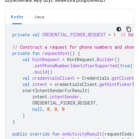
użytkownika. Aby użyć selektora podpowiedzi:
Kotlin
Java
private
val
CREDENTIAL_PICKER_REQUEST
=
1
// Set 
// Construct a request for phone numbers and show 
private
fun
requestHint
()
{
val
hintRequest
=
HintRequest
.
Builder
()
.
setPhoneNumberIdentifierSupported
(
true
)
.
build
()
val
credentialsClient
=
Credentials
.
getClient
(
val
intent
=
credentialsClient
.
getHintPickerIn
startIntentSenderForResult
(
intent
.
intentSender
,
CREDENTIAL_PICKER_REQUEST
,
null
,
0
,
0
,
0
)
}
public
override
fun
onActivityResult
(
requestCode
: