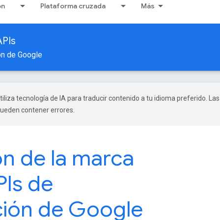
ón
Plataforma cruzada
Más
APIs
ón de Google
tiliza tecnología de IA para traducir contenido a tu idioma preferido. Las
pueden contener errores.
ón de la marca
PIs de
ción de Google