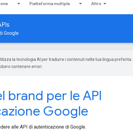
ione
Piattaforma multipla
Altro
APIs
 di Google
ilizza la tecnologia AI per tradurre i contenuti nella tua lingua preferita.
ebbero contenere errori.
el brand per le API
icazione Google
edere alle API di autenticazione di Google.