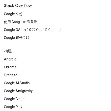
Stack Overflow
Google 身份
使用 Google 帐号登录
Google OAuth 2.0 和 OpenID Connect
Google 账号关联
构建
Android
Chrome
Firebase
Google AI Studio
Google Antigravity
Google Cloud
Google Play