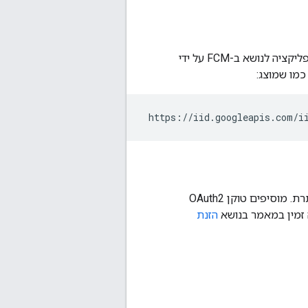
אם יש לכם טוקן רישום וקשר נתמך, תוכלו ליצור מיפוי. לדוגמה, אפשר לרשום מופע של אפליקציה לנושא ב-FCM על ידי
כמו שמוצג:
. מגדירים את הפרמטר הזה בכותרת. מוסיפים טוקן OAuth2
 זמין במאמר בנושא
הזנת