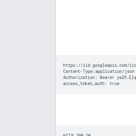
https://iid.googleapis.com/iid
Content-Type:application/json

Authorization: Bearer ya29.Elq
HTTP 200 OK
