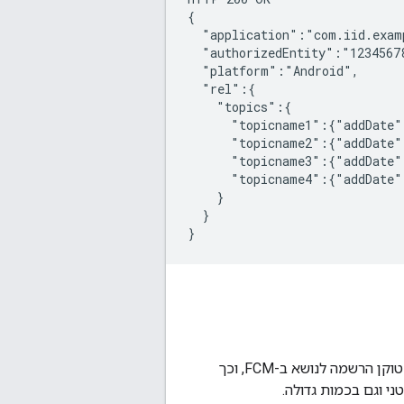
{

  "application":"com.iid.examp
  "authorizedEntity":"12345678
  "platform":"Android",

  "rel":{

    "topics":{

      "topicname1":{"addDate"
      "topicname2":{"addDate"
      "topicname3":{"addDate"
      "topicname4":{"addDate"
    }

  }

‫Instance ID API מאפשר ליצור מפות קשרים למופעי אפליקציות. לדוגמה, אפשר למפות טוקן הרשמה לנושא ב-FCM, וכך