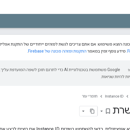
. מידע נוסף זמין במאמר
התקנות ומזהה מכונה של Firebase
.
‫Google משתמשת בטכנולוגיית AI כדי לתרגם תוכן לשפה המועדפת עליך.
ת להיות שגיאות.
Instance ID
חומרי עזר
שרת
bookmark_border
דאי להשתמש בשירות Instance ID אם רוצים לבצע את הפעולות הבאות: