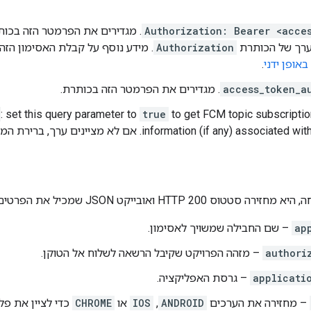
Authorization: Bearer <acce
ערך של הכותרת
Authorization
. מידע נוסף על קבלת האסימון הזה
אופן ידני
.
access_token_a
. מגדירים את הפרמטר הזה בכותרת.
: set this query parameter to
true
to get FCM topic subscriptio
information (if any) associ. אם לא מציינים ערך, ברירת המחדל היא
HTTP 200 ואובייקט JSON שמכיל את הפרטים הבאים:
ap
– שם החבילה שמשויך לאסימון.
authori
– מזהה הפרויקט שקיבל הרשאה לשלוח אל הטוקן.
applicati
– גרסת האפליקציה.
– מחזירה את הערכים
ANDROID
,
IOS
או
CHROME
כדי לציין את פ