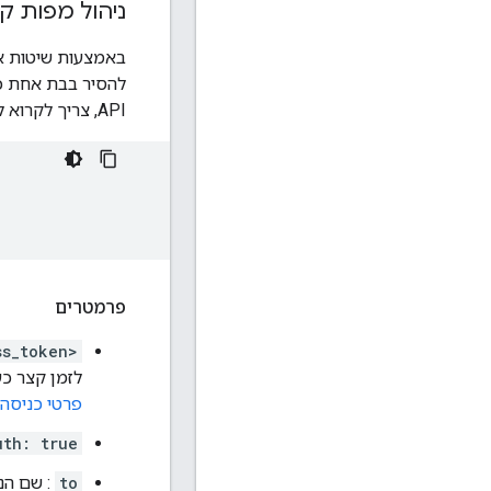
ניהול מפות ק
API, צריך לקרוא לשירות Instance ID בנקודת הקצה הזו ולספק את האסימונים של מופעי האפליקציות בגוף ה-JSON:
פרמטרים
ss_token>
לזמן קצר כ
פרטי כניסה ב
uth: true
to
: שם הנ