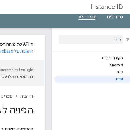
Instance ID
מדריכים
חומרי עזר
ה-API של מזהה המכונה הוצא משימוש. אם אתם צריכים לגשת למזהים ייחודיים של התקנת אפליקציות, אתם יכולים להשתמש ב-API
התקנות של Firebase
סקירה כללית
Android
i
OS
בתרגומים כאלו עשויו
שרת
דף הבית
מוצרים
הפניה ל
ההטמעה בשרת היא אופציונלית. כ