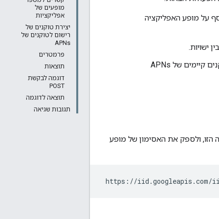
מופעים של
אפליקציות
סף על מופע האפליקציה
יצירת טוקנים של
רישום לטוקנים של
APNs
ן ישויות.
פרמטרים
. ‫API שמאפשר לייבא בכמות גדולה טוקנים קיימים של APNs
תוצאות
דוגמה לבקשת
POST
תוצאה לדוגמה
תגובות שגיאה
ציה, צריך להתקשר לשירות Instance ID בנקודת הקצה הזו, ולספק את האסימון של מופע