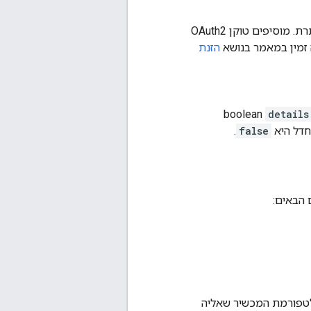
. מגדירים את הפרמטר הזה בכותרת. מוסיפים טוקן OAuth2
 זמין במאמר בנושא
הזנת
details
.
false
לטפורמת המכשיר שאליה