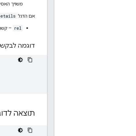
משויך האסימ
אם הדגל
details
rel
– קשרי
דוגמה לבקש
תוצאה לדו