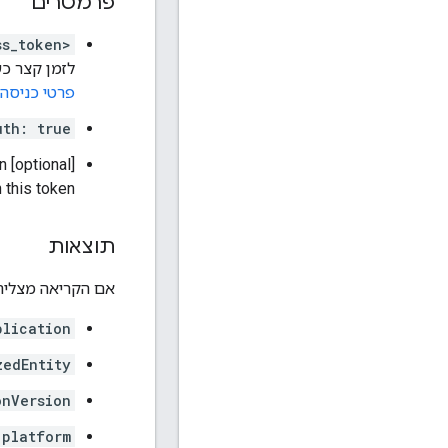
פרמטרים
ss_token>
לזמן קצר כ
פרטי כניסה ב
uth: true
n
‫[optional] boolean
ated with this token
תוצאות
אם הקריאה מצליחה, היא מחזירה סטטוס 
plication
zedEntity
onVersion
platform