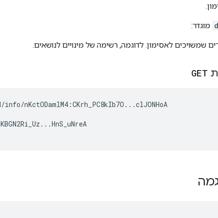
ון.
מוגדר:
ם שמשויכים לאסימון. לדוגמה, רשימה של מינויים לנושאים.
ת
GET
/info/nKctODamlM4:CKrh_PC8kIb7O...clJONHoA

KBGN2Ri_Uz...HnS_uNreA

גמה