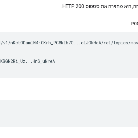
יא מחזירה את סטטוס HTTP 200.
PO
d/v1/nKctODamlM4:CKrh_PC8kIb7O...clJONHoA/rel/topics/mov
KBGN2Ri_Uz...HnS_uNreA
