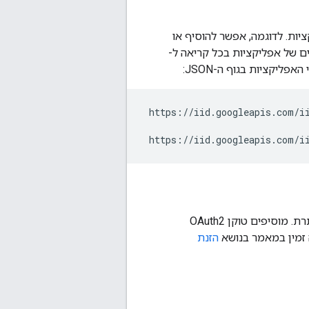
וה של מופעי אפליקציות. לדוגמה, אפשר להוסיף או
 מופעים של אפליקציות לנושא ב-FCM. כדי לעדכן עד 1, 000 מופעים של אפליקציות בכל קריאה ל-
 https://iid.googleapis.com/ii
. מגדירים את הפרמטר הזה בכותרת. מוסיפים טוקן OAuth2
 זמין במאמר בנושא
הזנת