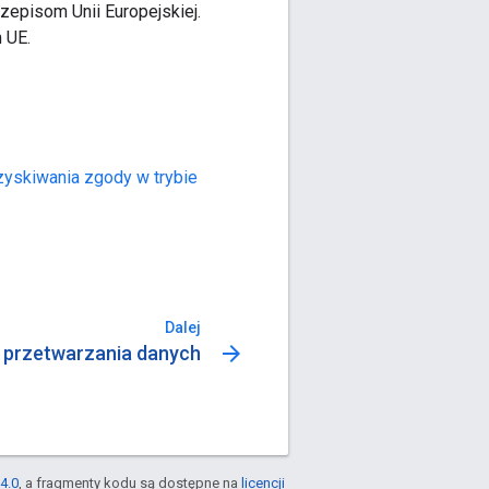
zepisom Unii Europejskiej.
 UE.
zyskiwania zgody w trybie
Dalej
arrow_forward
 przetwarzania danych
4.0
, a fragmenty kodu są dostępne na
licencji