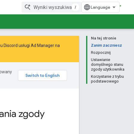
/
Na tej stronie
łu Discord usługi Ad Manager na
Zanim zaczniesz
Rozpocznij
Ustawianie
domyślnego stanu
zgody użytkownika
erowany
Korzystanie z trybu
podstawowego
wania zgody