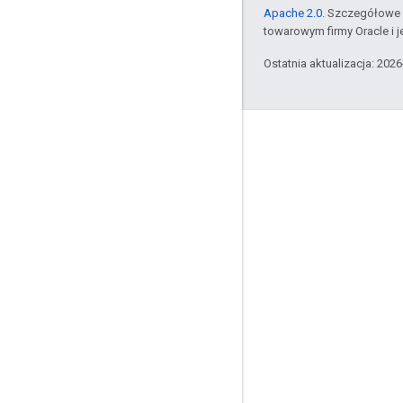
Apache 2.0
. Szczegółowe 
towarowym firmy Oracle i 
Ostatnia aktualizacja: 202
Komunikacja
Google Developer Program
Google Developer Groups
Google Developer Experts
Accelerators
Google Cloud & NVIDIA