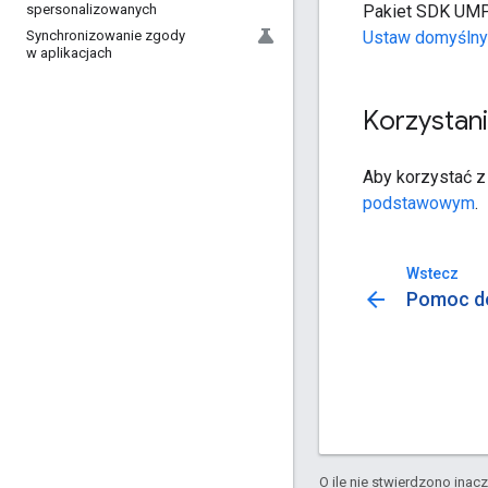
Pakiet SDK UMP 
spersonalizowanych
Ustaw domyślny
Synchronizowanie zgody
w aplikacjach
Korzystan
Aby korzystać z
podstawowym
.
Wstecz
arrow_back
Pomoc do
O ile nie stwierdzono inacze