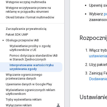
Wstępnie wczytaj multimedia
Upewnij si
Wstępne wczytywanie przerw na
reklamę w przypadku strumieni
Wybierz
p
Określ bitrate i format multimediów
zaawansow
Zarządzanie prywatnością
Pakiet SDK UMP
Rozpoczni
Obsługa przepisów IAB
Wyświetlanie prośby o zgodę
Włącz tryb
użytkowników z UE
ustawienia
Pomoc dotycząca standardów IAB
w Stanach Zjednoczonych
Użyj pakie
Interpretowanie wartości trybu
uzyskiwania zgody
Zainicjuj 
Włączanie ograniczonego
Dodawanie 
przetwarzania danych
Ujawnianie danych w Google Play
Wyświetlanie ograniczonych reklam
użytkownikom
Ustawiani
Tryby wyświetlania reklam
Wyłączanie reklam