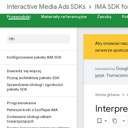
Interactive Media Ads SDKs
IMA SDK fo
Przewodniki
Materiały referencyjne
Zasoby
Po
Aby omawiać nasze
serwerze
społecz
Konfigurowanie pakietu IMA SDK
Dowiedz się więcej
język. Tłumaczen
Poznaj architekturę pakietu SDK
Sprawdzanie obsługi i zgodności
pakietu SDK
Strona główna
Programowanie
Interpr
Pierwsze kroki z Exo
Player IMA
Dodawanie obsługi reklam
bookmark_border
towarzyszących