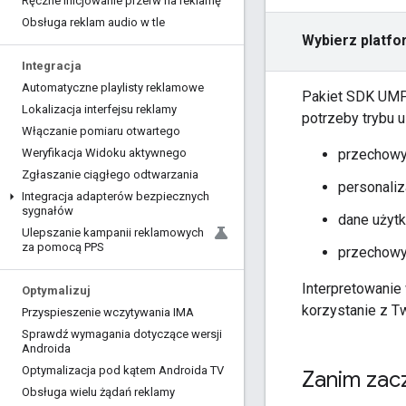
Ręczne inicjowanie przerw na reklamę
Obsługa reklam audio w tle
Wybierz platfo
Integracja
Automatyczne playlisty reklamowe
Pakiet SDK UMP
Lokalizacja interfejsu reklamy
potrzeby trybu 
Włączanie pomiaru otwartego
przechowy
Weryfikacja Widoku aktywnego
Zgłaszanie ciągłego odtwarzania
personaliz
Integracja adapterów bezpiecznych
sygnałów
dane użyt
Ulepszanie kampanii reklamowych
za pomocą PPS
przechowy
Interpretowanie 
Optymalizuj
korzystanie z Tw
Przyspieszenie wczytywania IMA
Sprawdź wymagania dotyczące wersji
Androida
Optymalizacja pod kątem Androida TV
Zanim zac
Obsługa wielu żądań reklamy