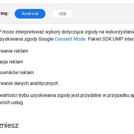
rmę:
Android
iOS
 może interpretować wybory dotyczące zgody na wykorzystani
uzyskiwania zgody Google
Consent Mode
. Pakiet SDK UMP interp
wanie reklam
acja reklam
kowników reklam
wanie danych analitycznych
wartości trybu uzyskiwania zgody jest przydatne w przypadku ap
oich usług.
zniesz