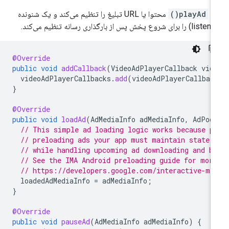
تد
playAd()
محتوا یا URL تبلیغ را تنظیم می‌کند و یک شنونده
@Override
public
void
addCallback
(
VideoAdPlayerCallback
vid
videoAdPlayerCallbacks
.
add
(
videoAdPlayerCallbac
}
@Override
public
void
loadAd
(
AdMediaInfo
adMediaInfo
,
AdPod
// This simple ad loading logic works because p
// preloading ads your app must maintain state 
// while handling upcoming ad downloading and b
// See the IMA Android preloading guide for mor
// https://developers.google.com/interactive-me
loadedAdMediaInfo
=
adMediaInfo
;
}
@Override
public
void
pauseAd
(
AdMediaInfo
adMediaInfo
)
{