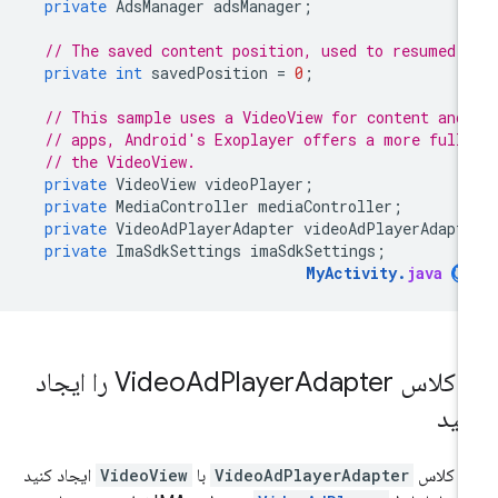
private
AdsManager
adsManager
;
// The saved content position, used to resumed 
private
int
savedPosition
=
0
;
// This sample uses a VideoView for content and
// apps, Android's Exoplayer offers a more full
// the VideoView.
private
VideoView
videoPlayer
;
private
MediaController
mediaController
;
private
VideoAdPlayerAdapter
videoAdPlayerAdapt
private
ImaSdkSettings
imaSdkSettings
;
MyActivity
.
java
.
کلاس Video
Player
Ad
Adapter را ایجاد
نید
ک کلاس
VideoAdPlayerAdapter
با
VideoView
ایجاد کنید