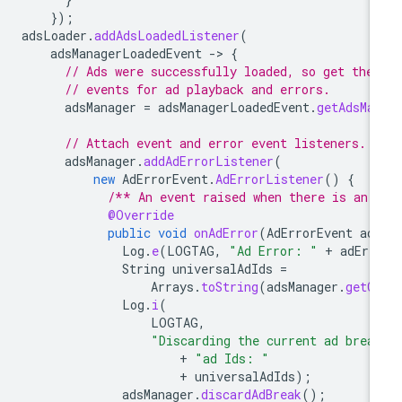
});
adsLoader
.
addAdsLoadedListener
(
adsManagerLoadedEvent
-
>
{
// Ads were successfully loaded, so get the 
// events for ad playback and errors.
adsManager
=
adsManagerLoadedEvent
.
getAdsMa
// Attach event and error event listeners.
adsManager
.
addAdErrorListener
(
new
AdErrorEvent
.
AdErrorListener
()
{
/** An event raised when there is an 
@Override
public
void
onAdError
(
AdErrorEvent
ad
Log
.
e
(
LOGTAG
,
"Ad Error: "
+
adErr
String
universalAdIds
=
Arrays
.
toString
(
adsManager
.
getC
Log
.
i
(
LOGTAG
,
"Discarding the current ad brea
+
"ad Ids: "
+
universalAdIds
);
adsManager
.
discardAdBreak
();