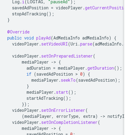
Log
.
i
(
LOGTAG
,
"pauseAd"
);
savedAdPosition
=
videoPlayer
.
getCurrentPositio
stopAdTracking
();
}
@Override
public
void
playAd
(
AdMediaInfo
adMediaInfo
)
{
videoPlayer
.
setVideoURI
(
Uri
.
parse
(
adMediaInfo
.
g
videoPlayer
.
setOnPreparedListener
(
mediaPlayer
-
>
{
adDuration
=
mediaPlayer
.
getDuration
();
if
(
savedAdPosition
 > 
0
)
{
mediaPlayer
.
seekTo
(
savedAdPosition
);
}
mediaPlayer
.
start
();
startAdTracking
();
});
videoPlayer
.
setOnErrorListener
(
(
mediaPlayer
,
errorType
,
extra
)
-
>
notifyIm
videoPlayer
.
setOnCompletionListener
(
mediaPlayer
-
>
{
savedAdPosition
=
0
;