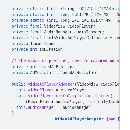
private
static
final
String
LOGTAG
=
"IMABasicS
private
static
final
long
POLLING_TIME_MS
=
250
private
static
final
long
INITIAL_DELAY_MS
=
25
private
final
VideoView
videoPlayer
;
private
final
AudioManager
audioManager
;
private
final
List<VideoAdPlayerCallback>
video
private
Timer
timer
;
private
int
adDuration
;
// The saved ad position, used to resumed ad pl
private
int
savedAdPosition
;
private
AdMediaInfo
loadedAdMediaInfo
;
public
VideoAdPlayerAdapter
(
VideoView
videoPlay
this
.
videoPlayer
=
videoPlayer
;
this
.
videoPlayer
.
setOnCompletionListener
(
(
MediaPlayer
mediaPlayer
)
-
>
notifyImaOnC
this
.
audioManager
=
audioManager
;
}
VideoAdPlayerAdapter
.
java