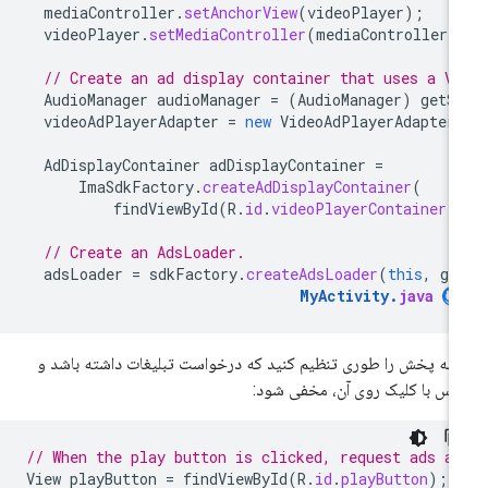
mediaController
.
setAnchorView
(
videoPlayer
);
videoPlayer
.
setMediaController
(
mediaController
)
// Create an ad display container that uses a V
AudioManager
audioManager
=
(
AudioManager
)
getS
videoAdPlayerAdapter
=
new
VideoAdPlayerAdapter
AdDisplayContainer
adDisplayContainer
=
ImaSdkFactory
.
createAdDisplayContainer
(
findViewById
(
R
.
id
.
videoPlayerContainer
)
// Create an AdsLoader.
adsLoader
=
sdkFactory
.
createAdsLoader
(
this
,
ge
MyActivity
.
java
مه پخش را طوری تنظیم کنید که درخواست تبلیغات داشته باشد و
س با کلیک روی آن، مخفی شود:
// When the play button is clicked, request ads an
View
playButton
=
findViewById
(
R
.
id
.
playButton
);