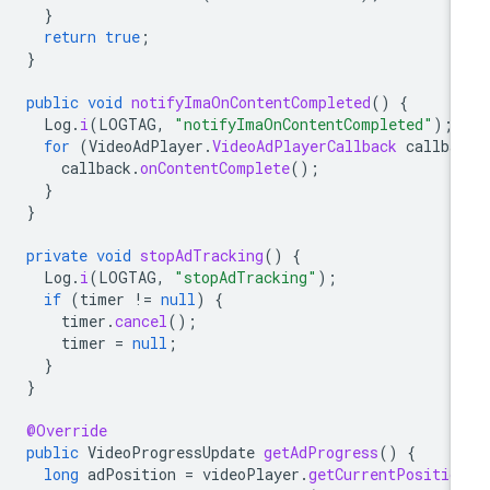
}
return
true
;
}
public
void
notifyImaOnContentCompleted
()
{
Log
.
i
(
LOGTAG
,
"notifyImaOnContentCompleted"
);
for
(
VideoAdPlayer
.
VideoAdPlayerCallback
callba
callback
.
onContentComplete
();
}
}
private
void
stopAdTracking
()
{
Log
.
i
(
LOGTAG
,
"stopAdTracking"
);
if
(
timer
!=
null
)
{
timer
.
cancel
();
timer
=
null
;
}
}
@Override
public
VideoProgressUpdate
getAdProgress
()
{
long
adPosition
=
videoPlayer
.
getCurrentPositio