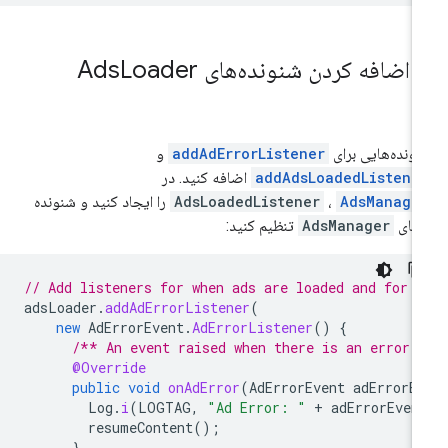
.
اضافه کردن شنونده‌های Ads
Loader
ونده‌هایی برای
addAdErrorListener
و
addAdsLoadedListene
اضافه کنید. در
AdsManage
،
AdsLoadedListener
را ایجاد کنید و شنونده
طای
AdsManager
تنظیم کنید:
// Add listeners for when ads are loaded and for e
adsLoader
.
addAdErrorListener
(
new
AdErrorEvent
.
AdErrorListener
()
{
/** An event raised when there is an error 
@Override
public
void
onAdError
(
AdErrorEvent
adErrorE
Log
.
i
(
LOGTAG
,
"Ad Error: "
+
adErrorEven
resumeContent
();
}