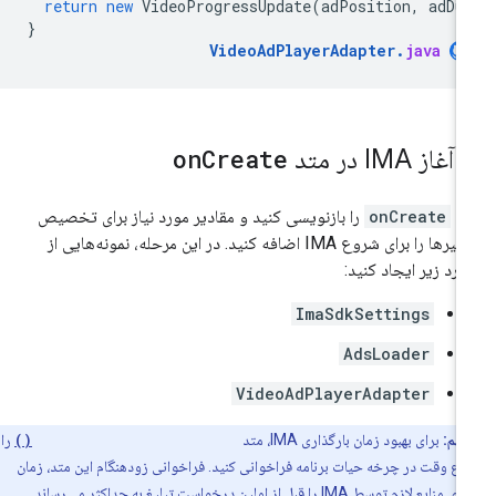
return
new
VideoProgressUpdate
(
adPosition
,
adDu
}
VideoAdPlayerAdapter
.
java
.
آغاز IMA در متد
Create
on
تد
onCreate
را بازنویسی کنید و مقادیر مورد نیاز برای تخصیص
متغیرها را برای شروع IMA اضافه کنید. در این مرحله، نمونه‌هایی از
ارد زیر ایجاد کنید:
ImaSdkSettings
AdsLoader
VideoAdPlayerAdapter
مهم:
برای بهبود زمان بارگذاری IMA، متد
ImaSdkFactory.initialize()
را
رع وقت در چرخه حیات برنامه فراخوانی کنید. فراخوانی زودهنگام این متد، زمان
بارگذاری منابع لازم توسط IMA را قبل از اولین درخواست تبلیغ به حداکثر می‌رساند.