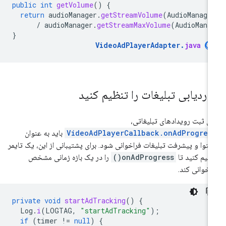
public
int
getVolume
()
{
return
audioManager
.
getStreamVolume
(
AudioManage
/
audioManager
.
getStreamMaxVolume
(
AudioMana
}
VideoAdPlayerAdapter
.
java
.
ردیابی تبلیغات را تنظیم کنید
ای ثبت رویدادهای تبلیغاتی،
VideoAdPlayerCallback.onAdProgres
باید به عنوان
توا و پیشرفت تبلیغات فراخوانی شود. برای پشتیبانی از این، یک تایمر
ظیم کنید تا
onAdProgress()
را در یک بازه زمانی مشخص
اخوانی کند.
private
void
startAdTracking
()
{
Log
.
i
(
LOGTAG
,
"startAdTracking"
);
if
(
timer
!=
null
)
{