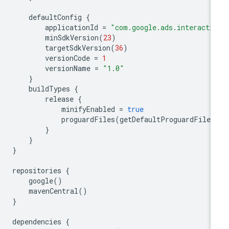
defaultConfig
{
applicationId
=
"com.google.ads.interacti
minSdkVersion
(
23
)
targetSdkVersion
(
36
)
versionCode
=
1
versionName
=
"1.0"
}
buildTypes
{
release
{
minifyEnabled
=
true
proguardFiles
(
getDefaultProguardFile
(
}
}
}
repositories
{
google
()
mavenCentral
()
}
dependencies
{