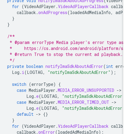
private
void
notifyImaSdkAboutAdProgress
(
VideoPro
for
(
VideoAdPlayer
.
VideoAdPlayerCallback
callba
callback
.
onAdProgress
(
loadedAdMediaInfo
,
adPr
}
}
/**
 * @param errorType Media player's error type as 
 *     https://cs.android.com/android/platform/su
 * @return True to stop the current ad playback.
 */
private
boolean
notifyImaSdkAboutAdError
(
int
erro
Log
.
i
(
LOGTAG
,
"notifyImaSdkAboutAdError"
);
switch
(
errorType
)
{
case
MediaPlayer
.
MEDIA_ERROR_UNSUPPORTED
-
Log
.
e
(
LOGTAG
,
"notifyImaSdkAboutAdError:
case
MediaPlayer
.
MEDIA_ERROR_TIMED_OUT
-
Log
.
e
(
LOGTAG
,
"notifyImaSdkAboutAdError:
default
-
>
{}
}
for
(
VideoAdPlayer
.
VideoAdPlayerCallback
callba
callback
.
onError
(
loadedAdMediaInfo
);