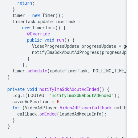
return
;
}
timer
=
new
Timer
();
TimerTask
updateTimerTask
=
new
TimerTask
()
{
@Override
public
void
run
()
{
VideoProgressUpdate
progressUpdate
=
ge
notifyImaSdkAboutAdProgress
(
progressUpd
}
};
timer
.
schedule
(
updateTimerTask
,
POLLING_TIME_M
}
private
void
notifyImaSdkAboutAdEnded
()
{
Log
.
i
(
LOGTAG
,
"notifyImaSdkAboutAdEnded"
);
savedAdPosition
=
0
;
for
(
VideoAdPlayer
.
VideoAdPlayerCallback
callba
callback
.
onEnded
(
loadedAdMediaInfo
);
}
}