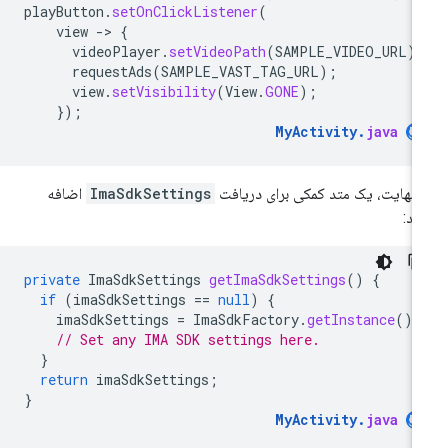
playButton
.
setOnClickListener
(
view
-
>
{
videoPlayer
.
setVideoPath
(
SAMPLE_VIDEO_URL
)
requestAds
(
SAMPLE_VAST_TAG_URL
);
view
.
setVisibility
(
View
.
GONE
);
});
MyActivity
.
java
 نهایت، یک متد کمکی برای دریافت
ImaSdkSettings
اضافه
ید:
private
ImaSdkSettings
getImaSdkSettings
()
{
if
(
imaSdkSettings
==
null
)
{
imaSdkSettings
=
ImaSdkFactory
.
getInstance
().
// Set any IMA SDK settings here.
}
return
imaSdkSettings
;
}
MyActivity
.
java