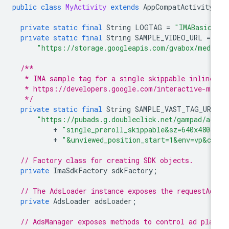
public
class
MyActivity
extends
AppCompatActivity
private
static
final
String
LOGTAG
=
"IMABasicS
private
static
final
String
SAMPLE_VIDEO_URL
=
"https://storage.googleapis.com/gvabox/medi
/**
   * IMA sample tag for a single skippable inline
   * https://developers.google.com/interactive-me
   */
private
static
final
String
SAMPLE_VAST_TAG_URL
"https://pubads.g.doubleclick.net/gampad/ad
+
"single_preroll_skippable&sz=640x480&
+
"&unviewed_position_start=1&env=vp&co
// Factory class for creating SDK objects.
private
ImaSdkFactory
sdkFactory
;
// The AdsLoader instance exposes the requestAd
private
AdsLoader
adsLoader
;
// AdsManager exposes methods to control ad pla