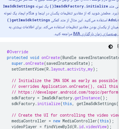
وانی متد
ImaSdkFactory.initialize()
یک نمونه
ImaSdkSettings
‌پذیرد. مطمئن شوید که از مقادیر تنظیمات یکسان در اینجا و هنگام ایجاد یک نمونه
AdsLoa
استفاده می‌کنید. این مثال از متد کمکی
getImaSdkSettings()
اطمینان از یکسان بودن مقادیر تنظیمات استفاده می‌کند. برای اطلاعات بیشتر، به
ی بهینه‌سازی زمان بارگذاری IMA
مراجعه کنید.
@Override
protected
void
onCreate
(
Bundle
savedInstanceState
super
.
onCreate
(
savedInstanceState
);
setContentView
(
R
.
layout
.
activity_my
);
// Initialize the IMA SDK as early as possible w
// overrides Application.onCreate(), call this 
// https://developer.android.com/topic/performa
sdkFactory
=
ImaSdkFactory
.
getInstance
();
sdkFactory
.
initialize
(
this
,
getImaSdkSettings
()
// Create the UI for controlling the video view.
mediaController
=
new
MediaController
(
this
);
videoPlayer
=
findViewById
(
R
.
id
.
videoView
);