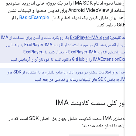
این راهنما نحوه ادغام IMA SDK را در یک پروژه خالی اندروید استودیو
با استفاده از Android VideoView برای نمایش محتوا و تبلیغات نشان
‌دهد. برای دنبال کردن یک نمونه ادغام کامل،
BasicExample
را از
Gi دانلود کنید.
نکته کلیدی:
افزونه ExoPlayer-IMA
یک رویکرد ساده و آسان برای استفاده از IMA
در اندروید ارائه می‌دهد. اگر در مورد استفاده از افزونه ExoPlayer-IMA به راهنمایی
دارید،
راهنمای افزونه ExoPlayer-IMA را
دنبال کنید یا
ExoPlayer-
IMAExtensionExa
را از GitHub دانلود کنید تا خودتان آن را آزمایش کنید.
توجه:
برای اطلاعات بیشتر در مورد ادغام با سایر پلتفرم‌ها یا استفاده از SDK های
I، به
بخش SDK های تبلیغات رسانه‌ای تعاملی
مراجعه کنید.
رور کلی سمت کلاینت IMA
پیاده‌سازی IMA سمت کلاینت شامل چهار جزء اصلی SDK است که در
ن راهنما نشان داده شده‌اند: