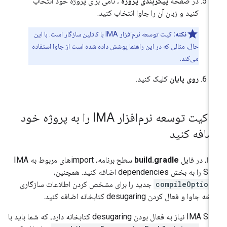
در صفحه
پیکربندی پروژه
، نامی برای پروژه خود انتخاب
کنید و زبان آن را جاوا انتخاب کنید.
نکته:
کیت توسعه نرم‌افزار IMA با کاتلین سازگار است. با این
حال، مثالی که در این راهنما پوشش داده شده است از جاوا استفاده
می‌کند.
روی پایان
کلیک کنید.
.
کیت توسعه نرم‌افزار IMA را به پروژه خود
ضافه کنید
تدا، در فایل
build.gradle
سطح برنامه، importهای مربوط به IMA
ش dependencies اضافه کنید. همچنین،
compileOption
جدید را برای مشخص کردن اطلاعات سازگاری
ه جاوا و فعال کردن desugaring کتابخانه اضافه کنید.
IMA SDK نیاز به فعال بودن desugaring کتابخانه دارد، که شما باید با