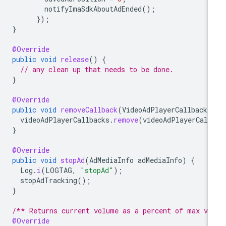
notifyImaSdkAboutAdEnded
();
});
}
@Override
public
void
release
()
{
// any clean up that needs to be done.
}
@Override
public
void
removeCallback
(
VideoAdPlayerCallback
videoAdPlayerCallbacks
.
remove
(
videoAdPlayerCall
}
@Override
public
void
stopAd
(
AdMediaInfo
adMediaInfo
)
{
Log
.
i
(
LOGTAG
,
"stopAd"
);
stopAdTracking
();
}
/** Returns current volume as a percent of max vo
@Override