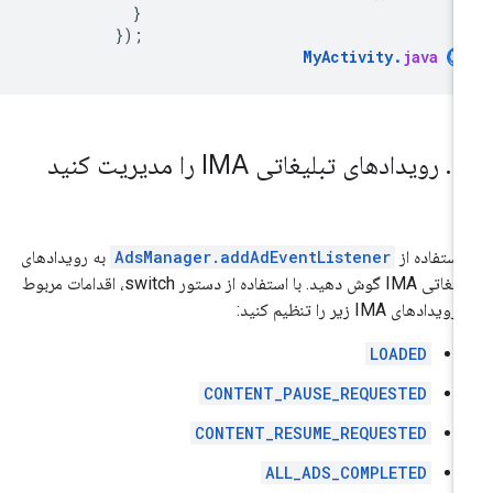
}
});
MyActivity
.
java
۱
.
رویدادهای تبلیغاتی IMA را مدیریت کنید
 استفاده از
AdsManager.addAdEventListener
به رویدادهای
تبلیغاتی IMA گوش دهید. با استفاده از دستور switch، اقدامات مربوط
ویدادهای IMA زیر را تنظیم کنید:
LOADED
CONTENT_PAUSE_REQUESTED
CONTENT_RESUME_REQUESTED
ALL_ADS_COMPLETED