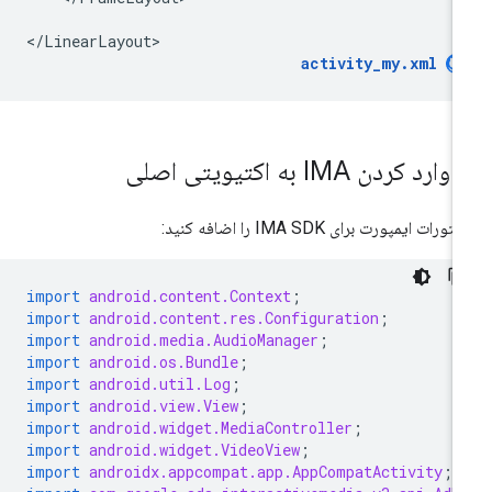
activity_my.xml
.
وارد کردن IMA به اکتیویتی اصلی
ورات ایمپورت برای IMA SDK را اضافه کنید:
import
android.content.Context
;
import
android.content.res.Configuration
;
import
android.media.AudioManager
;
import
android.os.Bundle
;
import
android.util.Log
;
import
android.view.View
;
import
android.widget.MediaController
;
import
android.widget.VideoView
;
import
androidx.appcompat.app.AppCompatActivity
;