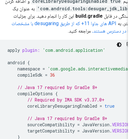
ظیم
coreLibraryDesugaringEnabled true
و اضافه کردن
'com.android.tools:d
به عنوان یک
بستگی در فایل
build.gradle
این کار را انجام دهید. برای جزئیات
شتر، به
API های جاوا 11+ که از طریق desugaring با مشخصات
سترس هستند،
مراجعه کنید.
apply
plugin:
'com.android.application'
android
{
namespace
=
'com.google.ads.interactivemedia.
compileSdk
=
36
// Java 17 required by Gradle 8+
compileOptions
{
// Required by IMA SDK v3.37.0+
coreLibraryDesugaringEnabled
=
true
// Java 17 required by Gradle 8+
sourceCompatibility
=
JavaVersion
.
VERSION
targetCompatibility
=
JavaVersion
.
VERSION
}