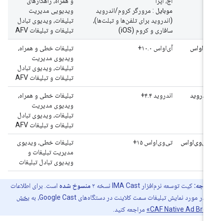
اج، اپرا
و همراه، راهکارهای
موبایل
: مرورگر کروم/اندروید
ویدیویی مدیریت
(اندروید برای تلفن‌ها و تبلت‌ها)،
تبلیغات، ویدیوی تبادل
سافاری و کروم (iOS)
تبلیغات و تبلیغات AFV
آی‌او‌اس
آی‌او‌اس ۱۰.۰+
تبلیغات خطی و همراه،
ویدیوی مدیریت
تبلیغات، ویدیوی تبادل
تبلیغات و تبلیغات AFV
اندروید
اندروید ۴.۴+
تبلیغات خطی و همراه،
ویدیوی مدیریت
تبلیغات، ویدیوی تبادل
تبلیغات و تبلیغات AFV
تی‌وی‌او‌اس
تی‌وی‌او‌اس ۱۵+
تبلیغات خطی، ویدیوی
مدیریت تبلیغات و
ویدیوی تبادل تبلیغات
توجه:
کیت توسعه نرم‌افزار IMA Cast نسخه ۲
منسوخ شده
است. برای اطلاعات
در مورد نمایش تبلیغات سمت کلاینت در دستگاه‌های Google Cast، به
بخش
مراجعه کنید.