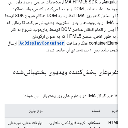
AngularJS، با IMA HTML5 SDK، ملاحظات خاصی وجود دارد. این
چارچوب‌ها اغلب عناصر DOM را جابجا می‌کنند، که می‌تواند عملکرد
IMA را مختل کند، زیرا IMA انتظار دارد DOM هنگام شروع SDK ایستا
باشد. IMA از چارچوب‌های جاوا اسکریپت پشتیبانی می‌کند، تا زمانی که
IMA پس از اتمام انتقال عناصر DOM توسط چارچوب، شروع به کار
کند. به طور خاص، عنصر HTML5 که به عنوان آرگومان
containerEleme هنگام ساخت
AdDisplayContainer
ارسال
‌شود، نباید پس از نمونه‌سازی آن جابجا شود.
لتفرم‌های پخش‌کننده ویدیوی پشتیبانی‌شده
IM در پلتفرم های زیر پشتیبانی می شوند:
پلتفرم
نسخه
نوع تبلیغ
HTML5
دسکتاپ
: کروم، فایرفاکس، سافاری،
تبلیغات خطی، غیرخطی