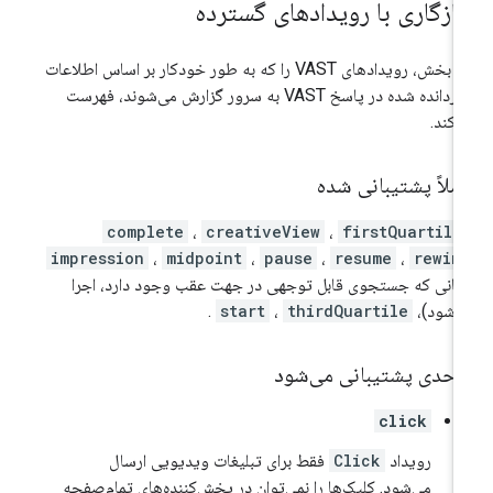
ازگاری با رویدادهای گسترده
این بخش، رویدادهای VAST را که به طور خودکار بر اساس اطلاعات
برگردانده شده در پاسخ VAST به سرور گزارش می‌شوند، فهرست
‌کند.
ملاً پشتیبانی شده
complete
،
creativeView
،
firstQuartile
impression
،
midpoint
،
pause
،
resume
،
rewin
مانی که جستجوی قابل توجهی در جهت عقب وجود دارد، اجرا
‌شود)،
thirdQuartile
،
start
.
ا حدی پشتیبانی می‌شود
click
رویداد
Click
فقط برای تبلیغات ویدیویی ارسال
می‌شود. کلیک‌ها را نمی‌توان در پخش‌کننده‌های تمام‌صفحه