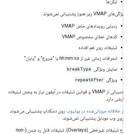
آیکن‌ها
ژگی‌های VMAP زیر هنوز پشتیبانی نمی‌شوند:
ردیابی رویدادهای خاص VMAP
کدهای خطای مخصوص VMAP
تبلیغات روی هم افتاده
انحرافات زمانی غیر از hh:mm:ss یا "شروع" و "پایان"
نمایش ویژگی
breakType
ویژگی
repeatAfter
پشتیبانی از VMAP و قوانین تبلیغات در آیفون نیاز به پخش تبلیغات
ارشی دارد.
اثر خلاقانه میزبانی‌شده در یوتیوب
روی دسکتاپ پشتیبانی می‌شوند
ا روی وب موبایل پشتیبانی نمی‌شوند.
نوع تبلیغات غیرخطی (Overlays)، تبلیغات قابل رد شدن (non-