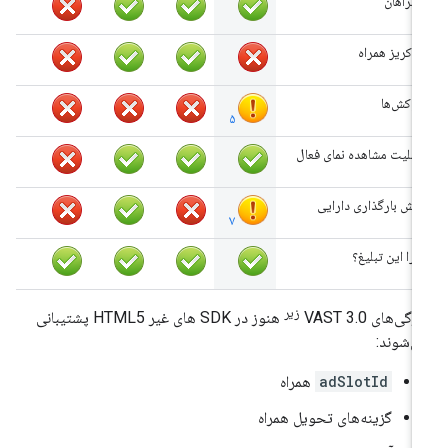
همراهان
خاکریز همراه
روکش‌ها
۵
قابلیت مشاهده نمای فعال
پیش بارگذاری دارایی
۷
چرا این تبلیغ؟
زیر
گی‌های VAST 3.0
هنوز در SDK های غیر HTML5 پشتیبانی
ی‌شوند:
adSlotId
همراه
گزینه‌های تحویل همراه