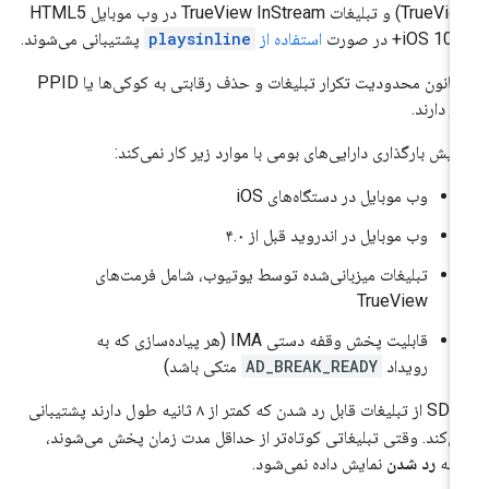
TrueView) و تبلیغات TrueView InStream در وب موبایل HTML5
+ در صورت
استفاده از
playsinline
پشتیبانی می‌شوند.
قانون محدودیت تکرار تبلیغات و حذف رقابتی به کوکی‌ها یا PPID
از دارند.
یش بارگذاری دارایی‌های بومی با موارد زیر کار نمی‌کند:
وب موبایل در دستگاه‌های iOS
وب موبایل در اندروید قبل از ۴.۰
تبلیغات میزبانی‌شده توسط یوتیوب، شامل فرمت‌های
TrueView
قابلیت پخش وقفه دستی IMA (هر پیاده‌سازی که به
رویداد
AD_BREAK_READY
متکی باشد)
SDK از تبلیغات قابل رد شدن که کمتر از ۸ ثانیه طول دارند پشتیبانی
ی‌کند. وقتی تبلیغاتی کوتاه‌تر از حداقل مدت زمان پخش می‌شوند،
کمه
رد شدن
نمایش داده نمی‌شود.