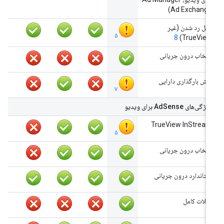
Ad Exchange)
قابل رد شدن (غیر
۵
8
TrueView)
انتخاب درون جریانی
پیش بارگذاری دارایی
۷
ویژگی‌های AdSense برای ویدیو
TrueView InStream
۵
انتخاب درون جریانی
استاندارد درون جریانی
اسلات کامل