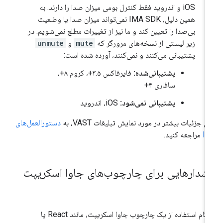
iOS و اندروید فقط کنترل بومی میزان صدا را دارند. به
همین دلیل، IMA SDK نمی‌تواند میزان صدا یا وضعیت
بی‌صدا را تعیین کند و ما نیز از تغییرات مطلع نمی‌شویم. در
زیر لیستی از نسخه‌های مرورگر که
mute
و
unmute
پشتیبانی می‌کنند و نمی‌کنند، آورده شده است:
پشتیبانی‌شده:
فایرفاکس ۳.۵+، کروم ۸+،
سافاری ۴+
پشتیبانی نمی‌شود:
iOS، اندروید
ای جزئیات بیشتر در مورد نمایش تبلیغات VAST، به
دستورالعمل‌های
IA
مراجعه کنید.
شدارهایی برای چارچوب‌های جاوا اسکریپت
هنگام استفاده از یک چارچوب جاوا اسکریپت، مانند React یا