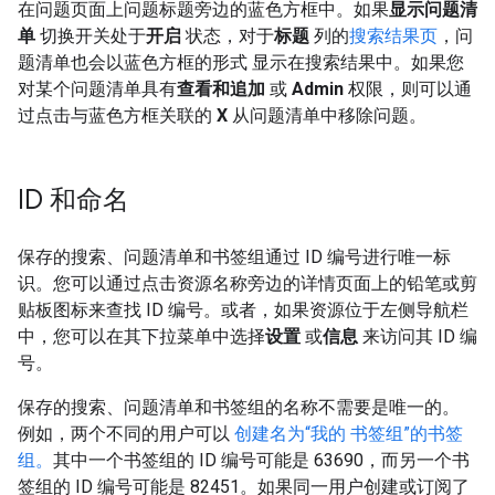
在问题页面上问题标题旁边的蓝色方框中。如果
显示问题清
单
切换开关处于
开启
状态，对于
标题
列的
搜索结果页
，问
题清单也会以蓝色方框的形式 显示在搜索结果中。如果您
对某个问题清单具有
查看和追加
或
Admin
权限，则可以通
过点击与蓝色方框关联的
X
从问题清单中移除问题。
ID 和命名
保存的搜索、问题清单和书签组通过 ID 编号进行唯一标
识。您可以通过点击资源名称旁边的详情页面上的铅笔或剪
贴板图标来查找 ID 编号。或者，如果资源位于左侧导航栏
中，您可以在其下拉菜单中选择
设置
或
信息
来访问其 ID 编
号。
保存的搜索、问题清单和书签组的名称不需要是唯一的。
例如，两个不同的用户可以
创建名为“我的 书签组”的书签
组。
其中一个书签组的 ID 编号可能是 63690，而另一个书
签组的 ID 编号可能是 82451。如果同一用户创建或订阅了