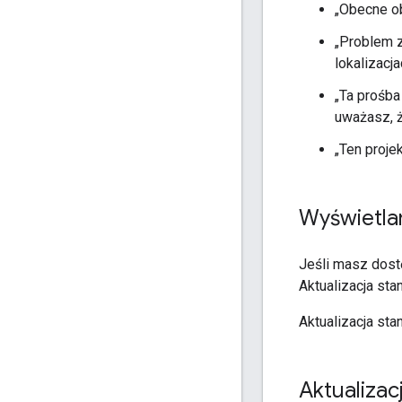
„Obecne ob
„Problem z
lokalizacj
„Ta prośba
uważasz, ż
„Ten proje
Wyświetlan
Jeśli masz dost
Aktualizacja stan
Aktualizacja sta
Aktualizac