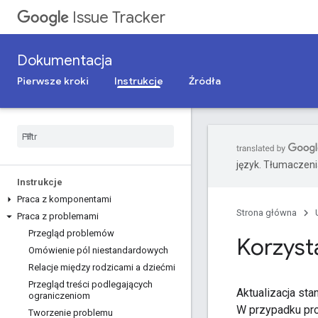
Issue Tracker
Dokumentacja
Pierwsze kroki
Instrukcje
Źródła
język. Tłumaczen
Instrukcje
Praca z komponentami
Strona główna
Praca z problemami
Przegląd problemów
Korzysta
Omówienie pól niestandardowych
Relacje między rodzicami a dziećmi
Przegląd treści podlegających
Aktualizacja sta
ograniczeniom
W przypadku pro
Tworzenie problemu