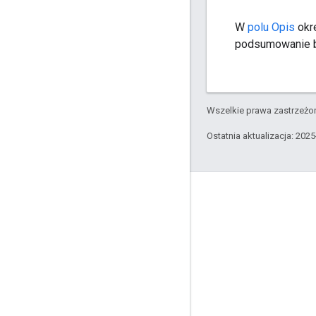
W
polu Opis
okre
podsumowanie b
Wszelkie prawa zastrzeżon
Ostatnia aktualizacja: 202
Komunikacja
Google Developer Program
Google Developer Groups
Google Developer Experts
Accelerators
Google Cloud & NVIDIA