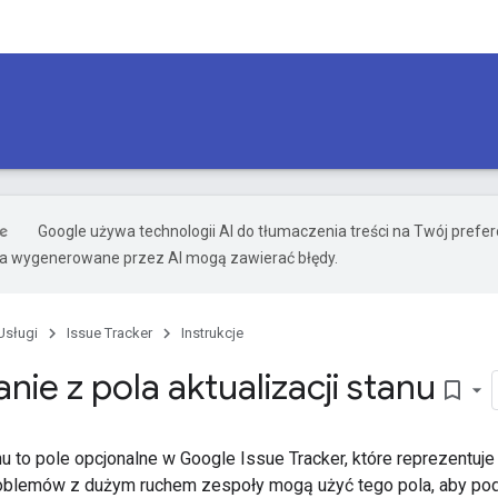
Google używa technologii AI do tłumaczenia treści na Twój pref
ia wygenerowane przez AI mogą zawierać błędy.
Usługi
Issue Tracker
Instrukcje
nie z pola aktualizacji stanu
bookmark_border
nu to pole opcjonalne w Google Issue Tracker, które reprezentuj
blemów z dużym ruchem zespoły mogą użyć tego pola, aby pod